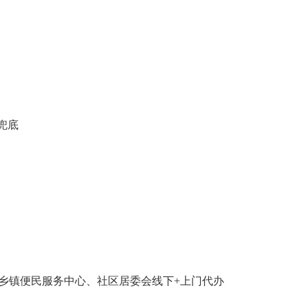
兜底
乡
镇便民服务中心、社区居委会线
下
+上门代办