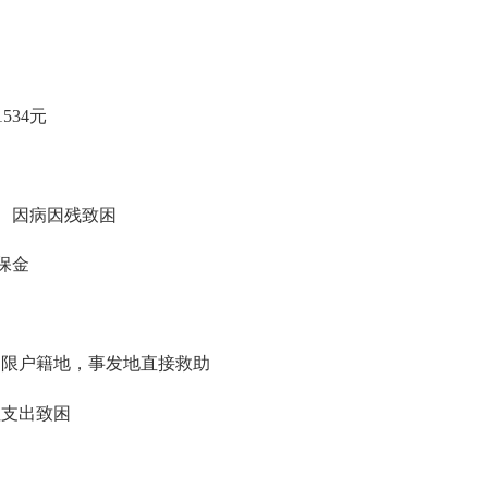
1534
元
、因病因残致困
保金
不限户籍地，事发地直接救助
性支出致困