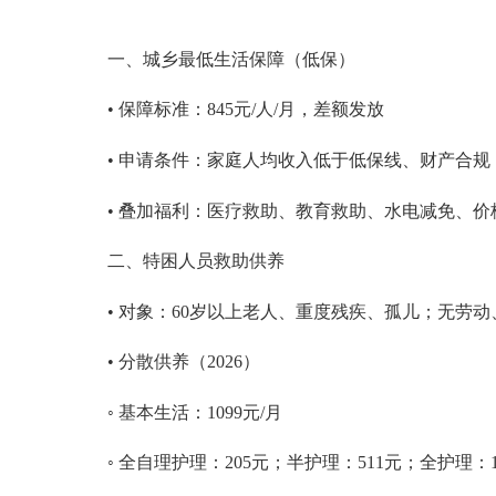
一、城乡最低生活保障（低保）
• 保障标准：
845
元
/人/月，差额发放
• 申请条件：家庭人均收入低于低保线、财产合规；
• 叠加福利：医疗救助、教育救助、水电减免、价
二、特困人员救助供养
• 对象：60岁以上老人、重度残疾、孤儿；无劳
• 分散供养（2026）
◦ 基本生活：
1099
元
/月
◦ 全自理护理：2
05
元；半护理：
511
元；全护理：