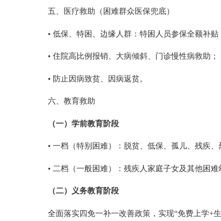
五、医疗救助（困难群众医保兜底）
• 低保、特困、边缘人群：
特困人员
参保全额补贴
• 住院高比例报销、大病倾斜、门诊慢性病救助
；
• 防止因病致贫、因病返贫
。
六、教育救助
（
一
）
学前教育阶段
• 一档（特别困难）：脱贫、低保、孤儿、残疾、
• 二档（一般困难）：残疾人家庭子女及其他困难幼
（二）
义务教育阶段
全面落实四免一补一改善政策，实现
“免费上学+