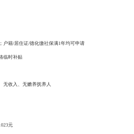
户籍/居住证/
德化
缴社保满
1年均可申请
格临时补贴
动、无收入、无赡养抚养人
10
23
元