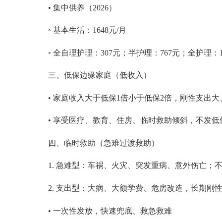
• 集中供养（2026）
◦ 基本生活：
1648
元
/月
◦ 全自理护理：
307
元；半护理：
767
元；全护理：
三、低保边缘家庭（低收入）
• 家庭收入
大于
低保
1倍小于
低保
2倍，刚性支出大
• 享受医疗、教育、住房、临时救助倾斜，不发低
四、临时救助（急难过渡救助）
1. 急难型：车祸、火灾、突发重病、意外伤亡；
2. 支出型：大病、大额学费、危房改造，长期刚
• 一次性发放，快速兜底、救急救难