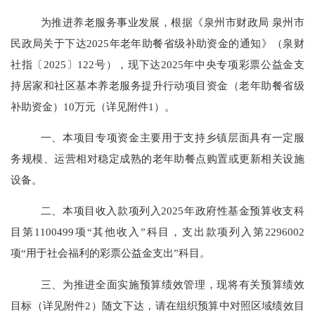
为推进养老服务事业发展，根据《泉州市财政局
泉州市
民政局关于下达
2025
年老年助餐省级补助资金的通知》
（
泉财
社指〔
2025
〕
122
号
）
，现下达
2025
年中央专项彩票公益金支
持居家和社区基本养老服务提升行动项目资金
（
老年助餐省级
补助资金
）
10
万元
（
详见附件
1
）
。
一、
本项目专项资金主要用于支持乡镇层面具有一定服
务规模、运营相对稳定成熟的老年助餐点购置或更新相关设施
设备。
二、
本项目收入款项列入
2025
年政府性基金预算收支科
目第
1100499
项“其他收入”科目，支出款项列入第
2296002
项“用于社会福利的彩票公益金支出”科目。
三、
为推进全面实施预算绩效管理，现将有关预算绩效
目标
（
详
见附件
2
）
随文下达，请在组织预算中对照区域绩效目