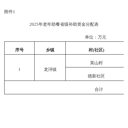
附件
1
2025
年老年助餐省级补助资金分配表
单位：万元
序号
乡镇
村
(
社区
)
英山村
1
龙浔镇
德新社区
合计