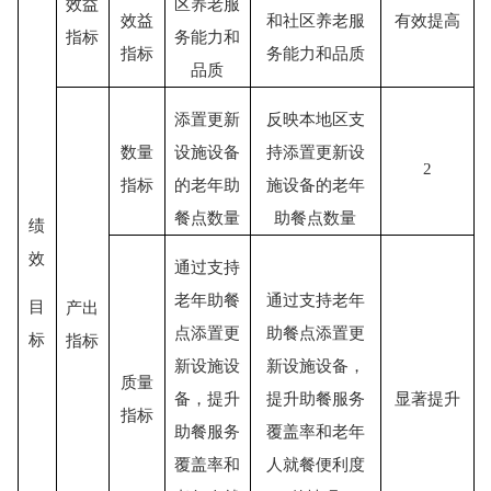
效益
区养老服
效益
和社区养老服
有效提高
指标
务能力和
指标
务能力和品质
品质
添置更新
反映本地区支
数量
设施设备
持添置更新设
2
指标
的老年助
施设备的老年
餐点数量
助餐点数量
绩
效
通过支持
老年助餐
通过支持老年
目
产出
点添置更
助餐点添置更
标
指标
新设施设
新设施设备，
质量
备，提升
提升助餐服务
显著提升
指标
助餐服务
覆盖率和老年
覆盖率和
人就餐便利度