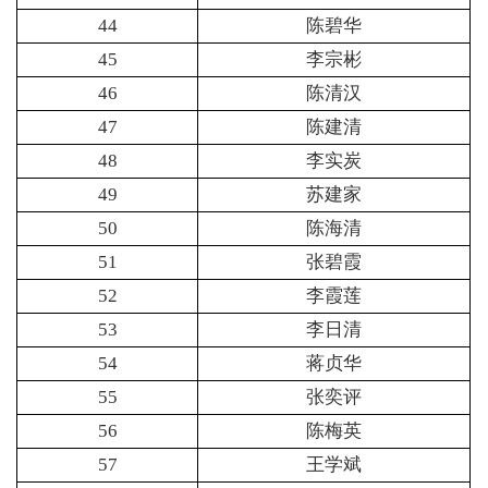
44
陈碧华
45
李宗彬
46
陈清汉
47
陈建清
48
李实炭
49
苏建家
50
陈海清
51
张碧霞
52
李霞莲
53
李日清
54
蒋贞华
55
张奕评
56
陈梅英
57
王学斌