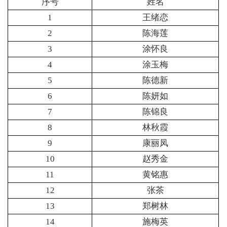
序号
姓名
1
王绪恋
2
陈海莲
3
涂怀良
4
涂玉梅
5
陈德新
6
陈妍如
7
陈锦良
8
林秋霞
9
康丽凤
10
赵秀金
11
黄铭惠
12
张茶
13
郑树林
14
施梅英