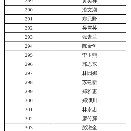
289
黄英祥
290
潘文潮
291
郑元野
292
吴雪英
293
张素兰
294
陈金鱼
295
李玉燕
296
郭恩东
297
林园娜
298
苏建新
299
郑雅惠
300
郑湖川
301
林永忠
302
廖传辉
303
彭淑金