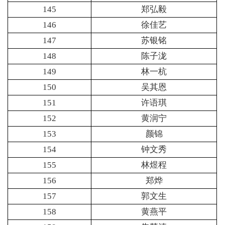
145
郑弘毅
146
徐佳艺
147
苏银铭
148
陈子泷
149
林一杭
150
吴其恩
151
许语琪
152
黄润宁
153
颜锦
154
钟文秀
155
林煜程
156
郑烨
157
郭文生
158
黄燕平