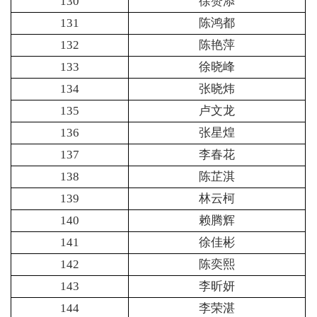
130
徐赞添
131
陈鸿都
132
陈艳萍
133
徐晓峰
134
张晓炜
135
卢文龙
136
张星煌
137
李春花
138
陈芷淇
139
林云柯
140
赖腾辉
141
徐佳彬
142
陈奕熙
143
李昕妍
144
李荣湛