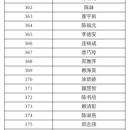
362
陈妹
363
黄宇前
364
陈福元
365
李德安
366
连锦成
367
曾巧玲
368
郑雅萍
369
赖海英
370
涂碧娇
371
颜慧智
372
陈书培
373
赖清彩
374
陈淑燕
375
郑志强