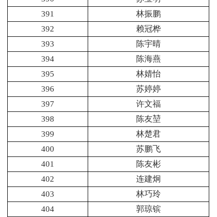
391
林振鹏
392
赖冠桦
393
陈宇晴
394
陈海燕
395
林婧怡
396
苏婷婷
397
许文福
398
陈友堃
399
林楚君
400
苏鹏飞
401
陈友彬
402
连建炯
403
林巧玲
404
郭琼镔