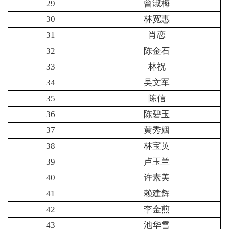
29
曾淑梅
30
林宽惠
31
肖恋
32
陈金石
33
林祝
34
吴文军
35
陈信
36
陈碧玉
37
黄秀姻
38
林宝英
39
卢玉兰
40
许素美
41
赖建辉
42
李金煎
43
池华雪