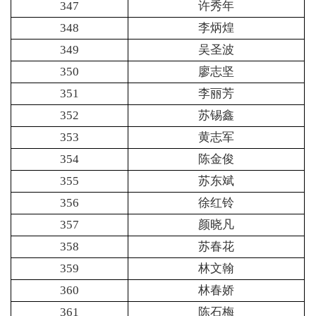
347
许秀年
348
李炳煌
349
吴圣波
350
廖志坚
351
李丽芳
352
苏锡鑫
353
黄志军
354
陈金俊
355
苏东斌
356
徐红铃
357
颜晓凡
358
苏春花
359
林文翰
360
林春娇
361
陈石梅