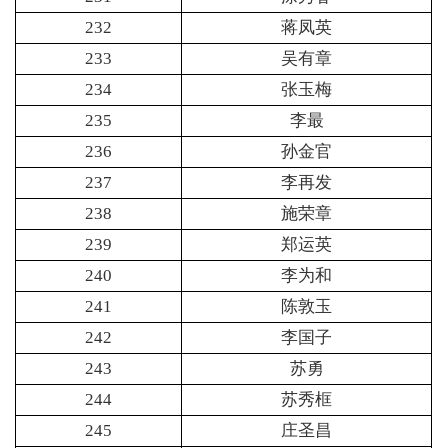
232
蒋凤英
233
吴有章
234
张玉梅
235
李最
236
孙金官
237
李再发
238
施荣章
239
郑运英
240
李为和
241
陈敦玉
242
李国子
243
苏勇
244
苏秀框
245
庄圣昌