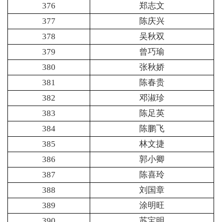
376
郑志文
377
陈庆兴
378
吴秋双
379
曾巧瑜
380
张秋娇
381
陈春贵
382
邓淑珍
383
陈足英
384
陈鹏飞
385
林文捷
386
郭小卿
387
陈喜玲
388
刘国章
389
涂明旺
390
苏宝明