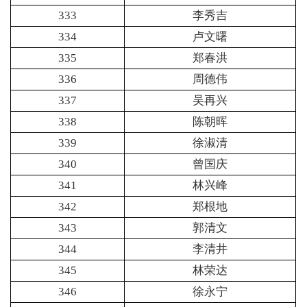
333
李秀吉
334
卢文曙
335
郑春洪
336
周德伟
337
吴再兴
338
陈朝晖
339
徐淑清
340
曾国庆
341
林兴峰
342
郑根地
343
郭清文
344
李清井
345
林荣达
346
徐永宁