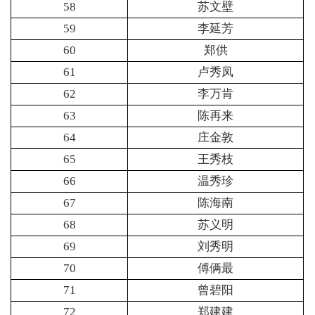
58
苏文壁
59
李延芳
60
郑供
61
卢秀凤
62
李万肯
63
陈再来
64
庄金敦
65
王秀枝
66
温秀珍
67
陈海南
68
苏义明
69
刘秀明
70
傅俩最
71
曾碧阳
72
郑建建