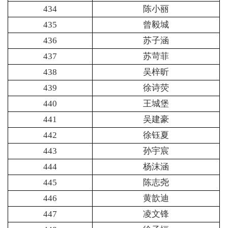
434
陈小丽
435
曾毅城
436
苏子涵
437
苏苛菲
438
吴梓昕
439
徐诗荧
440
王城堡
441
吴建豪
442
徐钰夏
443
孙宇宸
444
杨沫涵
445
陈志尧
446
黄歆迪
447
凌文锋