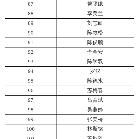
87
曾聪娥
88
李美兰
89
刘志研
90
陈敦松
91
陈俊鹏
92
李金安
93
陈学双
94
罗汉
95
陈德水
96
苏梅春
97
吕育斌
98
吴燕婷
99
张美桥
100
林斯铭
101
苏秋玲