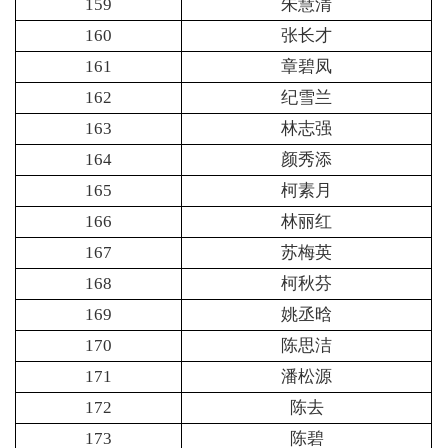
159
朱慧清
160
张长才
161
章碧凤
162
纪雪兰
163
林志强
164
颜秀添
165
柯素月
166
林丽红
167
苏梅英
168
柯秋芬
169
姚丞晗
170
陈思洁
171
潘松源
172
陈去
173
陈碧