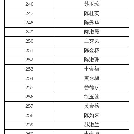
246
苏玉琼
247
陈桂英
248
陈秀华
249
陈淑霞
250
庄秀凤
251
陈金杯
252
陈淑珠
253
李金额
254
黄秀梅
255
曾德水
256
徐玉莲
257
黄金榜
258
陈如来
259
苏淑兰
260
李金城