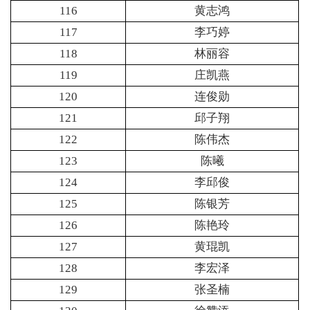
116
黄志鸿
117
李巧婷
118
林丽容
119
庄凯燕
120
连俊勋
121
邱子翔
122
陈伟杰
123
陈曦
124
李邱俊
125
陈银芳
126
陈艳玲
127
黄琨凯
128
李宏泽
129
张圣楠