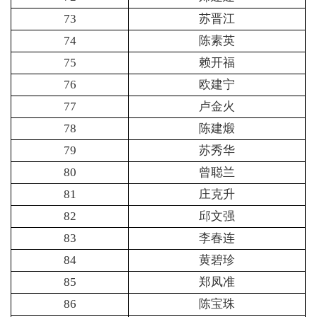
73
苏晋江
74
陈素英
75
赖开福
76
欧建宁
77
卢金火
78
陈建煅
79
苏秀华
80
曾聪兰
81
庄克升
82
邱文强
83
李春连
84
黄碧珍
85
郑凤准
86
陈宝珠