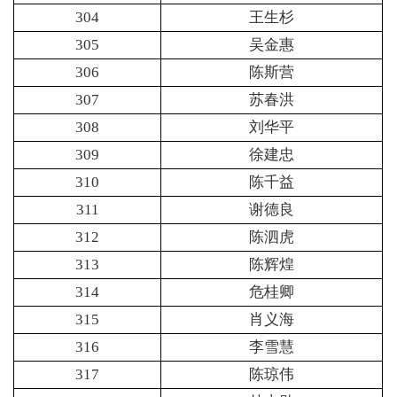
304
王生杉
305
吴金惠
306
陈斯营
307
苏春洪
308
刘华平
309
徐建忠
310
陈千益
311
谢德良
312
陈泗虎
313
陈辉煌
314
危桂卿
315
肖义海
316
李雪慧
317
陈琼伟