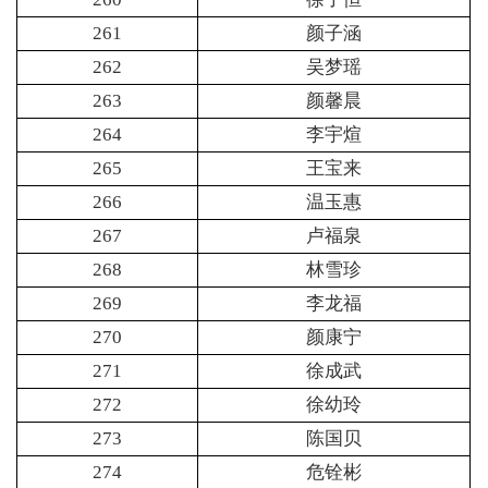
261
颜子涵
262
吴梦瑶
263
颜馨晨
264
李宇煊
265
王宝来
266
温玉惠
267
卢福泉
268
林雪珍
269
李龙福
270
颜康宁
271
徐成武
272
徐幼玲
273
陈国贝
274
危铨彬