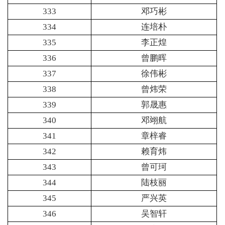
333
邓巧彬
334
连培朴
335
李正煌
336
曾鹏晖
337
徐伟彬
338
曾炜荣
339
郭晟惠
340
邓翊航
341
章梓睿
342
赖育炜
343
曾可珂
344
陆枝丽
345
严兴英
346
吴智轩