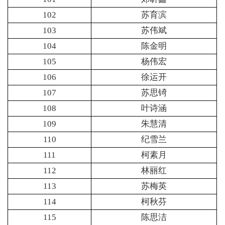
102
苏育滨
103
苏伟斌
104
陈金明
105
杨伟宏
106
徐运开
107
苏思锜
108
叶诗涵
109
朱慧清
110
纪雪兰
111
柯素月
112
林丽红
113
苏梅英
114
柯秋芬
115
陈思洁