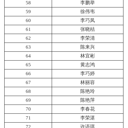
58
李鹏举
59
徐伟韦
60
李巧凤
61
张晓桔
62
李荣清
63
陈来兴
64
林宜彬
65
黄志鸿
66
李巧婷
67
林丽容
68
陈艳玲
69
陈艳萍
70
李春花
71
李荣湛
72
许语琪