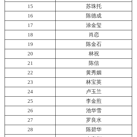
15
苏珠托
16
陈德成
17
涂金玺
18
肖恋
19
陈金石
20
林祝
21
陈信
22
黄秀姻
23
林宝英
24
卢玉兰
25
李金煎
26
池华雪
27
罗良水
28
陈碧华