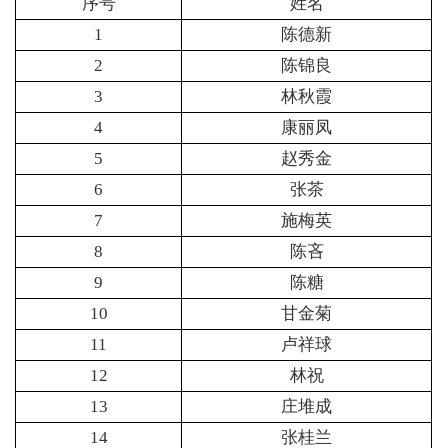
序号
姓名
1
陈德新
2
陈锦良
3
林秋霞
4
康丽凤
5
赵秀金
6
张茶
7
施梅英
8
陈吝
9
陈糖
10
甘金菊
11
卢祥球
12
林祝
13
庄堆成
14
张桂兰