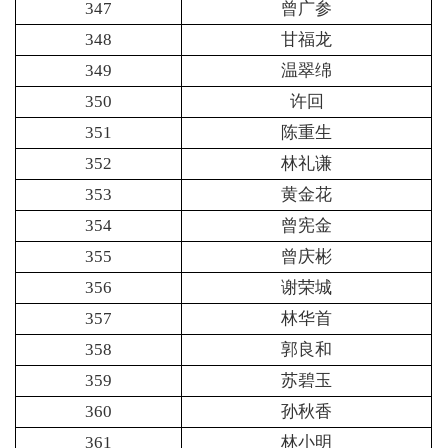
347
曾广参
348
甘福龙
349
温翠绵
350
许回
351
陈重生
352
林礼谦
353
黄金花
354
曾宪金
355
曾庆彬
356
谢荣城
357
林华首
358
郭良和
359
苏碧玉
360
孙秋香
361
林小明