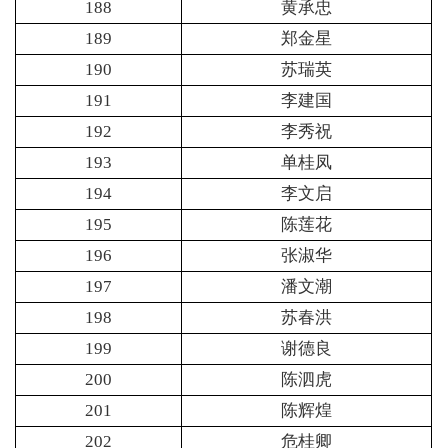
188
黄承忠
189
郑金星
190
苏瑞英
191
李建国
192
李秀祝
193
单桂凤
194
李文启
195
陈莲花
196
张淑华
197
潘文潮
198
苏春洪
199
谢德良
200
陈泗虎
201
陈辉煌
202
危桂卿