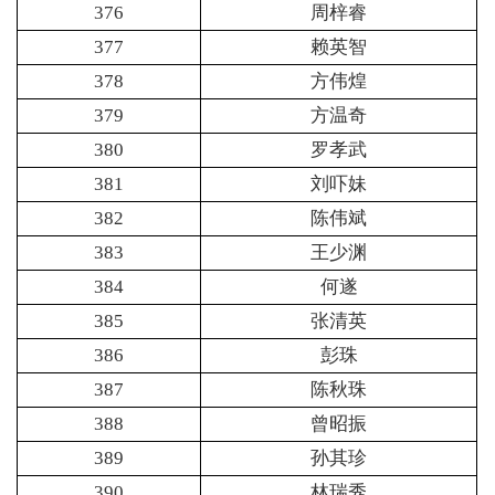
376
周梓睿
377
赖英智
378
方伟煌
379
方温奇
380
罗孝武
381
刘吓妹
382
陈伟斌
383
王少渊
384
何遂
385
张清英
386
彭珠
387
陈秋珠
388
曾昭振
389
孙其珍
390
林瑞秀