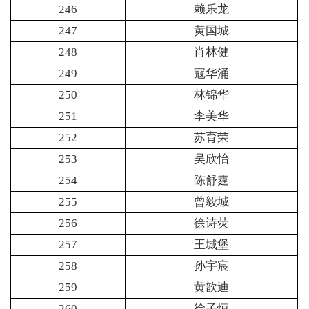
246
赖乐龙
247
黄国城
248
肖林健
249
寇华涌
250
林锦华
251
李美华
252
苏育荣
253
吴欣怡
254
陈舒霆
255
曾毅城
256
徐诗荧
257
王城堡
258
孙宇宸
259
黄歆迪
260
徐子恒