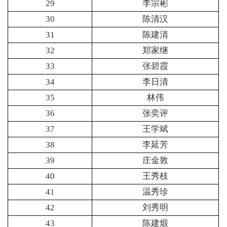
29
李宗彬
30
陈清汉
31
陈建清
32
郑家继
33
张碧霞
34
李日清
35
林伟
36
张奕评
37
王学斌
38
李延芳
39
庄金敦
40
王秀枝
41
温秀珍
42
刘秀明
43
陈建煅