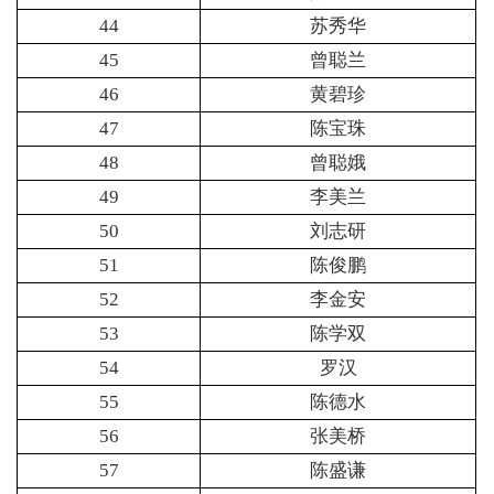
44
苏秀华
45
曾聪兰
46
黄碧珍
47
陈宝珠
48
曾聪娥
49
李美兰
50
刘志研
51
陈俊鹏
52
李金安
53
陈学双
54
罗汉
55
陈德水
56
张美桥
57
陈盛谦