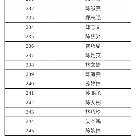
232
陈淑燕
233
郑志强
234
郑志文
235
陈庆兴
236
曾巧瑜
237
陈足英
238
林文捷
239
陈海燕
240
苏婷婷
241
苏鹏飞
242
陈友彬
243
林巧玲
244
吴圣鸿
245
陈婉婷