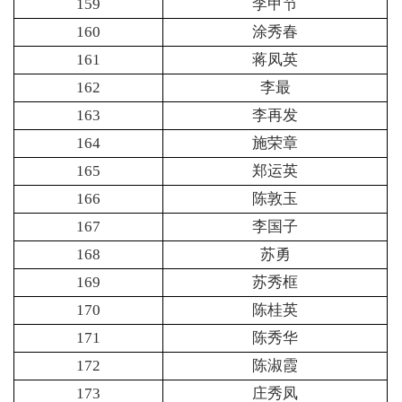
159
李甲节
160
涂秀春
161
蒋凤英
162
李最
163
李再发
164
施荣章
165
郑运英
166
陈敦玉
167
李国子
168
苏勇
169
苏秀框
170
陈桂英
171
陈秀华
172
陈淑霞
173
庄秀凤