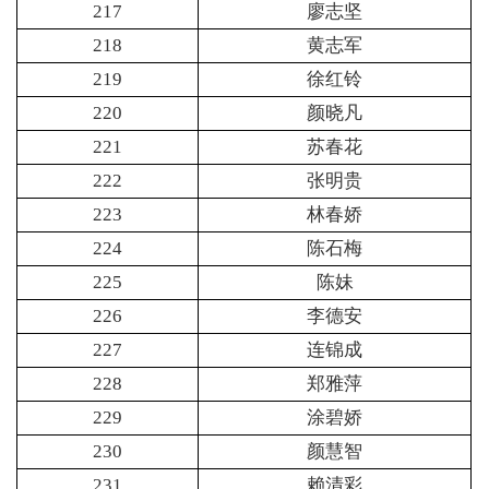
217
廖志坚
218
黄志军
219
徐红铃
220
颜晓凡
221
苏春花
222
张明贵
223
林春娇
224
陈石梅
225
陈妹
226
李德安
227
连锦成
228
郑雅萍
229
涂碧娇
230
颜慧智
231
赖清彩