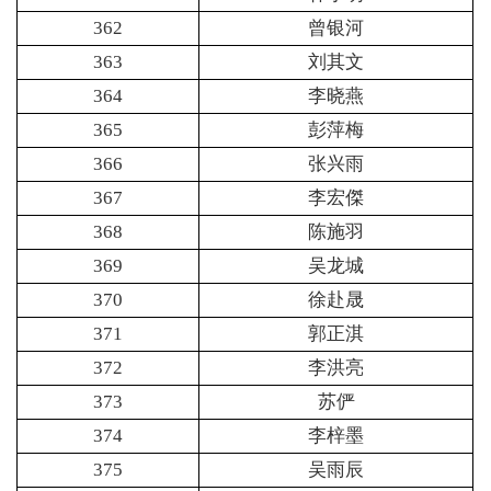
362
曾银河
363
刘其文
364
李晓燕
365
彭萍梅
366
张兴雨
367
李宏傑
368
陈施羽
369
吴龙城
370
徐赴晟
371
郭正淇
372
李洪亮
373
苏俨
374
李梓墨
375
吴雨辰