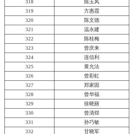
318
陈玉凤
319
方惠霞
320
陈文德
321
温永建
322
陈桂梅
323
曾庆来
324
连信利
325
黄允法
326
曾彩虹
327
郑家固
328
曾华福
329
徐晓丽
330
曾清煌
331
孙巧敏
332
甘晓军