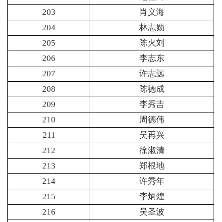
203
肖义海
204
林志勋
205
陈火刘
206
李志东
207
许志远
208
陈德成
209
李秀吉
210
周德伟
211
吴再兴
212
徐淑清
213
郑根地
214
许秀年
215
李炳煌
216
吴圣波