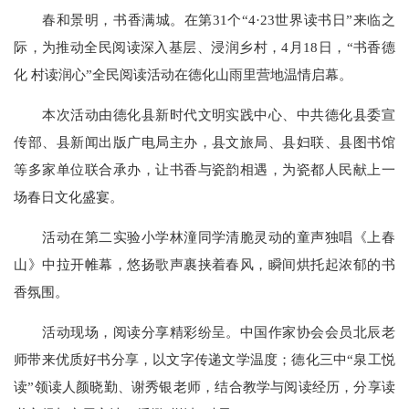
春和景明，书香满城。在第31个“4·23世界读书日”来临之
际，为推动全民阅读深入基层、浸润乡村，4月18日，“书香德
化 村读润心”全民阅读活动在德化山雨里营地温情启幕。
本次活动由德化县新时代文明实践中心、中共德化县委宣
传部、县新闻出版广电局主办，县文旅局、县妇联、县图书馆
等多家单位联合承办，让书香与瓷韵相遇，为瓷都人民献上一
场春日文化盛宴。
活动在第二实验小学林潼同学清脆灵动的童声独唱《上春
山》中拉开帷幕，悠扬歌声裹挟着春风，瞬间烘托起浓郁的书
香氛围。
活动现场，阅读分享精彩纷呈。中国作家协会会员北辰老
师带来优质好书分享，以文字传递文学温度；德化三中“泉工悦
读”领读人颜晓勤、谢秀银老师，结合教学与阅读经历，分享读