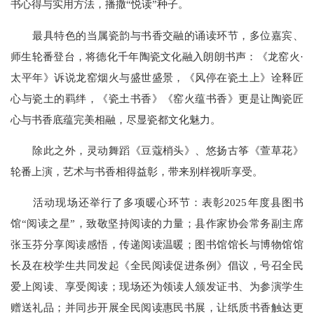
书心得与实用方法，播撒“悦读”种子。
最具特色的当属瓷韵与书香交融的诵读环节，多位嘉宾、
师生轮番登台，将德化千年陶瓷文化融入朗朗书声：《龙窑火·
太平年》诉说龙窑烟火与盛世盛景，《风停在瓷土上》诠释匠
心与瓷土的羁绊，《瓷土书香》《窑火蕴书香》更是让陶瓷匠
心与书香底蕴完美相融，尽显瓷都文化魅力。
除此之外，灵动舞蹈《豆蔻梢头》、悠扬古筝《萱草花》
轮番上演，艺术与书香相得益彰，带来别样视听享受。
活动现场还举行了多项暖心环节：表彰2025年度县图书
馆“阅读之星”，致敬坚持阅读的力量；县作家协会常务副主席
张玉芬分享阅读感悟，传递阅读温暖；图书馆馆长与博物馆馆
长及在校学生共同发起《全民阅读促进条例》倡议，号召全民
爱上阅读、享受阅读；现场还为领读人颁发证书、为参演学生
赠送礼品；并同步开展全民阅读惠民书展，让纸质书香触达更