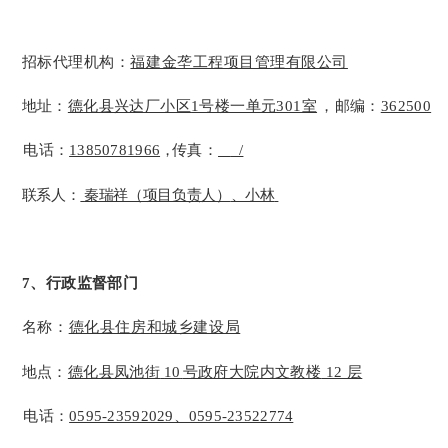
招标代理机构：
福建金垄工程项目管理有限公司
地址：
德化县兴达厂小区
1号楼一单元301室
，邮编：
362500
电话：
13850781966
，
传真：
/
联系人：
秦瑞祥（项目负责人）
、小林
7、行政监督部门
名称：
德化县住房和城乡建设局
地点：
德化县凤池街
10
号政府大院内文教楼
12 层
电话：
0595-23592029、0595-23522774