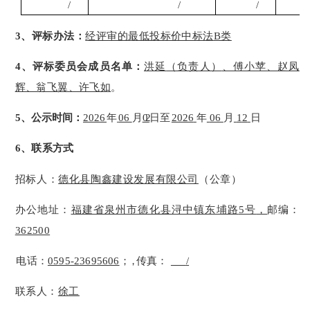
/
/
/
3、评标办法：
经评审的最低投标价中标法
B类
4、评标委员会成员名单：
洪延
（负责人）
、傅小苹、赵凤
辉、翁飞翼、许飞如
。
5、公示时间：
2026
年
06
月
02
日至
2026
年
06
月
1
2
日
6、联系方式
招标人：
德化县陶鑫建设发展有限公司
（公
章）
办公地址：
福建省泉州市德化县浔中镇东埔路
5号
，
邮编：
362500
电话：
0595-23695606
；，
传真：
/
联系人：
徐工