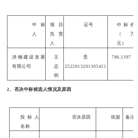
中标
项目
证号
中标价
人
负责
（万
人
元）
泱楠建设发展
王
贵
786
.
1397
有限公司
志
2522013201305421
明
2、否决中标候选人情况及原因
投标人
否决原因
依据
备注
名称