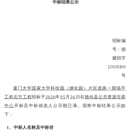
中标结果公示
招标编
号：
德
建招字
[2026]006
号
厦门大学国家大学科技园（德化园）片区道路一期场平
工程石方工程
招标于
2026
年
05
月
26
日在
德化
县公共资源交易
中心
开标且中标候选人公示期已满。现将
中标结果公示如
下：
1、中标人名称及中标价