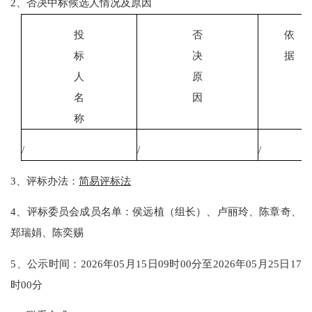
2
、否决中标候选人情况及原因
投
否
依
标
决
据
人
原
名
因
称
/
/
/
3
、评标办法：
简易评标法
4
、评标委员会成员名单：
侯远植
（组长）、
卢丽玲
、
陈章奇
、
郑瑞娟
、
陈奕赐
5
、公示时间：
2026
年
05
月
15
日
09时00分
至
2026
年
05
月
25
日
17
时00分