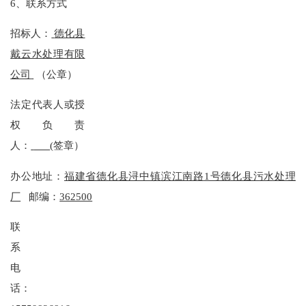
6
、联系方式
招标人：
德化县
戴云水处理有限
公司
（公章
）
法定代表人或授
权负责
人：
(签章）
办公地址：
福建省德化县浔中镇滨江南路
1号德化县污水处理
厂
邮编：
362500
联
系
电
话：