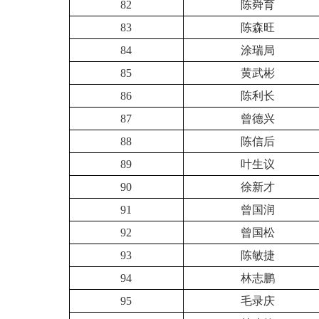
82
陈舜育
83
陈森旺
84
涂瑞局
85
黄武彬
86
陈利长
87
曾德兴
88
陈信后
89
叶生议
90
徐新才
91
曾国润
92
曾国松
93
陈敏捷
94
林志鹏
95
毛录庆