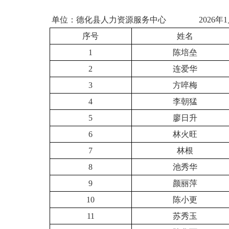
单位：德化县人力资源服务中心 2026
序号
姓名
1
陈培垒
2
连爱华
3
方啐梅
4
李朝猛
5
廖日升
6
林火旺
7
林根
8
池秀华
9
颜丽萍
10
陈小更
11
苏秀玉