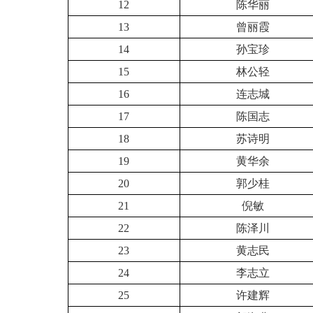
12
陈华丽
13
曾丽霞
14
孙宝珍
15
林公轻
16
连志城
17
陈国志
18
苏诗明
19
黄华余
20
郭少桂
21
倪敏
22
陈泽川
23
黄志民
24
李志立
25
许建辉