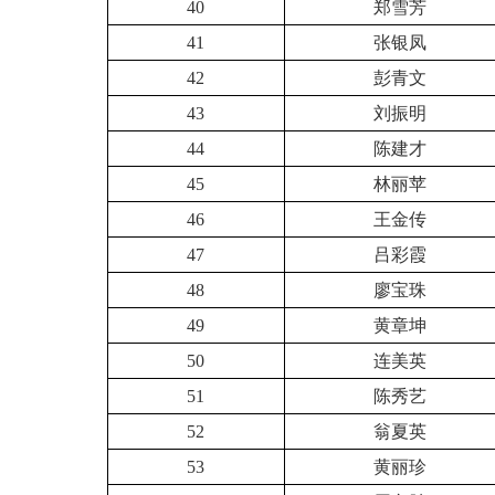
40
郑雪芳
41
张银凤
42
彭青文
43
刘振明
44
陈建才
45
林丽苹
46
王金传
47
吕彩霞
48
廖宝珠
49
黄章坤
50
连美英
51
陈秀艺
52
翁夏英
53
黄丽珍