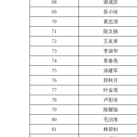
68
谢成庆
69
苏小珍
70
黄忠清
71
陈文丽
72
王友来
73
李淑华
74
章春燕
75
涂建军
76
郑秋月
77
叶金塔
78
卢彩珍
79
陈耀瑜
80
毛治淮
81
林碧钊