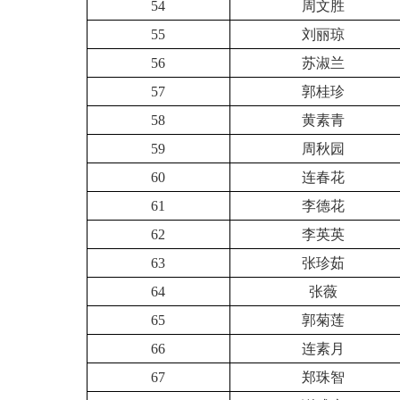
54
周文胜
55
刘丽琼
56
苏淑兰
57
郭桂珍
58
黄素青
59
周秋园
60
连春花
61
李德花
62
李英英
63
张珍茹
64
张薇
65
郭菊莲
66
连素月
67
郑珠智