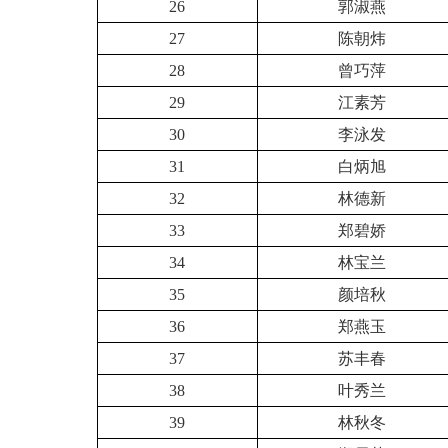
26
郭淑燕
27
陈朝炜
28
曾巧萍
29
江素芳
30
李泳发
31
白炳旭
32
林德新
33
郑碧娇
34
林宝兰
35
颜培秋
36
郑燕玉
37
苏丰春
38
叶秀兰
39
林秋冬