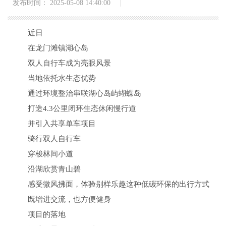
发布时间： 2025-05-08 14:40:00
近日
在龙门滩镇湖心岛
双人自行车成为亮眼风景
当地依托水生态优势
通过环境整治串联湖心岛屿蝴蝶岛
打造4.3公里闭环生态休闲慢行道
并引入共享单车项目
骑行双人自行车
穿梭林间小道
沿湖欣赏青山碧
感受微风拂面，体验别样乐趣这种低碳环保的出行方式
既增进交流，也方便健身
项目的落地