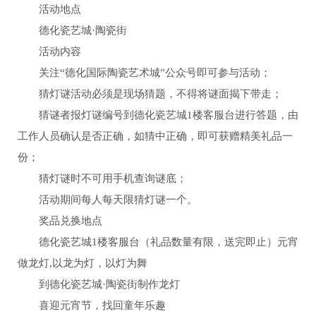
活动地点
德化瓷艺城·陶瓷街
活动内容
关注“德化国际陶瓷艺术城”公众号即可参与活动；
猜灯谜活动必须是现场猜题，不得将谜面揭下带走；
猜谜者报灯谜编号到德化瓷艺城1楼客服台进行答题，由
工作人员确认是否正确，如猜中正确，即可获赠精美礼品一
份；
猜灯谜时不可用手机查询谜底；
活动期间每人每天限猜灯谜一个。
奖品兑换地点
德化瓷艺城1楼客服台（礼品数量有限，送完即止）元宵
做龙灯,以龙为灯，以灯为舞
到德化瓷艺城·陶瓷街制作龙灯
喜迎元宵节，找回童年乐趣