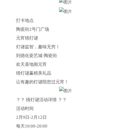
打卡地点
陶瓷街2号门广场
元宵猜灯谜
灯谜益智，趣味无穷！
到德化瓷艺城·陶瓷街
欢天喜地闹元宵
猜灯谜赢精美礼品
让有趣的灯谜陪您过元宵！
？？ 猜灯谜活动详情 ？？
活动时间
2月9日-2月12日
每天10:00-20:00