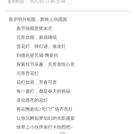
发布时间： 2025-02-11 08:20:00
新岁明月初圆，辉映人间团圆
春节假期意犹未尽
元宵欢闹，新禧继续
赏花灯、猜灯谜、做龙灯
到德化瓷艺城·陶瓷街
探索佳节乐趣，共赏喜悦心意
元宵赏花灯
花灯如昼，芳春可赏
每一盏灯，都是春天的祝福
灵动透亮的花灯
将在陶瓷街2号门广场齐亮灯
让你沉醉如梦似幻的光影盛宴
快带上小伙伴来打卡拍照吧~