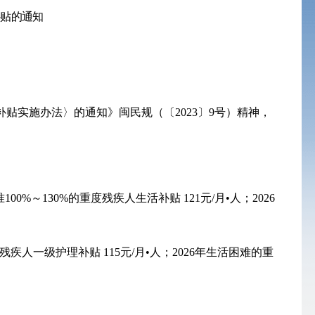
补贴的通知
补贴实施办法
〉的通知》
闽民规
（
〔
2023〕9号
）
精神，
准
100%
～
130%的重度残疾人生活补贴 1
21
元
/月•人；
2026
残疾人一级护理补贴
115元/月•人；
2026
年生活困难的重