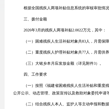
根据全国残疾人两项补贴信息系统的审核审批情
三、拨付金额
2026
年
3月
的残疾人两项补贴
2.0022
万元，其中：
（一）困难残疾人生活补贴对象共
83
人，月需保
（二）重度残疾人护理补贴对象共
77
人，月需供
（三）
大铭
乡本月应发放金额（详见附件
3）。
四、工作要求
（一）按照《福建省困难残疾人生活补贴和重度
公开公示、动态管理、政策宣传以及救助对象委托申请
（二）结合残疾人本人、监护人等主动申报和数