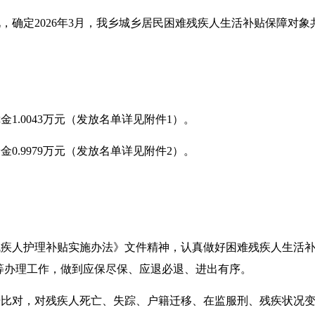
况，确定
2026
年
3月
，我
乡
城乡居民困难残疾人生活补贴保障对象
障金
1.0043
万元（发放名单详见附件
1）。
养金
0.9979
万元（发放名单详见附件
2）。
残疾人护理补贴实施办法》文件精神，认真做好困难残疾人生活
等办理工作，做到应保尽保、应退必退、进出有序。
据比对，对残疾人死亡、失踪、户籍迁移、在监服刑、残疾状况