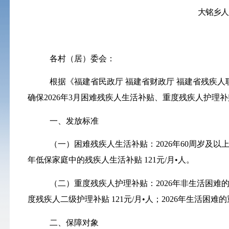
大铭乡
人
各村（居）委会：
根据《福建省民政厅
福建省财政厅
福建省残疾人
确保
2026
年
3月
困难残疾人生活补贴、重度残疾人护理补
一、发放标准
（一）困难残疾人生活补贴：
2026
年
60周岁及以
年低保家庭中的残疾人生活补贴
1
21
元
/月•人。
（二）重度残疾人护理
补贴
：
2026
年非生活困难
度残疾人二级护理
补贴
1
21
元
/月•人；
2026
年生活困难的
二、保障对象