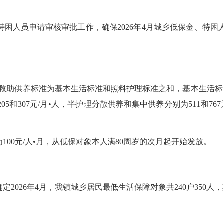
人员申请审核审批工作，确保2026年4月城乡低保金、特困
救助供养标准为基本生活标准和照料护理标准之和，基本生活标准：分
307元/月•人，半护理分散供养和集中供养分别为511和767元
00元/人•月，从低保对象本人满80周岁的次月起开始发放。
6年4月，我镇城乡居民最低生活保障对象共240户350人，其中