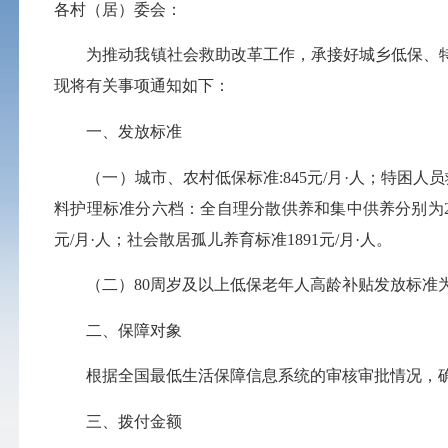
各村（居）委会：
为推动我镇社会救助改革工作，承接好城乡低保、特困
现将有关事项通知如下：
一、发放标准
（一）城市、农村低保标准
:
845元/月
·
人；特困人员
料护理标准分六档：全自理分散供养和集中供养分别为205
元/月
·
人；社会散居孤儿养育标准1891元/月
·
人。
（二）80周岁及以上低保老年人高龄补贴发放标准为1
二、保障对象
根据全国最低生活保障信息系统的审核审批情况，确定202
三、拨付金额