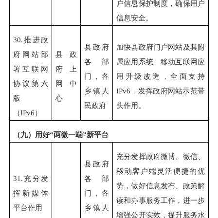
户信息保护制度，确保用户
信息安全。
30.
推进政
县政府
加快县政府门户网站及其附
府网站部
县政
各部
属应用系统、移动互联网应
署互联网
府上
门，各
用升级改造，全面支持
协议第六
网中
乡镇人
IPv6，发挥政府网站示范带
版
心
民政府
头作用。
（IPv6）
（九）用好“两微一端”新平台
充分发挥政府微博、微信、
县政府
移动客户端灵活便捷的优
31.
充分发
各部
势，做好信息发布、政策解
挥新媒体
门，各
读和办事服务工作，进一步
平台作用
乡镇人
增强公开实效，提升服务水