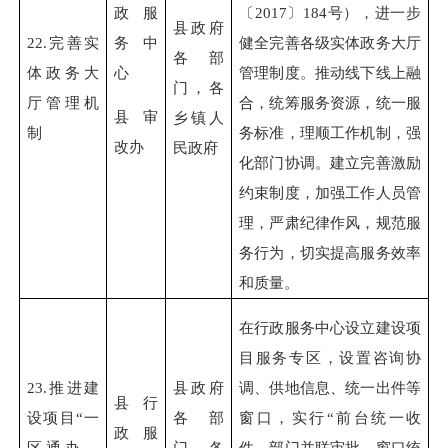
政服
〔2017〕184号），进一步
县政府
22.
完善实
务中
健全完善各级实体政务大厅
各部
体政务大
心
管理制度。推动线下线上融
门，各
厅管理机
合，统筹服务资源，统一服
县审
乡镇人
制
务标准，理顺工作机制，强
改办
民政府
化部门协调。建立完善激励
约束制度，加强工作人员管
理，严肃纪律作风，规范服
务行为，切实提高服务效率
和质量。
在行政服务中心设立建设项
目服务专区，设置咨询协
23.
推进建
县政府
调、供地信息、统一出件等
县行
设项目“一
各部
窗口，实行“前台统一收
政服
区通办、
门，各
件、部门并联审批、窗口统