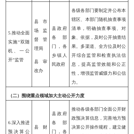
各级各部门要制定并公布本
辖区、本部门随机抽查事项
县市
县政府
清单，明确抽查事项、对
场监
5.
推动全面
各部
象、依据，及时公开抽查结
督管
实施“双随
门，各
果。多渠道、全方位及时公
理局
机、一公
乡镇人
开综合监管和检查执法信
开”监管
县审
民政府
息，提高监管效能和公正
改办
性，增强监管威慑力和公信
力。
（二）围绕重点领域加大主动公开力度
推动各级各部门全面公开财
县政府
政预决算信息，完善地方预
6.
深入推进
各部
县财
决算公开操作规程，建立健
预决算公
门，各