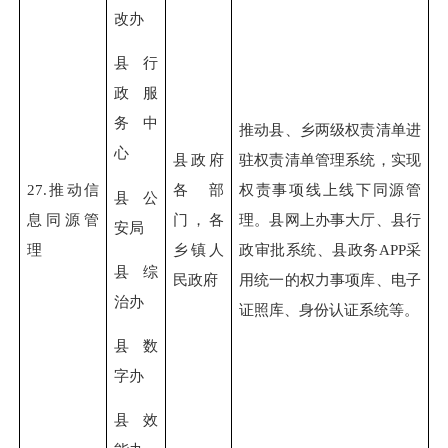
改办
县行
政服
务中
推动县、乡两级权责清单进
心
县政府
驻权责清单管理系统，实现
27.
推动信
各部
权责事项线上线下同源管
县公
息同源管
门，各
理。县网上办事大厅、县行
安局
理
乡镇人
政审批系统、县政务APP采
县综
民政府
用统一的权力事项库、电子
治办
证照库、身份认证系统等。
县数
字办
县效