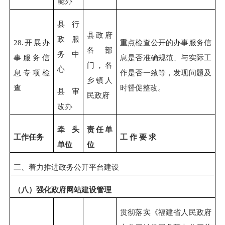
能办
县行
县政府
政服
28.
开展办
重点检查公开的办事服务信
各部
务中
事服务信
息是否准确规范、与实际工
门，各
心
息专项检
作是否一致等，发现问题及
乡镇人
查
时督促整改。
县审
民政府
改办
牵头
责任单
工作任务
工 作 要 求
单位
位
三、着力推进政务公开平台建设
（八）强化政府网站建设管理
贯彻落实《福建省人民政府