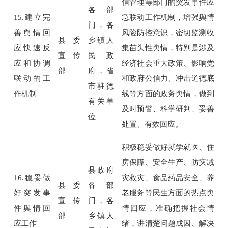
信管理等部门的突发事件应
各部
15.
建立完
急联动工作机制，增强舆情
门，各
善舆情回
风险防控意识，密切监测收
县委
乡镇人
应快速反
集苗头性舆情，特别是涉及
宣传
民政
应和协调
经济社会重大政策、影响党
部
府，省
联动的工
和政府公信力、冲击道德底
市驻德
作机制
线等方面的政务舆情，做到
有关单
及时预警、科学研判、妥善
位
处置、有效回应。
积极稳妥做好就学就医、住
房保障、安全生产、防灾减
县政府
16.
稳妥做
灾救灾、食品药品安全、养
县委
各部
好突发事
老服务等民生方面的热点舆
宣传
门，各
件舆情回
情回应，准确把握社会情
部
乡镇人
应工作
绪，讲清楚问题成因、解决