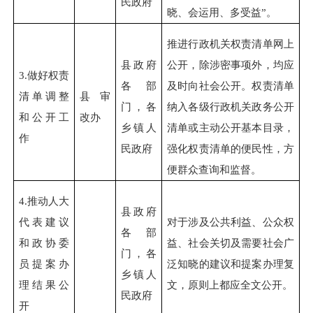
民政府
晓、会运用、多受益”。
推进行政机关权责清单网上
县政府
公开，除涉密事项外，均应
3.
做好权责
各部
及时向社会公开。权责清单
清单调整
县审
门，各
纳入各级行政机关政务公开
和公开工
改办
乡镇人
清单或主动公开基本目录，
作
民政府
强化权责清单的便民性，方
便群众查询和监督。
4.
推动人大
县政府
代表建议
对于涉及公共利益、公众权
各部
和政协委
益、社会关切及需要社会广
门，各
员提案办
泛知晓的建议和提案办理复
乡镇人
理结果公
文，原则上都应全文公开。
民政府
开