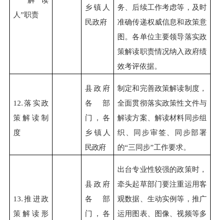
乡镇人
务、后续工作考虑等，及时
人”职责
民政府
准确传递权威信息和政策意
图。各单位主要领导落实政
策解读职责情况纳入政府绩
效考评依据。
县政府
制定和完善政策解读制度，
12.
落实政
各部
全面贯彻落实政策性文件与
策解读制
门，各
解读方案、解读材料同步组
度
乡
镇人
织、同步审签、同步部署
民政府
的“三同步”工作要求。
出台专业性较强的政策时，
县政府
牵头起草部门要注重运用客
13.
推进政
各部
观数据、生动实例等，推广
策解读形
门，各
运用图表、图像、视频等多