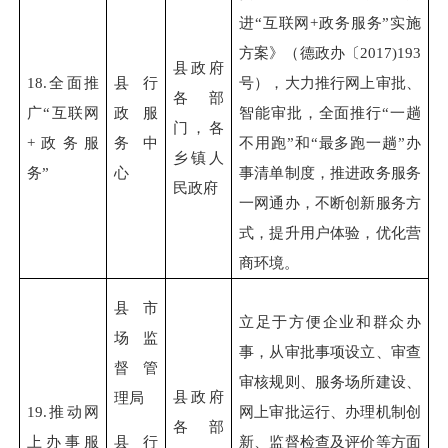
进“互联网+政务服务”实施
方案》（德政办〔2017)193
县政府
18.
全面推
县行
号），大力推行网上审批、
各部
广“互联网
政服
智能
审批，全面推行“一趟
门，各
+政务服
务中
不用跑”和“最多跑一趟”办
乡镇人
务”
心
事清单制度，推进政务服务
民政府
一网通办，不断创新服务方
式，提升用户体验，优化营
商环境。
县市
立足于方便企业和群众办
场监
事，从审批事项设立、审查
督管
审核规则、服务场所建设、
县政府
理局
19.
推动网
网上审批运行、办理机制创
各部
上办事服
新、监督检查及评价等方面
县行