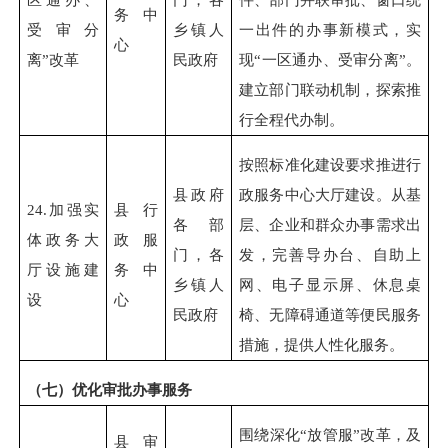
务中
受审分
乡镇人
一出件的办事新模式，实
心
离”改革
民政府
现“一区通办、受审分离”。
建立部门联动机制，探索推
行全程代办制。
按照标准化建设要求推进行
县政府
政服务中心大厅建设。从基
24.
加强实
县行
各部
层、企业和群众办事需求出
体政务大
政服
门，各
发，完善导办台、自助上
厅设施建
务中
乡镇人
网、电子显示屏、休息桌
设
心
民政府
椅、无障碍通道等便民服务
措施，提供人性化服务。
（七）优化审批办事服务
围绕深化“放管服”改革，及
县审