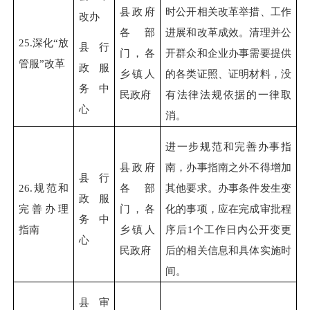
县政府
时公开相关改革举措、工作
改办
各部
进展和改革成效。清理并公
25.
深化“放
县行
门，各
开群众和企业办事需要提供
管服”改革
政服
乡镇人
的各类证照、证明材料，没
务中
民政府
有法律法规依据的一律取
心
消。
进一步规范和完善办事指
县政府
南，办事指南之外不得增加
县行
26.
规范和
各部
其他要求。办事条件发生变
政服
完善办理
门，各
化的事项，应在完成审批程
务中
指南
乡镇人
序后1个工作日内公开变更
心
民政府
后的相关信息和具体实施时
间。
县审