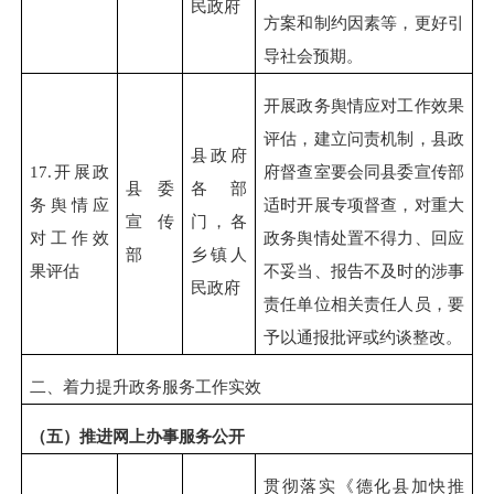
民政府
方案和制约因素等，更好引
导社会预期。
开展政务舆情应对工作效果
评估，建立问责机制，县政
县政府
17.
开展政
府督查室要会同县委宣传部
县委
各部
务舆情应
适时开展专项督查，对重大
宣传
门，各
对工作效
政务舆情处置不得力、回应
部
乡镇人
果评估
不妥当、报告不及时的涉事
民政府
责任单位相关责任人员，要
予以通报批评或约谈整改。
二、着力提升政务服务工作实效
（五）推进网上办事服务公开
贯彻落实《德化县加快推