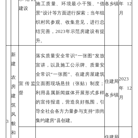
施工质量、环境最小干预、“借
各乡镇
年12
建设
景”设计等方面进行探索；当年组
月
织村民参观、收集意见，进行总
结完善，2023年示范房建设有提
升。
新
落实质量安全常识“一张图”发放
建
宣讲，以及施工公示牌、质量安
全常识“一张图”、在建房屋建筑
农
2023
住建局
宣传监
立面图现场悬挂（张贴）制度；
房
年12
督
利用县属新闻媒体开展形式多样
各乡镇
建
月
的宣传报道，营造良好氛围，引
筑
导全社会各方力量参与支持“崇尚
风
集约建房”县创建。
3
貌
和
住建局