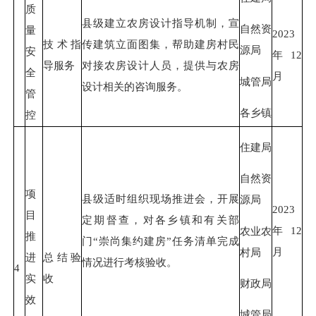
质
县级建立农房设计指导机制，宣
自然资
量
2023
技术指
传建筑立面图集，帮助建房村民
源局
安
年12
导服务
对接农房设计人员，提供与农房
全
月
城管局
设计相关的咨询服务。
管
各乡镇
控
住建局
自然资
项
县级适时组织现场推进会，开展
源局
2023
目
定期督查，对各乡镇和有关部
年12
农业农
推
门“崇尚集约建房”任务清单完成
月
村局
进
总结验
情况进行考核验收。
4
实
收
财政局
效
城管局