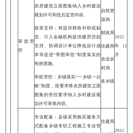
农房建筑立面图集纳入乡村建设
自然资
规划许可和批后监管内容。
源局
政策支持：有提供财政补助或贴
财政局
2022
息、引入金融机构提供建房贷款
审批管
年12
支持、协调设计单位降低设计成
住建局
控
月
本等促进“带图审批”制度落实的
农业农
有效措施。
村局
审批管控：乡镇落实“一乡镇一台
各乡镇
账”制度，按要求将农房建筑立面
图集的管控要求纳入乡村建设规
划许可审查内容。
专业配备：县级采用购买服务方
住建局
式配备乡镇专职工程施工专业管
2022