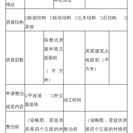
地址
□框架结构 □砖混结构 □土木结构 □石结构 □
房屋结构
其他
拟整治房
屋外墙立
房屋建筑占
面面积
房屋层数
地面积（平
方米）
（平方
米）
申请整治
□平改坡 □外立
动工时间
面装饰
改造内容
（缩略图，需提供
（缩略图，需提供房
整治前
房屋四个立面的外
整治前
屋四个立面的外墙照