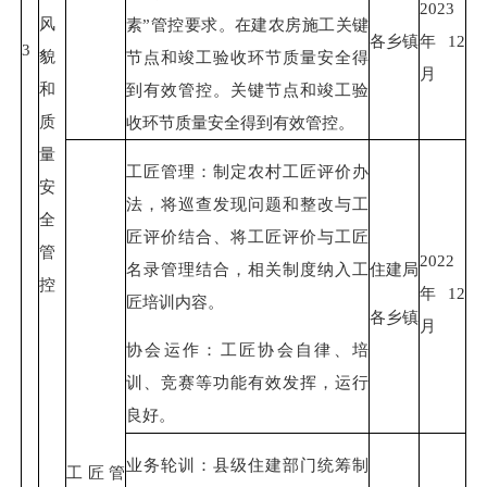
2023
风
素”管控要求。在建农房施工关键
各乡镇
年12
3
貌
节点和竣工验收环节质量安全得
月
和
到有效管控。关键节点和竣工验
质
收环节质量安全得到有效管控。
量
工匠管理：制定农村工匠评价办
安
法，将巡查发现问题和整改与工
全
匠评价结合、将工匠评价与工匠
管
2022
名录管理结合，相关制度纳入工
住建局
控
年12
匠培训内容。
各乡镇
月
协会运作：工匠协会自律、培
训、竞赛等功能有效发挥，运行
良好。
业务轮训：县级住建部门统筹制
工匠管