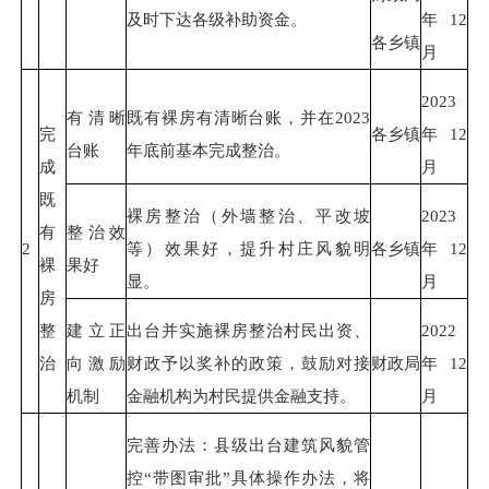
及时下达各级补助资金。
年12
各乡镇
月
2023
有清晰
既有裸房有清晰台账，并在2023
完
各乡镇
年12
台账
年底前基本完成整治。
成
月
既
裸房整治（外墙整治、平改坡
2023
有
整治效
2
等）效果好，提升村庄风貌明
各乡镇
年12
裸
果好
显。
月
房
整
建立正
出台并实施裸房整治村民出资、
2022
治
向激励
财政予以奖补的政策，鼓励对接
财政局
年12
机制
金融机构为村民提供金融支持。
月
完善办法：县级出台建筑风貌管
控“带图审批”具体操作办法，将