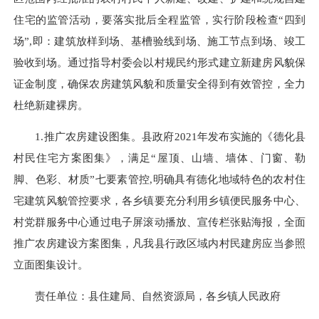
住宅的监管活动，要落实批后全程监管，实行阶段检查“四到
场”
,
即：建筑放样到场、基槽验线到场、施工节点到场、竣工
验收到场。通过指导村委会以村规民约形式建立新建房风貌保
证金制度，确保农房建筑风貌和质量安全得到有效管控，全力
杜绝新建裸房。
1.推广农房建设图集。县政府2021年发布实施的《德化县
村民住宅方案图集》，满足“屋顶、山墙、墙体、门窗、勒
脚、色彩、材质”七要素管控
,
明确具有德化地域特色的农村住
宅建筑风貌管控要求，各乡镇要充分利用乡镇便民服务中心、
村党群服务中心通过电子屏滚动播放、宣传栏张贴海报，全面
推广农房建设方案图集，凡我县行政区域内村民建房应当参照
立面图集设计。
责任单位：县住建局、自然资源局，各乡镇人民政府