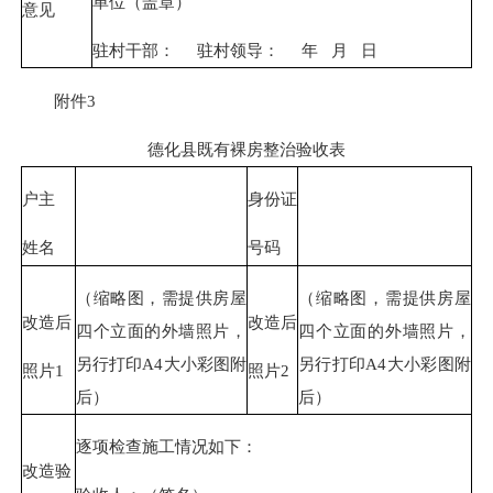
单位（盖章）
意见
驻村干部： 驻村领导： 年 月 日
附件3
德化县既有裸房整治验收表
户主
身份证
姓名
号码
（缩略图，需提供房屋
（缩略图，需提供房屋
改造后
改造后
四个立面的外墙照片，
四个立面的外墙照片，
另行打印A4大小彩图附
另行打印A4大小彩图附
照片1
照片2
后）
后）
逐项检查施工情况如下：
改造验