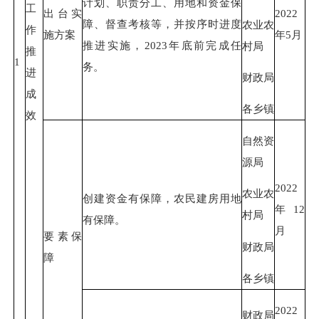
计划、职责分工、用地和资金保
工
出台实
2022
障、督查考核等，并按序时进度
农业农
作
施方案
年5月
推进实施，2023年底前完成任
村局
推
1
务。
进
财政局
成
各乡镇
效
自然资
源局
2022
农业农
创建资金有保障，农民建房用地
年12
村局
有保障。
月
要素保
财政局
障
各乡镇
2022
财政局