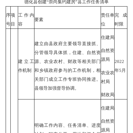
德化县创建“崇尚集约建房”县工作任务清单
序
项
工作内
责任单
完成
要素
号
目
容
位
时限
住建局
建立由县政府主要领导直接抓、
自然资
分管领导具体抓，住建、自然资
源局
建立工
源、农业农村、财政等相关部门
2022
作机制
和乡镇政府参与的工作机制，相
年5月
农业农
关部门成立工作专班协同推进。
村局
县领导加强督导协调。
财政局
住建局
自然资
明确工作内容、任务清单、进度
源局