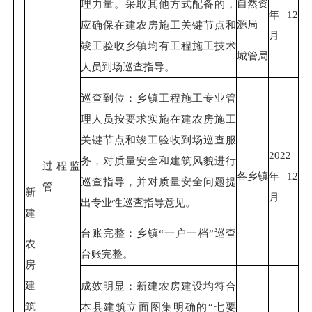
自然资
理力量。采取其他方式配备的，
年12
源局
应确保在建农房施工关键节点和
月
竣工验收乡镇均有工程施工技术
城管局
人员到场巡查指导。
巡查到位：乡镇工程施工专业管
理人员按要求实施在建农房施工
关键节点和竣工验收到场巡查服
2022
务，对质量安全和建筑风貌进行
过程监
各乡镇
年12
巡查指导，并对质量安全问题提
管
新
月
出专业性巡查指导意见。
建
台账完整：乡镇“一户一档”巡查
农
台账完整。
房
建
成效明显：新建农房建设均符合
筑
本县建筑立面图集明确的“七要