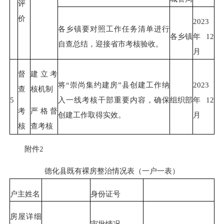
评
价
2023
各乡镇要对照工作任务清单进行
各乡镇
年12
自查总结，迎接省市考核验收。
月
督
建立考
将“崇尚集约建房”县创建工作纳
2023
查
核机制
5
入一线考核干部重要内容，确保
组织部
年12
考
严格督
创建工作取得实效。
月
核
查考核
附件2
德化县既有裸房整治情况表（一户一表）
户主姓名
身份证号
房屋详细
审批情况