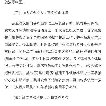
的浓厚氛围。
（三）加大资金投入，落实资金保障
县直有关部门要积极争取上级资金补助，统筹乡村振兴、
农村人居环境整治等各项资金，加大资金投入力度；各乡镇要
整合相关渠道资金合理保障“裸房”整治工作，并积极发动群众
自筹资金、投工投劳。县财政按以下标准进行奖补：根据每户
实际施工的外墙立面面积
(
砖墙
)
每平方米30元的标准进行奖补
(
屋面不予补助
)
，奖补上限每户250平方米。各乡镇可视具体情
况，自行另外补助。裸房整治竣工并验收合格后，由各乡镇上
报验收报告，县“崇尚集约建房”创建工作领导小组办公室将抽
查核定补助对象，奖补资金下达给各乡镇，再由各乡镇统一拨
付。（安置房屋及2019年后新建房屋不予补助）
（四）建立考核机制，严格督查考核