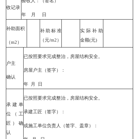
验
收人
：（签名）
收记录
年 月 日
补助面积
补助标准
实际补助
（元/m2）
金额
(
元
)
（m2）
已按照要求完成整治，房屋结构安全。
户主
房屋户主（签字）：
确认
年 月 日
已按照要求完成整治，房屋结构安全。
承建单
承建工匠（签字）：
位（工
匠）确
或施工单位负责人（签字、盖章）：
认