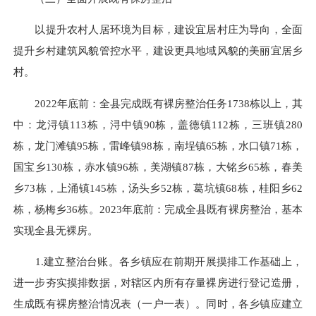
以提升农村人居环境为目标，建设宜居村庄为导向，全面
提升乡村建筑风貌管控水平，建设更具地域风貌的美丽宜居乡
村。
2022年底前：全县完成既有裸房整治任务1738栋以上，其
中：龙浔镇113栋，浔中镇90栋，盖德镇112栋，三班镇280
栋，龙门滩镇95栋，
雷峰
镇98栋，南埕镇65栋，水口镇71栋，
国宝乡130栋，赤水镇96栋，美湖镇87栋，大铭乡65栋，春美
乡73栋，上涌镇145栋，汤头乡52栋，葛坑镇68栋，桂阳乡62
栋，杨梅乡36栋。2023年底前：完成全县既有裸房整治，基本
实现全县无裸房。
1.建立整治台账。各乡镇应在前期开展摸排工作基础上，
进一步夯实摸排数据，对辖区内所有存量裸房进行登记造册，
生成既有裸房整治情况表（一户一表）。同时，各乡镇应建立