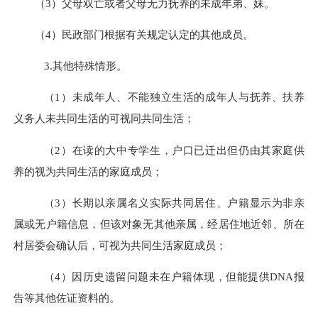
（
3
）
父母双亡或者父母无力抚养的未成年弟、妹
。
（
4
）
民政部门根据有关规定认定的其他成员。
3.
其他特殊情形。
（
1
）
未成年人、不能独立生活的成年人与抚养、
扶养
义务人未共同生活的
可
视同共同生活；
（
2
）
在读的大中专学生，户口已迁出但仍由其家庭供
养的视为共同生活的家庭成员
；
（
3
）长期以亲属名义实际共同居住、户籍显示为非亲
属或无户籍信息，但该对象无其他亲属，经居住地近邻、所在
村居委会确认后，可视为共同生活家庭成员；
（
4
）因历史遗留问题未在户籍体现，但能提供
DNA
报
告等其他佐证资料的。