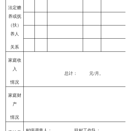
法定赡
养或抚
（扶）
养人
关系
家庭收
入
总计：
元
/
月。
情况
家庭财
产
情况
村级调查人：
驻村工作队：