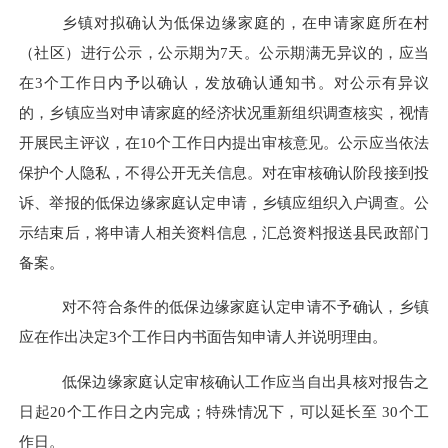
乡镇对拟确认为低保边缘家庭的
，
在申请家庭所在村
（社区）进行公示
，
公示期为
7
天
。
公示期满无异议的
，
应当
在
3
个工作日内予以确认
，
发放确认通知书
。
对公示有异议
的
，
乡镇应当对申请家庭的经济状况重新组织调查核实
，
视情
开展民主评议
，
在
10
个工作日内提出审核意见
。
公示应当依法
保护个人隐私
，
不得公开无关信息
。
对在审核确认阶段接到投
诉
、
举报的低保边缘家庭认定申请
，乡镇应组织
入户调查。公
示结束后，将申请人相关资料信息，汇总资料报送县民政
部门
备案。
对不符合条件的低保边缘家庭认定申请不予确认
，
乡镇
应在作出决定
3
个工作日内书面告知申请人并说明理由
。
低保边缘家庭认定审核确认工作应当自
出具核对报告
之
日起
20
个工作日之内完成
；
特殊情况下
，
可以延长至
30
个工
作日
。