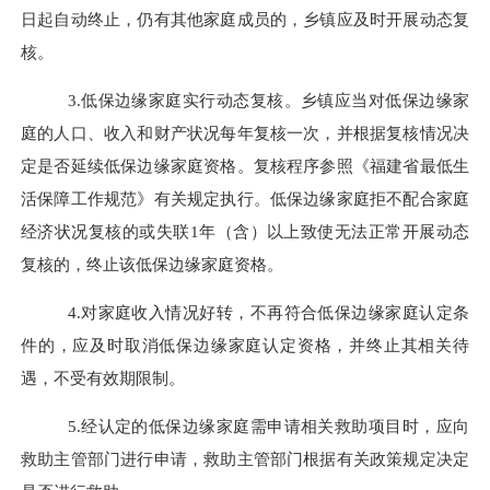
日起自动终止
，
仍有其他家庭成员的
，乡镇
应及时开展动态复
核
。
3.
低保边缘家庭实行动态复核
。乡镇
应当对低保边缘家
庭的人口
、
收入和财产状况每年复核一次
，
并根据复核情况决
定是否延续低保边缘家庭资格
。
复核程序参照
《福建省最低生
活保障工作规范》
有关规定执行
。
低保边缘家庭拒不配合家庭
经济状况复核的或失联
1
年
（
含
）
以上致使无法正常开展动态
复核的
，
终止该低保边缘家庭资格
。
4.
对家庭收入情况好转，不再符合低保边缘家庭认定条
件的，应及时取消低保边缘家庭认定资格，并终止其相关待
遇，不受有效期限制。
5.
经认定的低保边缘家庭需申请相关救助项目时，应向
救助主管部门进行申请，救助主管部门根据有关政策规定决定