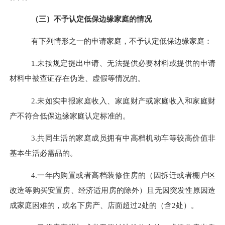
（三）不予认定低保边缘家庭的情况
有下列情形之一的申请家庭，不予认定低保边缘家庭：
1.
未按规定提出申请、无法提供必要材料或提供的申请
材料中被查证存在伪造、虚假等情况的。
2.
未如实申报家庭收入、家庭财产或家庭收入和家庭财
产不符合低保边缘家庭认定标准的。
3.
共同生活的家庭成员拥有
中高档
机动车等较高价值非
基本生活必需品的。
4.
一
年内购置或者高档装修住房的（因拆迁或者棚户区
改造等购买安置房、经济适用房的除外）且无
因
突发性
原因造
成家庭
困难的，或名下房产
、
店面超过
2
处的（含
2
处）。