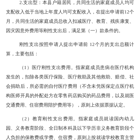
2.
支出型：本县户籍居民，共同生活的家庭成员人均可
支配收入低于当地上年度人均可支配收入，在提出申请前
12
个
月，共同生活的家庭成员总收入扣减医疗、教育、残疾康复、
因灾因意外费用等刚性支出后，满足第（一）款条件的。
刚性支出按照申请人提出申请前
12
个月的支出总额计
算，主要包括：
（
1
）
医疗刚性支出费用。指家庭成员患病在医疗机构
发生的，扣除各类医疗保险、医疗救助及其他救助、赔偿、社
会捐助后，所必需的自
付
医疗费用（不含未凭医保定点医疗机
构医师开具的外配处方在零售药店购买的药品费用，以及就医
交通费用、住宿费用陪护费用等），原则上依据票据认定。
（
2
）
教育刚性支出费用。指家庭成员就读国内幼儿
园、义务教育阶段、全日制本科及以下学历非义务教育阶段个
人负担的保教费或学费、住宿费，原则上按就读学校教育主管