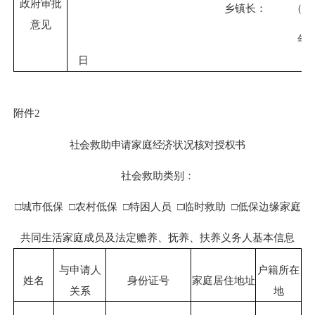
政府审批
乡镇长：
（
盖
意见
年
日
附件
2
社会救助申请家庭经济状况核对授权书
社会救助类别
：
□城市低保
□农村低保
□特困人员
□临时救助 □低保边缘
家庭
共同生活家庭成员及法定赡养、抚养、扶养义务人基本信息
与申请人
户籍所在
姓名
身份证号
家庭居住地址
关系
地