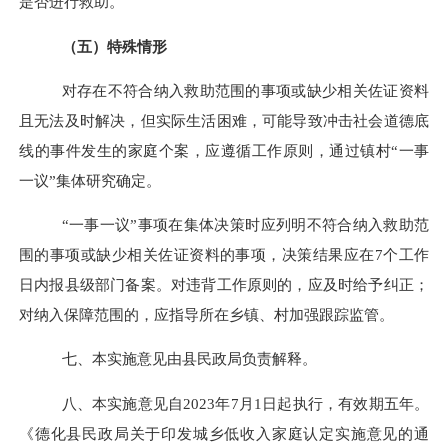
是否进行救助。
（五）特殊情形
对存在不符合纳入救助范围的事项或缺少相关佐证资料
且无法及时解决，但实际生活困难，可能导致冲击社会道德底
线的事件发生的家庭个案，应遵循工作原则，通过镇村
“一事
一议”集体研究确定。
“一事一议”事项在集体决策时应列明不符合纳入救助范
围的事项或缺少相关佐证资料的事项，决策结果应在
7
个工作
日内报县级部门备案。对违背工作原则的，应及时给予纠正；
对纳入保障范围的，应指导所在
乡
镇、村加强跟踪监管。
七
、本实施意见由县民政局负责解释。
八、
本实施意见自
2023
年
7
月
1
日起
执行
，有效期五年
。
《
德化县民政局关于印发城乡低收入家庭认定实施意见的通