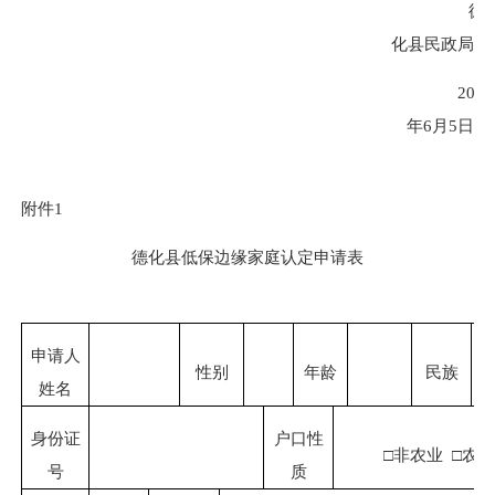
德
化县民政局
2023
年
6
月
5
日
附件
1
德化县低保边缘家庭认定申请表
申请人
性别
年龄
民族
姓名
身份证
户口性
□非农业
□农业
号
质