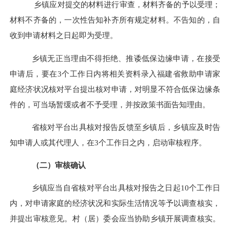
乡镇
应对提交的材料进行审查
，
材料齐备的予以受理
；
材料不齐备的
，
一次性告知补齐所有规定材料
。
不告知的，自
收到申请材料之日起即为受理。
乡镇无正当理由不得拒绝、推诿低保边缘申请，在接受
申请后，要在
3
个工作日内将相关资料录入福建省救助申请家
庭经济状况核对平台提出核对申请，对明显不符合低保边缘条
件的，可当场暂缓或者不予受理，并按政策书面告知理由。
省核对平台出具
核对报告反馈至乡镇
后，
乡镇应及时告
知申请人或其代理人，在
3
个工作日之内，启动审核程序。
（二）审核确认
乡镇
应当自
省核对平台出具核对报告
之日起
10
个工作日
内
，
对申请家庭的经济状况和实际生活情况等予以调查核实
，
并提出审核意见
。
村
（
居
）
委会应当协助
乡镇
开展调查核实
。