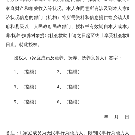
家庭财产和相关收入等状况。本人亦同意所有
涉及到
本人家庭
济状况信息的部门（机构）将所需资料和信息提供给乡镇人民
府和县级以上人民政府民政部门。授权书有效期自本人或本人
养
/
抚养
/
扶养
对象提出社会救助申请之日起至终止享受社会救助
日止。特此授权。
授权人（家庭成员及赡养
、抚养、抚养
义务人）签字：
1
、（指模）
2
、（指模）
3
、（指模）
4
、（指模）
5
、（指模）
6
、（指模）
年
月
日
备注：
1.
家庭成员为无民事行为能力人、限制民事行为能力人