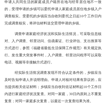
申请人共同生活的家庭成员户籍所在地与经常居住地不一致
的
，
受理申请的
乡镇
可以委托申请人家庭成员居住地
乡镇
入户
调查核实
。
受委托的
乡镇
应当自收到委托之日起
10
个工作日内
完成调查核实
，
将评估材料送交受理申请的
乡镇。
调查申请家庭经济状况和实际生活情况
，
可采取信息核
对
、
入户调查
、
邻里访问
、
信函索证
、
行业评估
、
支出推算等
方式进行
，
参照
《福建省最低生活保障工作规范》
有关规定执
行
。
发生重大突发事件时
，
入户调查
、
邻里访问程序可以采取
电话
、
视频等非接触方式进行
。
经实际生活情况调查发现不符合认定条件的，
乡镇应当
及时告知申请人并说明理由
。
申请人对核对结果有异议的
，
应
当提供相关佐证材料
；
乡镇应当自收到佐证材料起
10
个工作日
内进行家庭经济状况复查
。
对同一家庭
，
30
日内原则上不重复
复查
；
对同一家庭多次复查
，
以最近一次复查结果为准
。