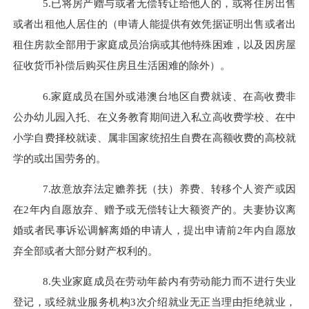
5.
已将房产赠与或者无偿转让给他人的，或将住房出售
或者出租他人居住的（申请人能提供有效凭据证明出售或者出
租住房款全部用于家庭成员治病或其他特殊困难，以及因房屋
征收货币补偿后购买住房且生活困难的除外）。
6.
家庭成员在国外或港澳台地区自费就读、在高收费非
公办幼儿园入托、在义务教育期间进入私立高收费学校、在中
小学自费择校就读、属非国家统招生自费在高额收费的高校就
学的或出国劳务的。
7.
故意放弃法定赡养抚（扶）养费、转移个人资产或因
在
2
年内自愿放弃、赠予或无偿转让大额资产的。夫妻协议离
婚或者民事
诉讼
调解离婚的申请人，
提出申请
前
2
年内自愿放
弃全部或者大部分财产权利的。
8.
失业家庭成员在劳动年龄内有劳动能力而
不进
行失业
登记，或经就业服务机构
3
次介绍就业无正当理由拒绝就业，