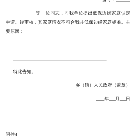
等
位同志，向我单位提出
低保边缘家庭
认定
申请。经审核，其家庭情况不符合我县
低保边缘家庭
标准。主
要原因：
特此告知。
乡（镇）人民政府
（盖章）
年
月
日
附件
4