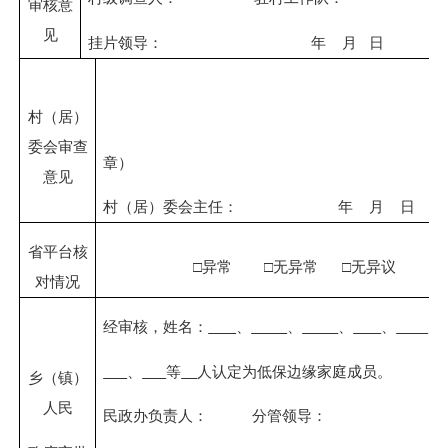
审核意
见
挂片领导：
年
月
日
村（居）
委会审查
章）
意见
村（居）委会主任：
年
月
日
省平台核
□异常
□无异常
□无异议
对情况
经审核，姓名：
、
、
、
、
、
、
等
人认定为低保边缘家庭成员。
乡（镇）
人民
民政办负责人：
分管领导：