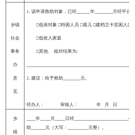
1.
该申请救助对象，已经
年
月经平台
乡镇
□低保对象
□特困人员
□孤儿
□建档立卡贫困人口
社会
□低收入家庭
事务
□其他
.
核对结果为
:
办
意
2.
建议：给予救助
元。
见
经办人：
审核人：
年
月
日
乡
年
月
日经
会
助
元（大写：
元整）。
镇