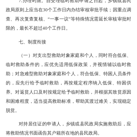
7.
办理时限。自受理临时救助申请之日起，乡镇或县民
政局原则上应当在
30
个工作日内办结审核审批手续；因重点调
查、再次复查复核、
“一事一议”等特殊情况需延长审核审批时
限的，最长不超过
40
个工作日。
七、制度衔接
（一）对支出型救助对象家庭和个人，同时符合低保、
临时救助条件的，应优先适用低保政策，并视情辅以临时救
助；对急难型救助对象家庭和个人，符合低保、特困人员条件
的，应先行给予临时救助，再按规定程序纳入低保、特困供
养。对返贫人口及时按规定给予临时救助，并根据其致贫原因
和困难程度，适当提高救助标准，帮助其渡过难关，实现稳定
脱贫。
对持居住证的申请人，乡镇或县民政局实施救助后，应
将救助情况书面函告其户籍所在地的县民政局。