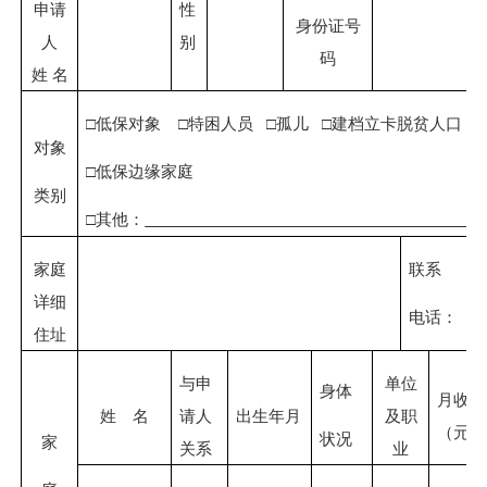
申请
性
身份证号
人
别
码
姓
名
□低保对象
□特困人员
□孤儿
□建档立卡脱贫人口
对象
□低保边缘家庭
类别
□其他：
家庭
联系
详细
电话：
住址
与申
单位
身体
月收入
姓 名
请人
出生年月
及职
（元）
状况
家
关系
业