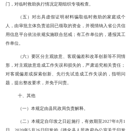
门，对临时救助执行情况定期组织专项检查。
（五）对出具虚假证明材料骗取临时救助的家庭或个
人，由审批主体负责追回已领取的资金，并视情纳入省公共信
用信息平台依法依规实施联合惩戒；有工作单位的，通报其工
作单位。
（六）要区分主观故意、客观偏差和改革创新等不同情
形，对主观故意造成工作失误和损失的，严肃追究相关责任；
对客观偏差或探索创新、先行先试造成工作失误的，指明问
题，提出整改要求，并免于问责。
十、其他
（一）
本规定由县民政局负责解释。
（二）
本规定自印发之日起施行，有效期至
2027
年
8
月
1
日。
2020
年
5
月
26
日印发的《德化县人民政府办公室关于印发