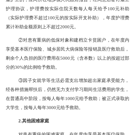
护理协议，护理费按实际住院天数每人每天给予
100
元补助
（实际护理费不超过
100
元的按实际开支补助），年度护理费
累计补助金额原则上不超过
2000
元。
②对患有重病的低保对象和建档立卡贫困户，在年度内
享受基本医疗保险、城乡居民大病保险等报销及医疗救助后，
剩余个人负担的医疗费用在
5000
元（含本数）以上的按超过部
分的
30%
的比例给予救助。
③因子女就学等生活必需支出增加超出家庭承受能力，
经各种措施帮扶后，仍然无力支付学习期间生活费用的学生，
在普通高中阶段，按每人每年
1000
元给予救助；被正式录取的
大学生，按每人每年
3000
元给予救助。
2.
其他困难家庭
对患有重病的困难家庭，在年度内享受基本医疗保险、