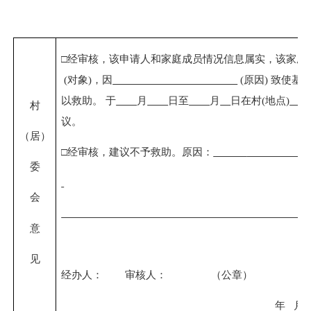
□经审核，该申请人和家庭成员情况信息属实，该家庭
(
对象
)
，因
(
原因
)
致使基
以救助。
于
月
日至
月
日在村
(
地点
)
村
议。
（居）
□经审核，建议不予救助。原因：
委
会
意
见
经办人：
审核人：
（公章）
年
月