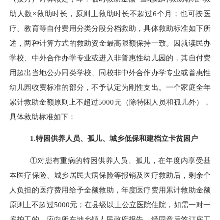
助人数×救助时长，原则上救助时长不超过
6
个月；也可按医
疗、教育等自付费用分类分段分档救助，具体救助标准如下所
述，两种计算方式的救助资金最高限额保持一致。因就读民办
学校、中外合作办学专业或进入非普惠性幼儿园的，其自付费
用超出当地公办同类学校、同校非中外合作办学专业或普惠性
幼儿园收费标准的部分，不予认定为刚性支出。
一个家庭全年
累计救助金额原则上不超过
5000
元（除特困人员和孤儿外），
具体救助标准如下：
1.
特困供养人员、孤儿、城乡低保和建档立卡贫困户
①对患有重病的特困供养人员、孤儿，在年度内享受基
本医疗保险、城乡居民大病保险等报销及医疗救助后，剩余个
人负担的医疗费用给予全额救助，年度医疗费用累计救助金额
原则上不超过
5000
元；在县级以上公立医院住院，如需一对一
雇护工的，应向所在地乡镇人民政府报告，经同意后签订雇工