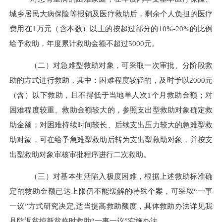
城乡居民大病保险等报销及医疗救助后，剩余个人负担的医疗
费用在
1
万元（含本数）以上
的
按超过部分的
10%-20%
的比例
给予救助
，年度累计救助金额不超过
5000
元。
（二）
对急难型救助对象，可采取一次审批、分阶段救
助的方式进行救助，其中：困难程度较轻的，及时予以
2000
元
（含）以下救助，且不得低于当地单人次
1
个月救助金额；对
困难程度较重、救助金额较大的，参照支出型救助对象确定救
助金额；对困难持续时间较长、后续支出压力较大的急难型救
助对象，可在给予急难型救助后转为支出型救助对象，并按支
出型救助对象审核审批程序进行二次救助。
（三）
对基本生活陷入极度困难，根据上述救助标准确
定的救助金额已达上限仍不能缓解的特殊个案，可采取
“一事
一议”方式研究决定
,
适当提高救助额度，具体救助办法详见我
县防返贫控新贫临时救助
“一事一议”实施办法。