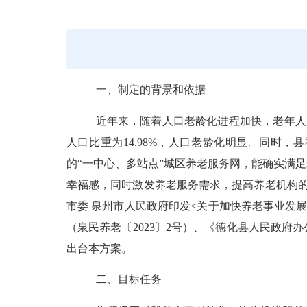
一、
制定的背景和依据
近年来，随着人口老龄化进程加快，老年人
人口比重为
14.98%
，
人口老龄化明显。
同时，县
的
“
一中心、多站点
”
城区养老服务网
，能确实
满足
幸福感
，同时激发
养老服务需求
，提高养老机构
市委 泉州市人民政府印发
<
关于加快养老事业发
（泉民养老〔
2023
〕
2
号）、
《
德化县人民政府办
出台本方案。
二、目标任务