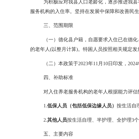
为积极应对我县人口老龄化，逐步推进我县
服务机构的入住率。坚持在发展中保障和改善民
三、范围期限
（一）德化县户籍，自愿要求入住已在德化
的老年人
(
以整月计算
)
。特困人员按照相关规定发
（二）本政策于
2023
年
11
月
10
日印发，
2024
四、
补助标准
对入住养老服务机构的老年人
根据能力评估
1.
低保人员（包括低保边缘人员）
按
生活
自
2.
其他人员
按
生活
自理
、
半护理
、
全护理
3
个
五
、
主要内容