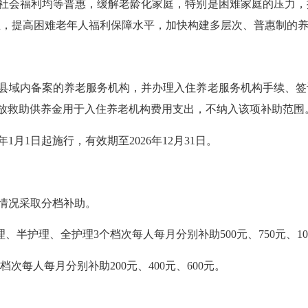
社会福利均等普惠，缓解老龄化家庭，特别是困难家庭的压力，
生，提高困难老年人福利保障水平，加快构建多层次、普惠制的
县域内备案的养老服务机构，并办理入住养老服务机构手续、签
放救助供养金用于入住养老机构费用支出，不纳入该项补助范围
年
1
月
1
日起施行，有效期至
2026
年
12
月
31
日。
情况
采取分档补助
。
理
、
半护理
、
全护理
3
个档次
每人每月
分别
补助
500
元
、
750
元
、
10
档次
每人每月
分别
补助
200
元
、
400
元
、
600
元。