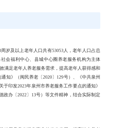
0
周岁及以上老年人口共有
53053
人，老年人口占总
县社会福利中心、县城中心
圈
养老服务机构为主体
效满足老年人养老服务需求，提高老年人获得感和
的通知》（闽民养老〔
2020
〕
129
号）、《中共泉州
关于印发
2023
年泉州市养老服务工作要点的通知》
德政办
〔
20
22
〕
13
号）等文件精神
，结合实际制定