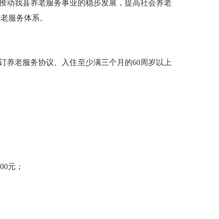
推动我县养老服务事业的稳步发展，提高社会养老
养老服务体系。
订养老服务协议、入住至少满三个月的
60
周岁以上
。
00
元
；