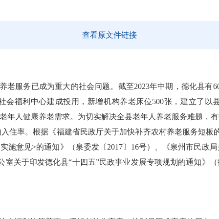
查看原文件链接
养老服务已成为重大的社会问题。截至
202
3
年
中期，德化县有
6
社会福利中心建成投用，新增机构养老床位
500
张，
建立
了
以
老年人健康养老需求。
为切实解决全县老年人养老服务难题，有
的入住率。
根据
《福建省民政厅关于加快补齐农村养老服务短板
展实施意见
>
的通知》（泉委发〔
2017
〕
16
号）
、
《泉州市民政局
公室关于印发德化县
“
十四五
”
民政事业发展专项规划的通知》
（