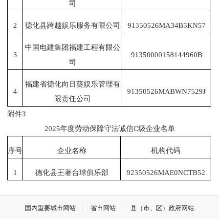
司
2
德化县跨越娱乐服务有限公司
91350526MA34B5KN57
中国电建集团福建工程有限公
3
91350000158144960B
司
福建省德化向日葵娱乐管理有
4
91350526MABWN7529J
限责任公司
附件3
2025年度劳动保障守法诚信C级企业名单
序号
企业名称
机构代码
1
德化县王著台球俱乐部
92350526MAE0NCTB52
国内重要城市网站
省市网站
县（市、区）政府网站