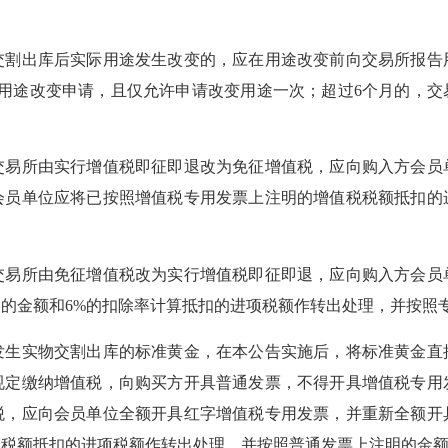
出库后实际用途发生改变的，应在用途改变前向交易所报告
出用途改变申请，且仅允许申请改变用途一次；超过6个月的，交
所由实行增值税即征即退改为免征增值税，应向购入方会员
会员单位应将已按照增值税专用发票上注明的增值税税额抵扣的
所由免征增值税改为实行增值税即征即退，应向购入方会员
的金额和6%的扣除率计算抵扣的进项税额作转出处理，并按照
实物交割出库的标准黄金，在本公告实施后，将标准黄金直
规定缴纳增值税，向购买方开具普通发票，不得开具增值税专用
税，应向会员单位全额开具红字增值税专用发票，并重新全额开
税额抵扣的进项税额作转出处理，并按照普通发票上注明的金额