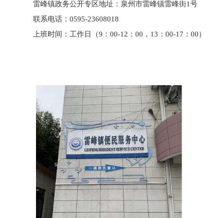
雷峰镇
政务公开专区地址：
泉州
市
雷峰镇雷峰
街
1
号
联系电话：
059
5
-
23608018
上班时间：工作日（
9
：
00-12：00，1
3
：
0
0-17：
00
）