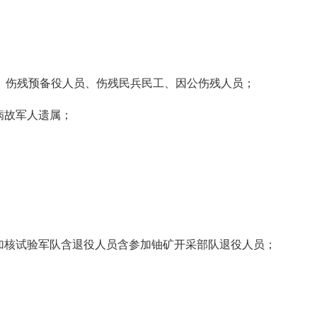
察、伤残预备役人员、伤残民兵民工、因公伤残人员；
病故军人遗属；
参加核试验军队含退役人员含参加铀矿开采部队退役人员；