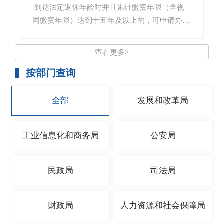
[查看详情]
在转入地必须已建立企业职工基本养老保险关
民养老保险，享受相应的养老保险待遇。参保人
到达法定退休年龄时并且累计缴费年限（含视
系。
如不愿意延长缴费至满十五年且未转入城乡居民
同缴费年限）达到十五年及以上的，可申请办理
参保人员还可通过国家社会保险公共服务平
养老保险的，个人可以书面申请终止职工基本养
正常退休手续，按月领取养老金。目前正常退休
台或“掌上12333”手机APP，及时跟踪办理进度
老保险关系，将养老保险个人账户储存额一次性
的法定退休年龄为男职工年满60周岁，女工人年
查看更多>
和查询办理结果。
支付给本人。
满50周岁，女干部年满55周岁。女职工的退休年
[查看详情]
[查看详情]
按部门查询
龄按其退休前的岗位确定，其中，女干部退休前
在工人岗位上连续工作满5年的，按年满50周岁
退休；女工人退休前在管理岗位上连续工作满5
全部
发展和改革局
年的，按年满55周岁退休。城镇个体工商户、城
镇灵活就业人员以及农民合同制职工中的女性参
工业信息化和商务局
公安局
保人员，按年满55周岁退休。
[查看详情]
民政局
司法局
财政局
人力资源和社会保障局