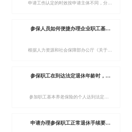
【福建省流动人员人事档案公共服务平台】（网
看详情]
申请工伤认定的时效按申请主体不同，分为
址：www.fjrsda.com）。
以下两种情况：
咨询电话：0595-23521168
⑴申请主体是用人单位的：职工发生事故伤
[查看详情]
害或者按照职业病防治法规定被诊断、鉴定为职
参保人员如何便捷办理企业职工基本养老保险关系跨省转移接续业务？
业病，所在单位应当自事故伤害发生之日或者被
诊断、鉴定为职业病之日起30日内，向统筹地区
社会保险行政部门提出工伤认定申请。遇有特殊
根据人力资源和社会保障部办公厅《关于进
情况，经报社会保险行政部门同意，申请时限可
一步做好养老保险关系转移接续经办服务工作的
以适当延长。用人单位未在规定的时限内提交工
通知》（人社厅函〔2019〕185号）精神，自
伤认定申请，在此期间发生符合本条例规定的工
2020年7月1日起，参保人员办理企业职工基本养
参保职工在到达法定退休年龄时，因缴费年限不满15年不满足基本养老保险待遇领取条件的，该怎么办？
伤待遇等有关费用由该用人单位负担。
老保险关系跨省转移，无需回原参保地开具《参
⑵申请主体是工伤职工或其近亲属、工会组
保缴费凭证》，只需登录国家社会保险公共服务
织的：用人单位未按前款规定提出工伤认定申请
平台门户网站（http://si.12333.gov.cn）或“掌上
参加职工基本养老保险的个人达到法定退
的，工伤职工或者其近亲属、工会组织在事故伤
12333”手机APP，即可提出网上转移申请，后续
休年龄时，累计缴费不足十五年的，可以延长缴
害发生之日或者被诊断、鉴定为职业病之日起1
由双方社保经办机构进行对接，办结转移接续手
费至满十五年（其中，社会保险法实施前参保、
年内，可以直接向用人单位所在地统筹地区社会
续。参保人员在发起转移接续申请时应注意以下
延长缴费五年后仍不足十五年的，可以一次性缴
申请办理参保职工正常退休手续要符合哪些条件？
保险行政部门提出工伤认定申请。
两点：一是在原参保地必须已是停保状态；二是
费至满十五年）或者申请转入户籍所在地城乡居