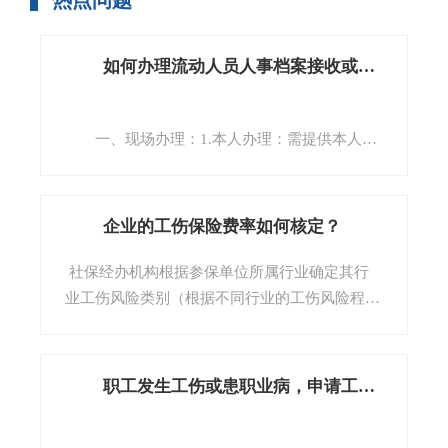
热点问题
如何办理流动人员人事档案接收或转递？
一、现场办理：1.本人办理：需提供本人居
民身份证（原件及复印件）。2.委托他人代办：
需提供流动人员本人居民身份证复印件，受托人
本人居民身份证或社保卡等有效身份证件复印件
企业的工伤保险费率如何核定？
（原件出示核对）及本人授权委托书。授权委托
书应由委托人全文手写，内容含委托事由、委托
社保经办机构根据参保单位所属行业确定其行
人及受托人信息、联系方式等内容，并有委托人
业工伤风险类别（根据不同行业的工伤风险程
和受托人双方的签字及手印。
度，由低到高，行业工伤风险类别分为一类至八
二、线上办理：1.微信小程序-【福建省流动
类），不同工伤风险类别的行业执行不同的工伤
人员档案公共服务平台】；2.闽政通APP-【流动
保险行业基准费率。一类至八类行业的基准费率
职工发生工伤或患职业病，申请工伤认定的时效有何限定？
人员档案服务】；3.微信公众号-【福建省流动人
分别为用人单位职工工资总额的0.2%、0.4%、
员人事档案公共服务】——服务大厅；4.网页-
0.7%、0.9%、1.1%、1.3%、1.6%、1.9%。
[查