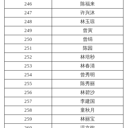
246
陈福来
247
许兴沐
248
林玉琼
249
曾寅
250
曾绢
251
陈园
252
林培秒
253
林春清
254
曾秀明
255
陈秀丽
256
林碧沙
257
李建国
258
童秋月
259
林丽宝
260
温文饮