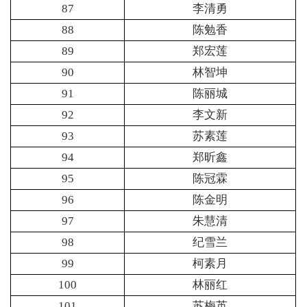
87
李清勇
88
陈勉香
89
郑宏莲
90
林智坤
91
陈丽城
92
李文新
93
苏素莲
94
郑昕鑫
95
陈冠霖
96
陈金明
97
朱慧清
98
纪雪兰
99
柯素月
100
林丽红
101
苏梅英