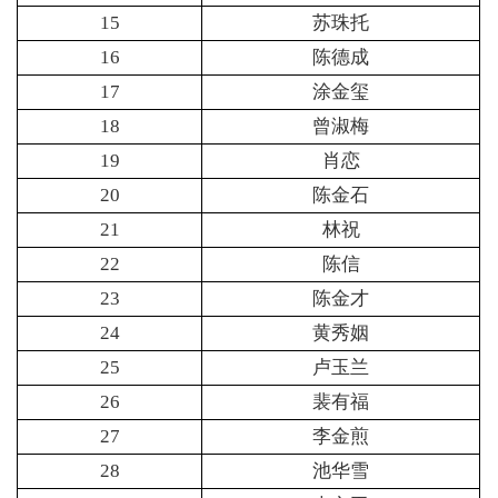
15
苏珠托
16
陈德成
17
涂金玺
18
曾淑梅
19
肖恋
20
陈金石
21
林祝
22
陈信
23
陈金才
24
黄秀姻
25
卢玉兰
26
裴有福
27
李金煎
28
池华雪