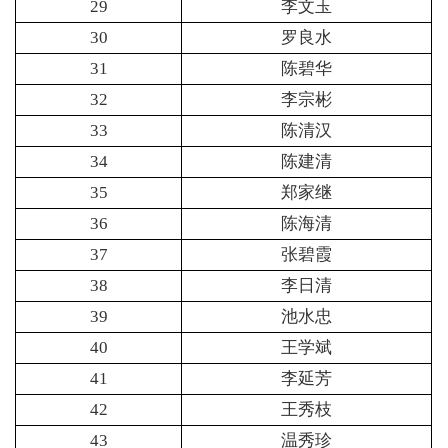
29
李文玉
30
罗良水
31
陈碧华
32
李宗彬
33
陈清汉
34
陈建清
35
郑家继
36
陈海清
37
张碧霞
38
李日清
39
池水忠
40
王学斌
41
李延芳
42
王秀枝
43
温秀珍