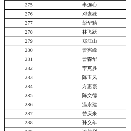
275
李连心
276
邓素妹
277
彭华精
278
林飞跃
279
郑江山
280
曾宪峰
281
曾森华
282
李克胜
283
陈玉凤
284
方惠霞
285
陈文德
286
温永建
287
曾庆来
288
孙义年