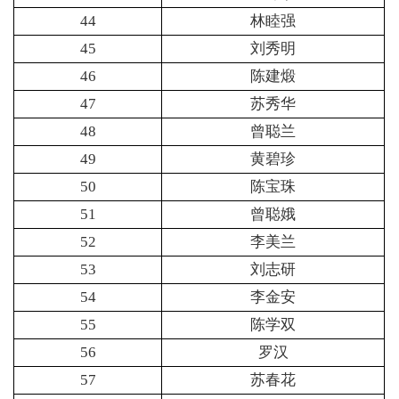
44
林睦强
45
刘秀明
46
陈建煅
47
苏秀华
48
曾聪兰
49
黄碧珍
50
陈宝珠
51
曾聪娥
52
李美兰
53
刘志研
54
李金安
55
陈学双
56
罗汉
57
苏春花