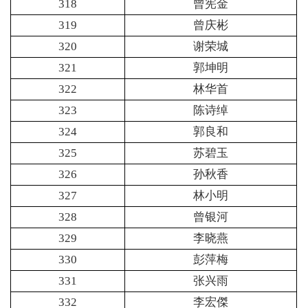
318
曾宪金
319
曾庆彬
320
谢荣城
321
郭坤明
322
林华首
323
陈诗绰
324
郭良和
325
苏碧玉
326
孙秋香
327
林小明
328
曾银河
329
李晓燕
330
彭萍梅
331
张兴雨
332
李宏傑