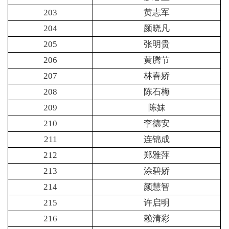
203
黄志军
204
颜晓凡
205
张明贵
206
黄腾节
207
林春娇
208
陈石梅
209
陈妹
210
李德安
211
连锦成
212
郑雅萍
213
涂碧娇
214
颜慧智
215
许启明
216
赖清彩