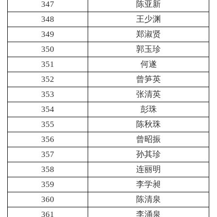
347
陈亚新
348
王少渊
349
郑淑贤
350
郭玉珍
351
何遂
352
曾笋英
353
张清英
354
彭珠
355
陈秋珠
356
曾昭振
357
孙其珍
358
连丽明
359
李学昶
360
陈清泉
361
李涌泉