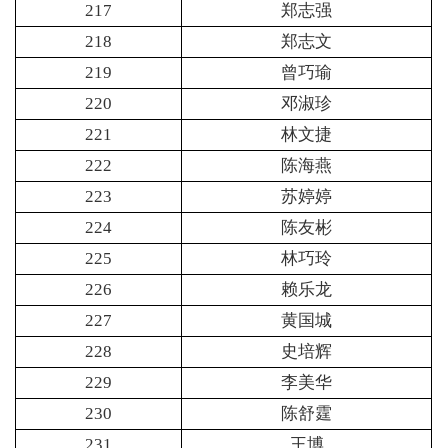
217
郑志强
218
郑志文
219
曾巧瑜
220
邓淑珍
221
林文捷
222
陈海燕
223
苏婷婷
224
陈友彬
225
林巧玲
226
赖乐龙
227
黄国城
228
史培辉
229
李美华
230
陈舒霆
231
王博