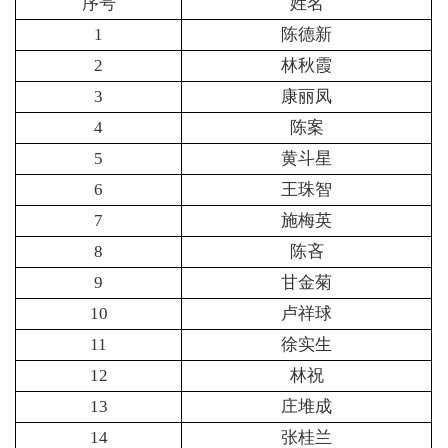
序号
姓名
1
陈德新
2
林秋霞
3
康丽凤
4
陈案
5
黄斗星
6
王珠智
7
施梅英
8
陈吝
9
甘金菊
10
卢祥球
11
徐实生
12
林祝
13
庄堆成
14
张桂兰