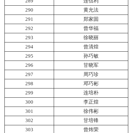
289
连信利
290
黄允法
291
郑家固
292
曾华福
293
徐晓丽
294
曾清煌
295
孙巧敏
296
甘晓军
297
周巧珍
298
邓巧彬
299
连培朴
300
李正煌
301
徐伟彬
302
甘培锋
303
曾炜荣