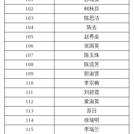
102
柯秋芬
103
陈思洁
104
陈去
105
赵秀金
106
张国英
107
陈玉珠
108
陈流芳
109
郭淑贤
110
李宗枫
111
刘碧霞
112
黄淑英
113
苏日
114
徐瑞明
115
李瑞兰