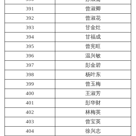
391
曾淑卿
392
曾淑花
393
甘金灶
394
甘福成
395
曾宪旺
396
温兴敏
397
彭金碧
398
杨叶东
399
曾玉梅
400
王淑芳
401
彭华财
402
林梅英
403
曾宝英
404
徐兴志