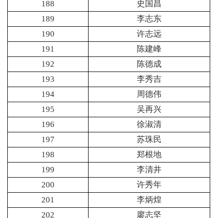
188
史国昌
189
李志东
190
许志远
191
陈建峰
192
陈德成
193
李秀吉
194
周德伟
195
吴再兴
196
徐淑清
197
苏珠民
198
郑根地
199
李清井
200
许秀年
201
李炳煌
202
廖志坚