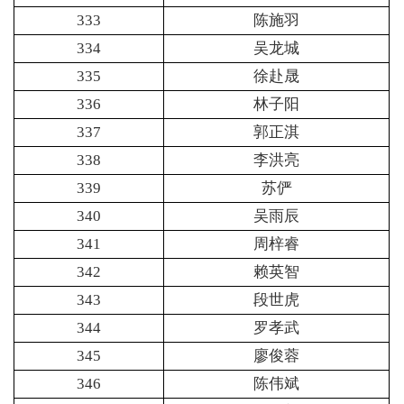
333
陈施羽
334
吴龙城
335
徐赴晟
336
林子阳
337
郭正淇
338
李洪亮
339
苏俨
340
吴雨辰
341
周梓睿
342
赖英智
343
段世虎
344
罗孝武
345
廖俊蓉
346
陈伟斌