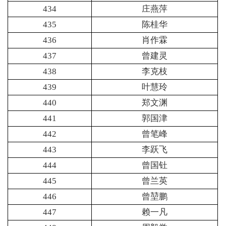
434
庄燕萍
435
陈桂华
436
肖作霖
437
曾建灵
438
李克枝
439
叶慧玲
440
郑文渊
441
郭国津
442
曾笔峰
443
李跃飞
444
曾国钍
445
曾兰英
446
曾堃鹏
447
赖一凡