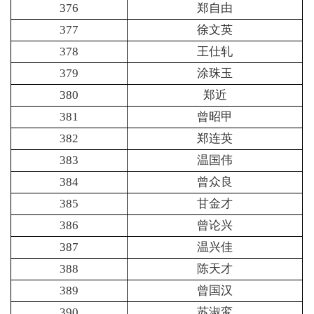
376
郑自由
377
徐文英
378
王仕轧
379
涂珠玉
380
郑近
381
曾昭甲
382
郑连英
383
温国伟
384
曾众良
385
甘金才
386
曾论兴
387
温兴佳
388
陈天才
389
曾国汉
390
苏淑鸾