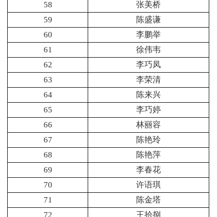
58
张美桥
59
陈盛谦
60
李鹏举
61
徐伟韦
62
李巧凤
63
李荣清
64
陈来兴
65
李巧婷
66
林丽容
67
陈艳玲
68
陈艳萍
69
李春花
70
许语琪
71
陈金塔
72
王拾捌