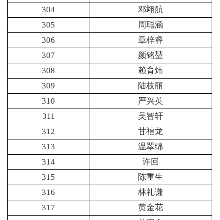
304
邓翊航
305
周聪涵
306
章梓睿
307
颜铭堃
308
赖育炜
309
陆枝丽
310
严兴英
311
吴智轩
312
甘福龙
313
温翠绵
314
许回
315
陈重生
316
林礼谦
317
黄金花