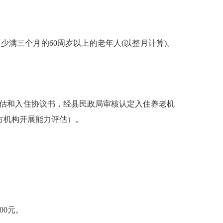
至少满三个月的
60周岁以上的老年人(以整月计算)。
入院评估和入住协议书，经县民政局审核认定入住养老机
方机构开展能力评估）。
00
元。