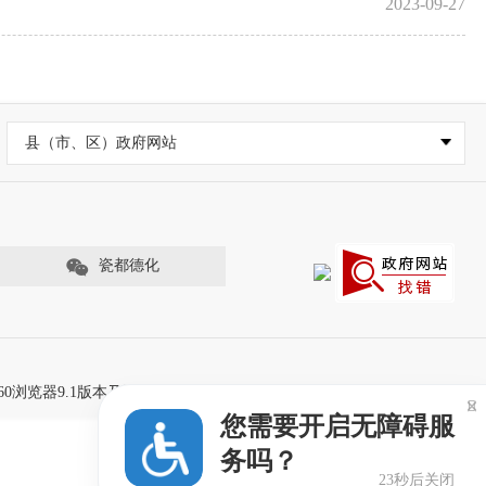
2023-09-27
县（市、区）政府网站
瓷都德化
60浏览器9.1版本及以上，且IE内核9.0及以上。

您需要开启无障碍服
务吗？
23秒后关闭