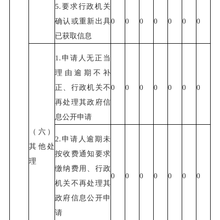
5.要求行政机关
确认或重新出具
0
0
0
0
0
0
0
已获取信息
1.申请人无正当
理由逾期不补
正、行政机关不
0
0
0
0
0
0
0
再处理其政府信
息公开申请
（六）
2.申请人逾期未
其他处
按收费通知要求
理
缴纳费用、行政
0
0
0
0
0
0
0
机关不再处理其
政府信息公开申
请