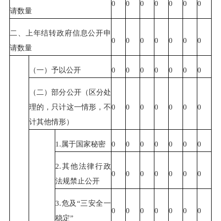
0
0
0
0
0
0
0
请数量
二、上年结转政府信息公开申
0
0
0
0
0
0
0
请数量
（一）予以公开
0
0
0
0
0
0
0
（二）部分公开（区分处
理的，只计这一情形，不
0
0
0
0
0
0
0
计其他情形）
1.属于国家秘密
0
0
0
0
0
0
0
2.其他法律行政
0
0
0
0
0
0
0
法规禁止公开
3.危及“三安全一
0
0
0
0
0
0
0
稳定”