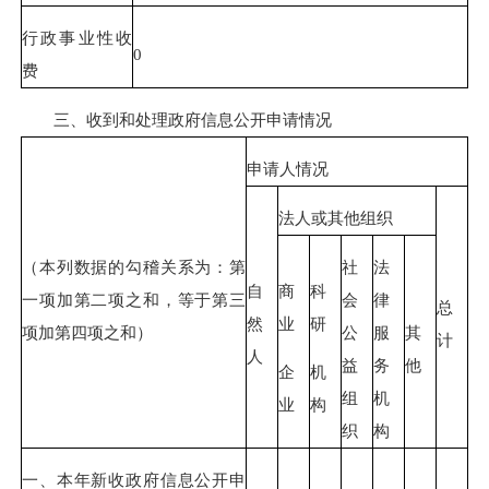
行政事业性收
0
费
三、收到和处理政府信息公开申请情况
申请人情况
法人或其他组织
（本列数据的勾稽关系为：第
社
法
自
商
科
一项加第二项之和，等于第三
会
律
总
然
业
研
项加第四项之和）
公
服
其
计
人
益
务
他
企
机
组
机
业
构
织
构
一、本年新收政府信息公开申