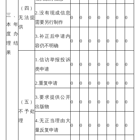
（四）
2.没有现成信息
三、
无法提
0
0
0
0
0
0
0
需要另行制作
本年
供
度办
3.补正后申请内
0
0
0
0
0
0
0
理结
容仍不明确
果
1.信访举报投诉
0
0
0
0
0
0
0
类申请
2.重复申请
0
0
0
0
0
0
0
3.要求提供公开
（五）
0
0
0
0
0
0
0
出版物
不予处
理
4.无正当理由大
0
0
0
0
0
0
0
量反复申请