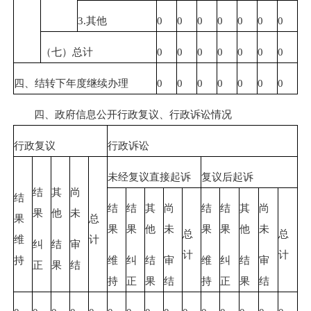
3.其他
0
0
0
0
0
0
0
（七）总计
0
0
0
0
0
0
0
四、结转下年度继续办理
0
0
0
0
0
0
0
四、政府信息公开行政复议、行政诉讼情况
行政复议
行政诉讼
未经复议直接起诉
复议后起诉
结
其
尚
结
结
结
其
尚
结
结
其
尚
果
他
未
果
总
果
果
他
未
果
果
他
未
总
总
维
计
纠
结
审
计
计
维
纠
结
审
维
纠
结
审
持
正
果
结
持
正
果
结
持
正
果
结