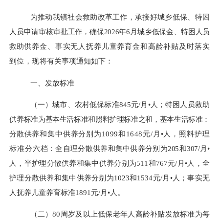
为推动我镇社会救助改革工作，承接好城乡低保、特困
人员
申请审核审批工作，确保
202
6
年
6
月
城乡低保金、特困人员
救
助
供养金、
事实无人抚养儿童
养育金和高龄补贴及时落实
到位，现
将有关事项通知如下：
一、发放标准
（一）
城市、农村低保标准
845
元
/
月•人；特困人员救助
供
养标准为基本生活标准和照料护理标准之和，基本生活标准：
分
散
供养和集中供养分别为
1099
和
1648
元
/
月•人，照料护理
标准分
六档：全自理分散供养和集中供养分别为
205
和
307
/
月•
人，半护理分散供养和集中供养分别为
511
和
767
元
/
月•人，全
护理分散供养和集中供养分别为
1023
和
1534
元
/
月•人；
事实无
人抚养儿童
养育标准
1891
元
/
月•人。
（二）
80
周岁及以上低保老年人高龄补贴发放标准为每