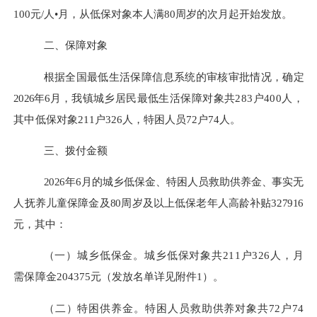
100
元
/
人
•
月，从低保对象本人满
80
周岁的次月起开始发放。
二、保障对象
根据全国最低生活保障信息系统的审核审批情况，确定
202
6
年
6
月
，
我镇城乡居民最低生活保障对象共
283
户
400
人，
其中低
保对象
211
户
326
人，特困人员
72
户
74
人。
三、拨付金额
202
6
年
6
月
的城乡低保金、特困人员救助供养金、
事实无
人
抚养儿童
保障金及
80
周岁及以上低保老年人高龄补贴
327916
元
，其中：
（一）
城乡低保金。城乡低保对象共
211
户
326
人，月
需保
障金
204375
元（发放名单详见附件
1
）。
（二）
特困供养金。特困人员救助供养对象共
72
户
74