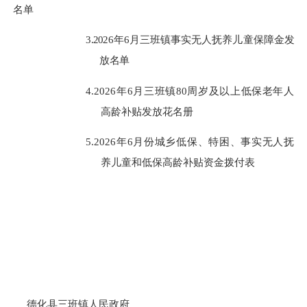
名单
3.20
26
年
6
月
三班镇
事实无人抚养儿童
保障金发
放名
单
4.
202
6
年
6
月
三班镇
80
周岁及以上低保老年人
高龄补
贴发放花名册
5.2026
年
6
月份城乡低保、特困、事实无人抚
养儿童和低保高龄补贴资金拨付表
德化县
三班镇人民政府