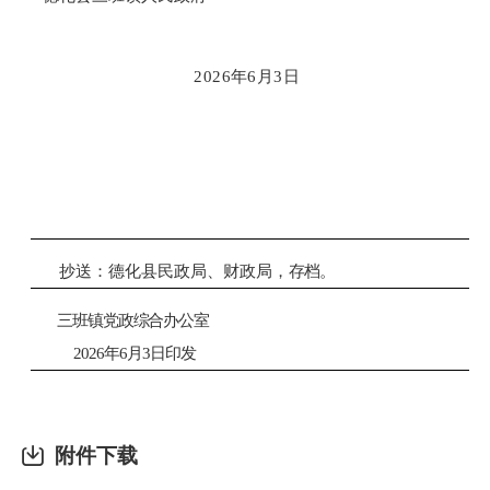
202
6
年
6
月
3
日
抄送：
德化县民政局
、
财政局
，
存档。
三班镇党政
综合办公室
2026
年
6
月
3
日
印
发
附件下载