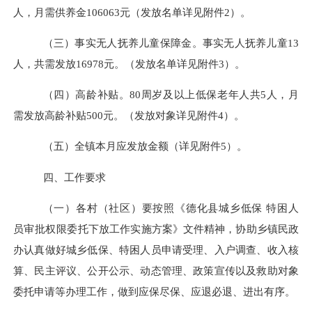
人，月需供养金
106063
元（发放名单详见附件
2
）。
（三）
事实无人抚养儿童
保障金。
事实无人抚养儿童
13
人，
共需发放
16978
元。（发放名单详见附件
3
）。
（四）
高龄补贴。
80
周岁及以上低保老年人共
5
人
，
月
需发放高龄
补贴
500
元。（发放对象详见附件
4
）。
（五）
全镇本月应发放金额（详见附件
5
）。
四、工作要求
（一）
各村
（社区）
要按照《德化县城乡低保
特困人
员审批权限委
托下放工作实施方案》文件精神，协助乡镇民政
办认真做好城乡低保、特困人员申请受理、入户调查、收入核
算、民主评议、公开公示、动态管理、政策宣传以及救助对象
委托申请等办理工作，做到应保尽保、应退必退、进出有序。