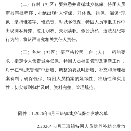
（二）
各村
（社区）
要熟悉并遵循城乡低保、特困人员
审核审批程序，杜绝出现
“人情保、群体保、错保、漏保”现
象，坚持谁签字、谁负责。对城乡低保、特困人员审批工作中
出现徇私舞弊、滥用职权、失职渎职、假公济私、违法乱纪等
行为的，将从严追究相关责任人责任。
（三）
各村
（社区）
要严格按照一户（人）一档的要
求，指定专人负责城乡低保、特困人员档案管理及更新工作，
对于在
“动态管理”中新增、调整的要及时新增、补充和清理档
案资料，确保低保、特困人员档案的延续性、准确性和实用
性，切实做到归档及时、资料完整、管理规范。
附件：
1.20
26
年
6
月
三班镇城乡低保金发放名单
2.202
6
年
6
月
三班镇特困人员供养补助金发放