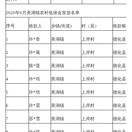
2026年6月美湖镇农村低保金发放名单
序号
收款人
乡镇
(
街道
)
村（居）
收款银行
1
许*章
美湖镇
上岸村
德化县农
2
许*蔼
美湖镇
上岸村
德化县农
3
陈*莲
美湖镇
上岸村
德化县农
4
许*培
美湖镇
上岸村
德化县农
5
许*培
美湖镇
上岸村
德化县农
6
许*震
美湖镇
上岸村
德化县农
7
苏*雪
美湖镇
上岸村
德化县农
8
许*塔
美湖镇
上岸村
德化县农