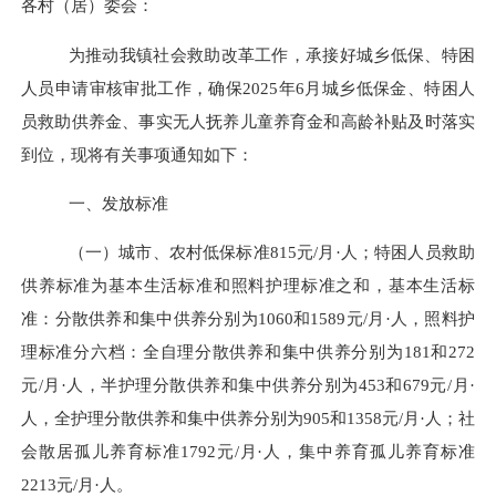
各村（居）委会
：
为推动我镇社会救助改革工作，承接好城乡低保、特困
人员申请审核审批工作，确保
2025
年
6
月
城乡低保金、特困人
员救助供养金、事实无人抚养儿童养育金和高龄补贴及时落实
到位，现将有关事项通知如下：
一、发放标准
（一）城市、农村低保标准
815
元
/
月
·
人；特困人员救助
供养标准为基本生活标准和照料护理标准之和，基本生活标
准：分散供养和集中供养分别为
1060
和
1589
元
/
月
·
人，照料护
理标准分六档：全自理分散供养和集中供养分别为
181
和
272
元
/
月
·
人，半护理分散供养和集中供养分别为
453
和
679
元
/
月
·
人，全护理分散供养和集中供养分别为
905
和
1358
元
/
月
·
人；社
会散居孤儿养育标准
1
792
元
/
月
·
人
，集中养育孤儿养育标准
2213
元
/
月
·
人。