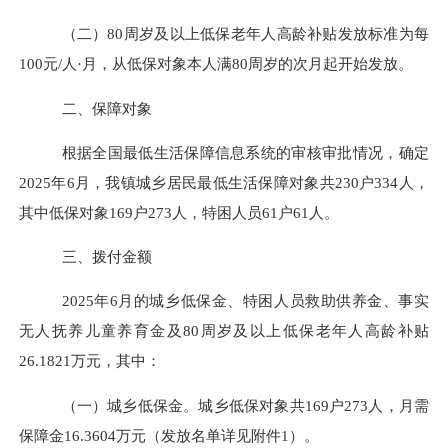
（二）
80
周岁及以上低保老年人高龄补贴发放标准为每
100
元
/
人
·
月，从低保对象本人满
80
周岁的次月起开始发放。
二、保障对象
根据全国最低生活保障信息系统的审核审批情况，确定
2025
年
6
月
，我镇城乡居民最低生活保障对象共
230
户
334
人，
其中低保对象
169
户
273
人，特困人员
61
户
61
人。
三、拨付金额
2025
年
6
月
的城乡低保金、特困人员救助供养金
、
事实
无人抚养儿童养育金及
80
周岁及以上低保老年人高龄补贴
26.1821
万元，其中：
（一）城乡低保金。城乡低保对象共
169
户
273
人，月需
保障金
16.3604
万元（发放名单详见附件
1
）。