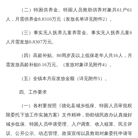
（二）特困供养金。特困人员救助供养对象共
61
户
61
人，月需供养金
8.8310
万元（发放名单详见附件
2
）。
（三）事实无人抚养儿童养育金。事实无人抚养儿童
6
人月需发放
0.8307
万元。
（四）高龄补贴。
80
周岁及以上低保老年人共
16
人，月
需发放高龄补贴
0.
16
万元。（发放对象详见附件
4
）。
（五）全镇本月应发放金额（详见附件
5
）。
四
、
工作要求
（一）各村要按照《德化县城乡低保、特困人员审批权
限委托下放工作实施方案》文件精神，协助镇民政办认真做好
城乡低保、特困人员申请受理、入户调查、收入核算、民主评
议、公开公示、动态管理、政策宣传以及救助对象委托申请等