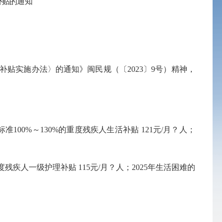
补贴的通知
补贴实施办法
〉的通知》
闽民规
（
〔
2023〕9号
）
精神，
标准
100%
～
130%的重度残疾人生活补贴 1
21
元
/月？人；
度残疾人一级护理补贴
115元/月？人；
2025
年生活困难的