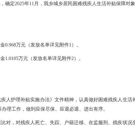
况，确定
2025
年
11月
，我
乡
城乡居民困难残疾人生活补贴保障对
障金
0.
968
万元（发放名单详见附件
1）。
养金
1.0105
万元（发放名单详见附件
2）。
残疾人护理补贴实施办法》文件精神，认真做好困难残疾人生活
等办理工作，做到应保尽保、应退必退、进出有序。
据比对，对残疾人死亡、失踪、户籍迁移、在监服刑、残疾状况