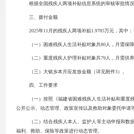
根据全国残疾人两项补贴信息系统的审核审批情
三、拨付金额
2025
年
11月
的残疾人两项补贴
1.9785
万元，其中：
（一）困难残疾人生活补贴对象共
80
人，月需保
（二）重度残疾人护理补贴对象共
79
人，月需供
（三）
大铭
乡本月应发放金额（详见附件
3）。
四、工作要求
（一）按照《福建省困难残疾人生活补贴和重度
公开公示、动态管理、政策宣传以及救助对象委托申请
（二）结合残疾人本人、监护人等主动申报和数
福利、救助、保险等政策进行动态管理。