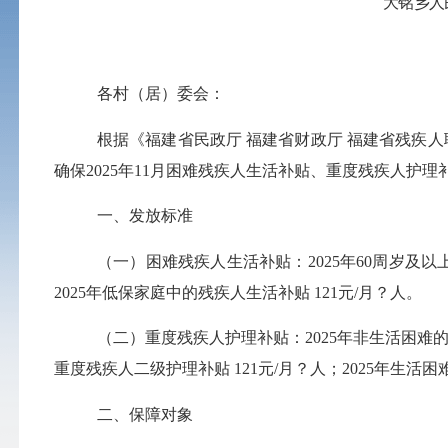
大铭乡
人
各村（居）委会：
根据《福建省民政厅
福建省财政厅
福建省残疾人
确保
2025
年
11月
困难残疾人生活补贴、重度残疾人护理
一、发放标准
（一）困难残疾人生活补贴：
2025
年
60周岁及以
2025
年低保家庭中的残疾人生活补贴
1
21
元
/月？人。
（二）重度残疾人护理
补贴
：
2025
年非生活困难
重度残疾人二级护理
补贴
1
21
元
/月？人；
2025
年生活困
二、保障对象