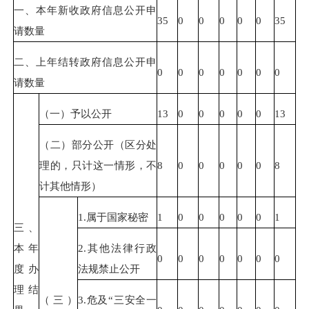
一、本年新收政府信息公开申
35
0
0
0
0
0
35
请数量
二、上年结转政府信息公开申
0
0
0
0
0
0
0
请数量
（一）予以公开
13
0
0
0
0
0
13
（二）部分公开（区分处
理的，只计这一情形，不
8
0
0
0
0
0
8
计其他情形）
1.属于国家秘密
1
0
0
0
0
0
1
三、
本年
2.其他法律行政
0
0
0
0
0
0
0
度办
法规禁止公开
理结
（三）
3.危及“三安全一