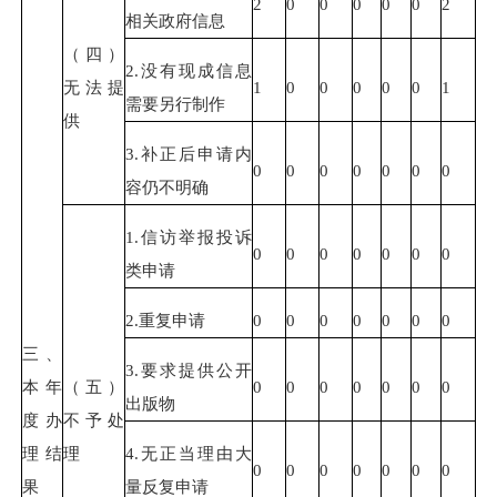
2
0
0
0
0
0
2
相关政府信息
（四）
2.没有现成信息
无法提
1
0
0
0
0
0
1
需要另行制作
供
3.补正后申请内
0
0
0
0
0
0
0
容仍不明确
1.信访举报投诉
0
0
0
0
0
0
0
类申请
2.重复申请
0
0
0
0
0
0
0
三、
3.要求提供公开
本年
（五）
0
0
0
0
0
0
0
出版物
度办
不予处
理结
理
4.无正当理由大
0
0
0
0
0
0
0
果
量反复申请