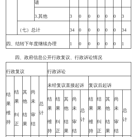
请
3.其他
3
0
0
0
0
0
3
（七）总计
34
0
0
0
0
0
34
四、结转下年度继续办理
1
0
0
0
0
0
1
四、政府信息公开行政复议、行政诉讼情况
行政复议
行政诉讼
未经复议直接起诉
复议后起诉
结
其
尚
结
结
结
其
尚
结
结
其
尚
果
他
未
果
总
果
果
他
未
果
果
他
未
总
总
维
计
纠
结
审
计
计
维
纠
结
审
维
纠
结
审
持
正
果
结
持
正
果
结
持
正
果
结