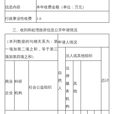
信息内容
本年收费金额（单位：万元）
行政事业性收费
1.6
三、收到和处理政府信息公开申请情况
（本列数据的勾稽关系为：第
申请人情况
一项加第二项之和，等于第三
法人或其他组织
项加第四项之和）
法
自
律
然
总计
商业
科研
服
其
社会公益组织
人
务
他
企业
机构
机
构