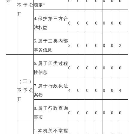
果
0
0
0
0
0
0
0
不予公
稳定”
开
4.保护第三方合
0
0
0
0
0
0
0
法权益
5.属于三类内部
2
0
0
0
0
0
2
事务信息
6.属于四类过程
0
0
0
0
0
0
0
性信息
（三）
7.属于行政执法
不予公
4
0
0
0
0
0
4
案卷
开
8.属于行政查询
0
0
0
0
0
0
0
事项
1.本机关不掌握