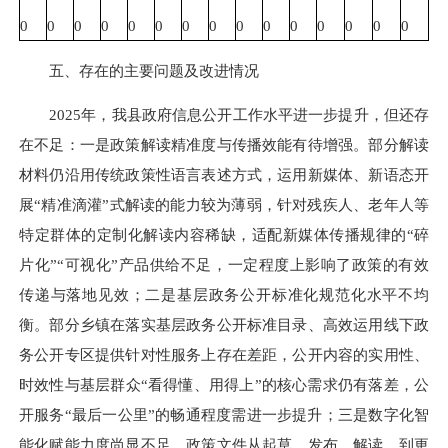
0
0
0
0
0
0
0
0
0
0
0
0
0
0
0
五、存在的主要问题及改进情况
2025年，我县政府信息公开工作水平进一步提升，但还存
在不足：一是政策解读精准度与传播效能有待增强。部分解读
材料仍沿用传统政策性语言表述方式，运用新媒体、新语态开
展“精准滴灌”式解读的能力较为薄弱，针对残疾人、老年人等
特定群体的定制化解读内容稀缺，适配新媒体传播规律的“碎
片化”“可视化”产品供给不足，一定程度上影响了政策的有效
传递与落地见效；二是基层政务公开标准化规范化水平不均
衡。部分乡镇在落实基层政务公开标准目录、高效运用线下政
务公开专区提供针对性服务上存在差距，公开内容的实用性、
时效性与基层群众“看得懂、用得上”的核心需求仍有落差，公
开服务“最后一公里”的畅通程度需进一步提升；三是数字化智
能化赋能力度尚显不足。政策文件从起草、发布、解读，到更