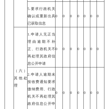
5.要求行政机关
确认或重新出具
0
0
0
0
0
0
0
已获取信息
1.申请人无正当
理由逾期不补
正、行政机关不
0
0
0
0
0
0
0
再处理其政府信
息公开申请
（六）
2.申请人逾期未
其他处
按收费通知要求
理
缴纳费用、行政
0
0
0
0
0
0
0
机关不再处理其
政府信息公开申