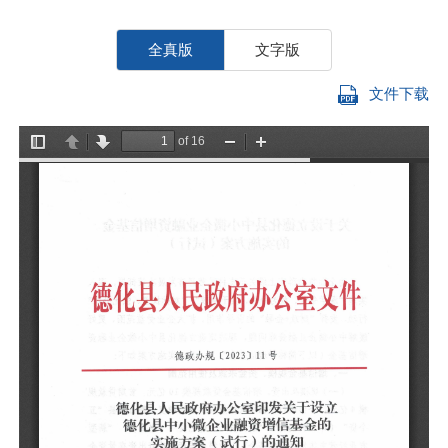
全真版
文字版
文件下载
各
《
（
落
（
关