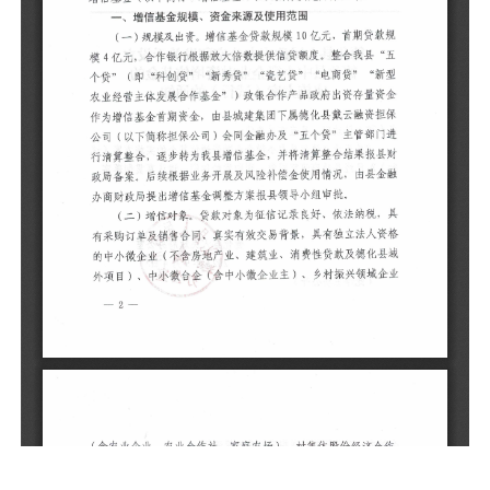
公
行
财
金
（
具
资
化
领
份
且
贷
金
业
计