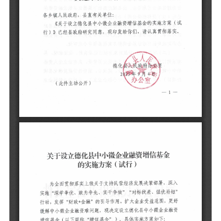
为
入
短
更
业
下
一
（
规
县
经
为