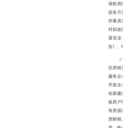
保租房纳
设各方责
存量房屋
对拟改建
屋安全鉴
告》、结
（七）盘
住房租赁
服务企业
开发企业
在新建商
租房户型
有房源运
房财税、
赁、购买