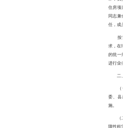
住房项目
同志兼任
任，成员
按实现保
求，在现
的统一规
进行业务
二、工
（一）贯
委、县政
施。
（二）统
障性租赁