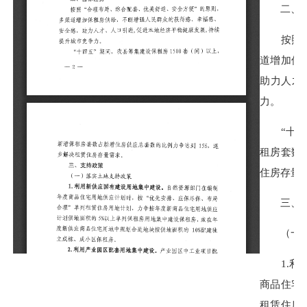
二、目
按照“合
道增加保
助力人才
力。
“十四五
租房套数
住房存量
三、支
（一）
1.利用
商品住宅
租赁住房