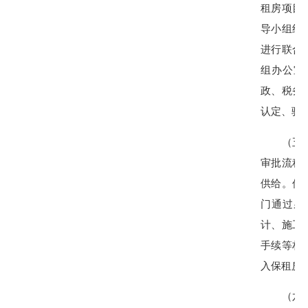
租房项目
导小组组
进行联合
组办公室
政、税务
认定、验
（五）优
审批流程
供给。保
门通过泉
计、施工
手续等材
入保租房
（六）加