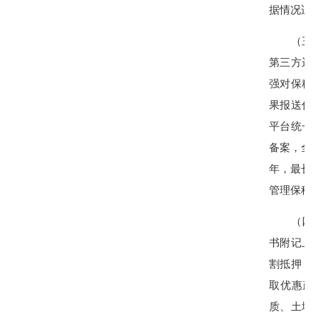
据情况适
（三）规
第三方运
强对保租
果报送住
平台统一
备案，全
年，最长
管理保租
（四）严
书附记上
割抵押，
取优惠政
质、土地