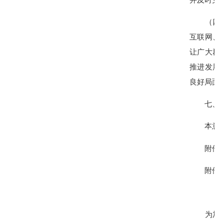
（四）加
互联网、
让广大群
推进发展
良好局面
七、其
本意见自
附件：德
附件
德化
为加强我