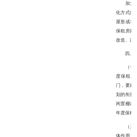
加大对保
化方式向
屋形成非
保租房建
改造、运
四、项
（一）加
度保租房
门，要建
划的衔接
闲置棚改
年度保租
（二）引
体作用，