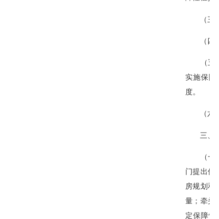
（三）研
（四）研
（五）跟
实施保障
度。
（六）完
三、部
（一）县
门提出保
房规划和
量；牵头
定保障性