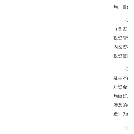
局、自然
（二）县
（备案）
投资管理
内投资补
投资信托基
（三）县
及县本级
对资金分
局做好上
涉及的各
造）为保
（四）县