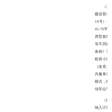
（三）严
建设部关
19号）
45-70
房型套数
等不同群
条例》要
租房小区
（改造）
共服务设施
模式，配
动车位等
（四）实
纳入计划