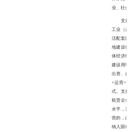
业、社会
支持国有
工业（产
活配套比
地建设保
体经济组
建设用地
出资、金
+运营+金
式。支持
租赁企业
水平，发
营的，由
纳入国有