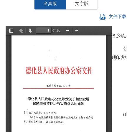
全真版
文字版
文件下载
各乡镇人
《关于加
现印发给
（此件