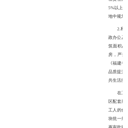
5%以上
地中规划
2.利用
政办公及
筑面积占
房，严禁
《福建省
品质提升
共生活服
在工业（
区配套用
工人的住
块统一规
再审批规