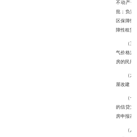
不动产登
批；负责
区保障性
障性租赁
（五）县
气价格监
房的民用
（六）县
屋改建（
（七）县
的信贷支
房申报基础
（八）县