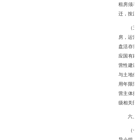
租房须与
迁，按原
（五）健
房，运营
盘活存量
应国有建
营性建设
与土地使
用年限到
营主体提
级相关部
六、保
（一）加
导小组，