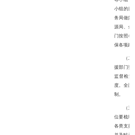
小组的日
务局做好
源局、金
门按照各
保各项政
（二）强
援部门要
监督检查
度。全面
制。
（三）做
位要梳理
各类支持
并及时兑