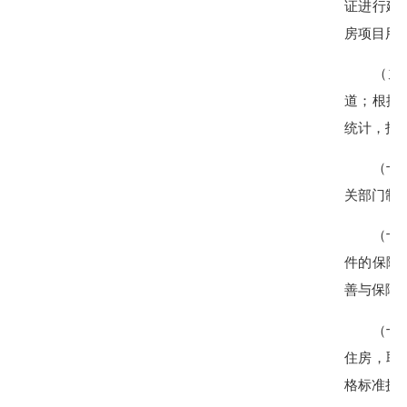
证进行建
房项目用
（九）人
道；根据
统计，指
（十）县
关部门制
（十一）
件的保障
善与保障
（十二）
住房，取
格标准执