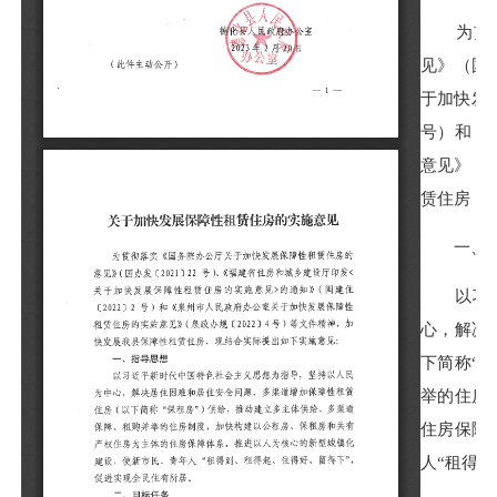
为贯彻落
见》（国办
于加快发
号）和《
意见》（
赁住房，
一、指
以习近平
心，解决
下简称“
举的住房
住房保障
人“租得