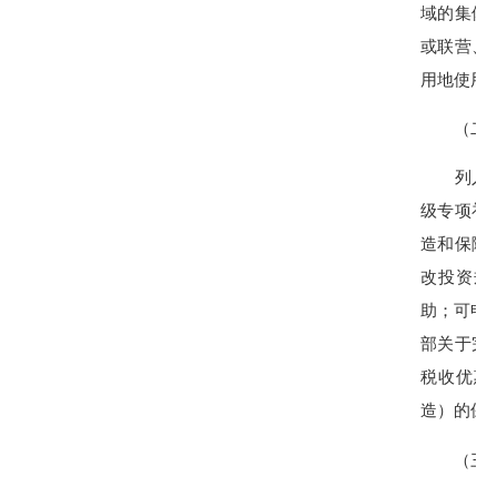
域的集体
或联营、
用地使用
（二）
列入年度
级专项补
造和保障
改投资规
助；可申
部
关于完
税收优惠
造）的保
（三）