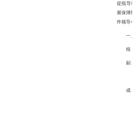
促指导和
展保障性
作领导小
一、人
组 长：
副 组 
罗良全
成 员：
吴荣枢
林玉泉
林合鸿