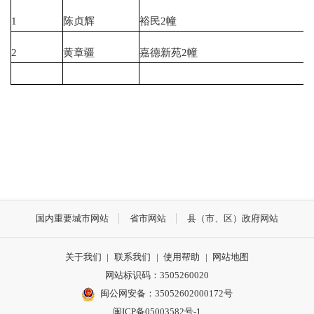
1
陈贞辉
裕民2幢
2
黄章疆
嘉德新苑2幢
国内重要城市网站
省市网站
县（市、区）政府网站
关于我们
|
联系我们
|
使用帮助
|
网站地图
网站标识码：3505260020
闽公网安备：35052602000172号
闽ICP备05003582号-1