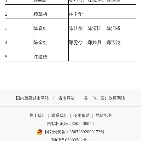
2
赖章祈
林玉华
3
陈春红
陈佳彤、陈清国、陈润权
4
陈金红
郑雯兮、郑婷月、郑宝泷
5
许建德
国内重要城市网站
省市网站
县（市、区）政府网站
关于我们
|
联系我们
|
使用帮助
|
网站地图
网站标识码：3505260020
闽公网安备：35052602000172号
闽ICP备05003582号-1