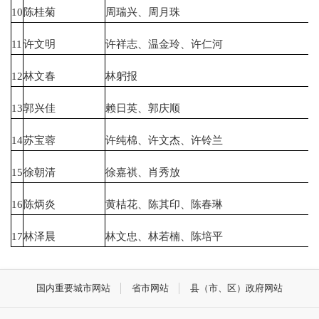
10
陈桂菊
周瑞兴、周月珠
11
许文明
许祥志、温金玲、许仁河
12
林文春
林躬报
13
郭兴佳
赖日英、郭庆顺
14
苏宝蓉
许纯棉、许文杰、许铃兰
15
徐朝清
徐嘉祺、肖秀放
16
陈炳炎
黄桔花、陈其印、陈春琳
17
林泽晨
林文忠、林若楠、陈培平
国内重要城市网站
省市网站
县（市、区）政府网站