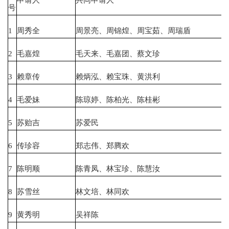
号
1
周秀全
周景亮、周锦煌、周宝茹、周瑞盾
2
毛嘉煌
毛天来、毛嘉团、蔡文珍
3
赖章传
赖炳泓、赖宝珠、黄洪利
4
毛爱妹
陈琼婷、陈柏光、陈桂彬
5
苏贻吉
苏爱民
6
传珍容
郑志伟、郑腾欢
7
陈明顺
陈青凤、林宝珍、陈慧汝
8
苏雪丝
林文培、林同欢
9
黄秀明
吴祥陈