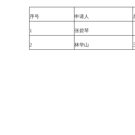
序号
申请人
1
张碧琴
2
林华山