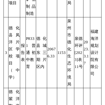
项目
局
制品
制造
泉
德化
州
福建
县凤
市
P833
德化
泉德
海洋
洋片
德
20
报
1 普
县城
环评
规划
区学
2067
化
23.
3
告
通初
东三
1153
[202
设计
校项
6.33
生
3.1
表
中教
期片
3]表
院有
目
态
7
育
区内
11号
限公
（中
环
司
学）
境
局
德化
紫洋