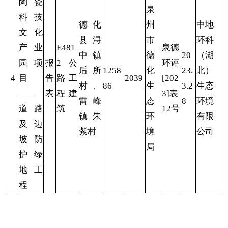
陶瓷
泉
科技
德化
州
中地
文化
县浔
市
环科
产业
E481
泉德
中镇
德
20
（湖
园项
报
2公
环评
后所
1258
化
23.
北）
4
目
告
路工
2039
[202
村、
86
生
3.2
生态
——
表
程建
3]表
雷峰
态
8
环境
道路
筑
12号
镇朱
环
有限
及边
紫村
境
公司
坡防
局
护绿
地工
程