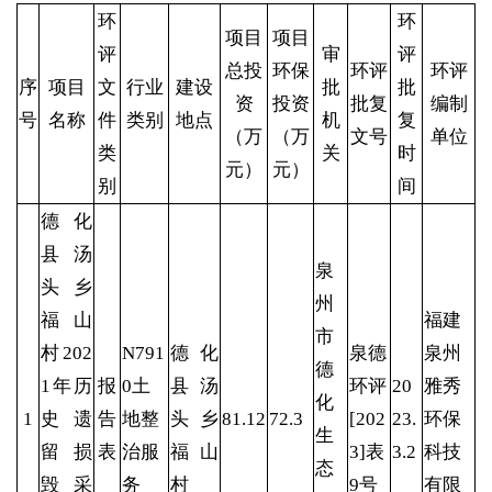
环
环
项目
项目
评
审
评
总投
环保
环评
环评
序
项目
文
行业
建设
批
批
资
投资
批复
编制
号
名称
件
类别
地点
机
复
（万
（万
文号
单位
类
关
时
元）
元）
别
间
德化
县汤
泉
头乡
州
福山
福建
市
村202
N791
德化
泉德
泉州
德
1年历
报
0土
县汤
环评
20
雅秀
化
1
史遗
告
地整
头乡
81.12
72.3
[202
23.
环保
生
留损
表
治服
福山
3]表
3.2
科技
态
毁采
务
村
9号
有限