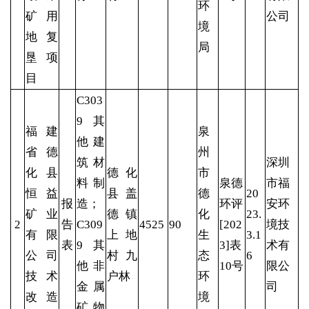
环
矿用
公司
境
地复
局
垦项
目
C303
9其
福建
泉
他建
省德
州
筑材
深圳
化县
德化
市
料制
泉德
市福
恒益
县盖
德
20
报
造；
环评
安环
矿业
德镇
化
23.
2
告
C309
4525
90
[202
境技
有限
上地
生
3.1
表
9其
3]表
术有
公司
村九
态
6
他非
10号
限公
技术
户林
环
金属
司
改造
境
矿物