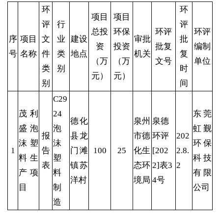
环
环
项目
项目
评
行
评
总投
环保
环评
环评
序
项目
文
业
建设
审批
批
资
投资
批复
编制
号
名称
件
类
地点
机关
复
（万
（万
文号
单位
类
别
时
元）
元）
别
间
C29
茂利
24
东莞
德化
泉州
泉德
盛泡
泡
虹觐
报
县龙
市德
环评
202
沫塑
沫
环保
1
告
门滩
100
25
化生
[202
2.8.
料生
塑
科技
表
镇苏
态环
2]表3
2
产项
料
有限
洋村
境局
4号
目
制
公司
造