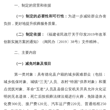
一、
制定的背景和依据
（一）
制定的必要性和可行性：
为
进一步
减轻群众办丧
负担，更好地提升殡葬服务质量
。
（二）制定依据：
《福建省民政厅关于印发
2019年改革
创新实施方案的通知》
（闽
民
办〔
201
9
〕
38
号）
文件
精神
.。
二、
主要内容
（一）
减免对象及
项目
第
一类
对象
：具有
德化县
户籍
的
城乡困难群众
（
包括：
城乡低保对象、城镇
“三无”人员、农村“
特困
”供养对象
）和
重
点优抚对象、革命
“五老”人员及县级公安机关开具允许火化证
明的无名遗体，死亡后按殡葬法律法规
进行
火葬
，免除
遗体火
化费
300元、接尸费120元、汽车运尸费220元、普通纸棺250