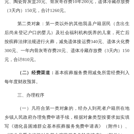
元、陶瓷骨灰盒
2
0元、骨灰寄存费10年
2
00元，遗体冷藏存放费
（3天内）
150
元
，合
计
1
26
0元。
第二
类
对象
：
第一类以外的其他我县
户籍居民
（含出生
后尚未登记户口的婴儿）及社会福利机构抚养的儿童
，死亡后
按殡葬法律法规
进行
火葬
，
减免
遗体接运
费
340
元、遗体火化费
300
元、一年内骨灰寄存费
20
元、遗体冷藏存放费（
3天内）
150
元
，合计
810元
。
（二）
经费渠道：
基本殡葬服务费用
减免
所需经费
列入
每年度财政预算
。
三、
办理程序
（一）凡符合
第
一类
对象
的，经办人到死者户籍所在地
乡镇人民政府办理免费申请手续，
根据对象类型
按要求如实填
写《
德化县
困难群众基本殡葬服务免费申请表》
（附件
1
）、