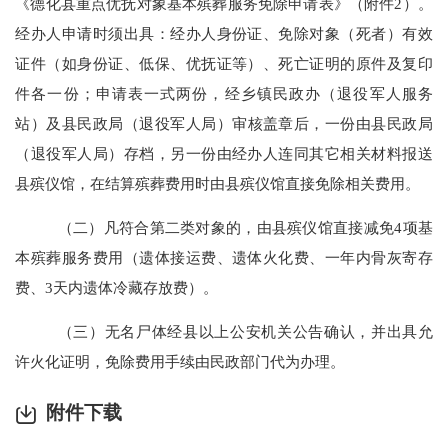
《
德化县重点优抚对象
基本殡葬服务免
除
申请表
》（附件
2
）
。
经办人申请时须出具：经办人身份证、免
除
对象（死者）有效
证件（如
身份证、
低保、优抚证等）、死亡证明的原件及复印
件各一份
；
申请表一式两份，经乡镇
民政办（退役军人服务
站）
及县民政局
（退役军人局）
审核盖章后，一份由县民政局
（退役军人局）存
档，另一份由经办人连同其它相关材料
报送
县
殡仪馆，在结算殡葬费用时由
县
殡仪馆直接免除相关费用。
（二）凡符合
第二类对象的，由县殡仪馆直接减免
4项基
本殡葬服务费用（遗体接运费、遗体火化费、一年内骨灰寄存
费、3天内遗体冷藏存放费）。
（三）无名尸体经县以上公安机关公告确认，并出具允
许火化证明，
免除费用
手续由民政部门代为办理。
附件下载