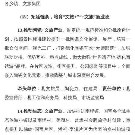
各乡镇、文旅集团
（四）拓延链条，培育
“文旅+”“+文旅”新业态
13.推动陶瓷+文旅产业。
制定统一规范标准和分批改造计
划，
按照景区标准建设提升一批陶瓷文化展馆、展厅，培育一
批众创空间、观光工厂，
打造德化陶瓷艺术
“大师部落”，
加强
联动对接、优势互补、串点成线，
做大做强
“世界遗产地·德化百
馆游”品牌。
在片区改造、街区提升、公园绿道等项目中，全面
嵌入陶瓷文化元素，推动陶瓷与城市深度融合发展。
牵头单位
：
县文旅局、陶瓷办、住建局
，
责任单位：
县
委宣传部，
县工信和商务局、科技局、市场监管局
14.推动生态+文旅产业。
加快推进南埕镇、国宝乡全域生
态旅游小镇以及南埕村、美湖村、曾坂村金牌旅游村创建，重
点提升以佛岭
-国宝片区、潘祠-李溪片区为代表的乡村旅游项