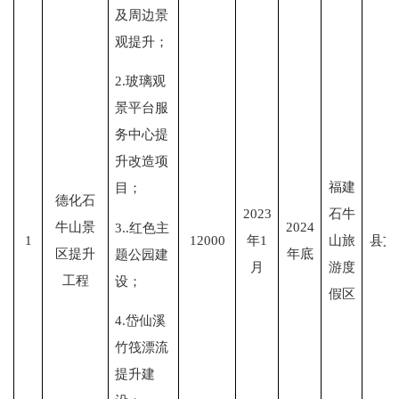
及周边景
观提升；
2.玻璃观
景平台服
务中心提
升改造项
福建
目；
德化石
2023
石牛
牛山景
2024
3..红色主
1
12000
年1
山旅
县文
区提升
年底
题公园建
月
游度
工程
设；
假区
4.岱仙溪
竹筏漂流
提升建