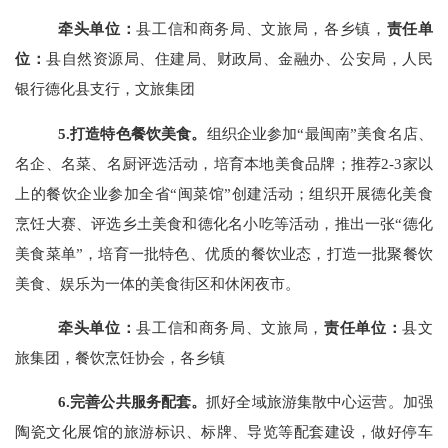
牵头单位：
县工信和商务局、文旅局，各乡镇，
责任单
位：
县自然资源局、住建局、财政局、金融办、公安局，
人民
银行德化县支行，
文旅集团
5.打造特色餐饮美食。
组织企业参加
“最闽南”美食名店、
名企、名菜、名厨评选活动，培育本地美食品牌；推荐2-3家以
上的餐饮企业参加全省“闽菜馆”创建活动；
组织开展德化美食
烹饪大赛、评选乡土美食和德化名小吃等活动，推出一张
“德化
美食菜单”，
培育一批特色、优质的餐饮业态，打造一批聚餐饮
美食、娱乐为一体的美食街区和休闲夜市。
牵头单位：
县工信和商务局、文旅局，
责任单位：
县文
旅集团，餐饮烹饪协会，各乡镇
6.完善公共服务配套。
抓好全域旅游集散中心运营。
加强
陶瓷文化展馆的旅游标识、标牌、导览等配套建设，做好停车