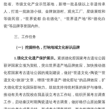
批省
、市级
文化产业示范基地，新增一批县级
以上
非遗传承
人，打造一批旅游小镇、金牌旅游村、观光工厂、星级展馆和
等级民宿，
“世界瓷都 自在德化”、“世界遗产地”和“德化白
瓷”等品牌享誉国内外。
三、工作任务
（一）
挖掘特色，打响地域文化标识品牌
1.强化文化遗产保护展示。
紧抓德化窑国家考古遗址公园
获评国家立项为契机，
突出世界遗产地品牌效应，加快推动德
化窑国家考古遗址公园的规划建设，做好
“世遗文化+陶瓷”“世
遗文化+旅游”文章，增强“世界遗产·德化窑址”的品牌效应，扩
大德化窑文化国际影响力。鼓励支持传统村落的保护与修缮。
推动有关考古院校在我县设立考古工作站，组织开展考古调查
工作，启动秦汉时期陶瓷遗址考古调查，做好格仔山原始聚落