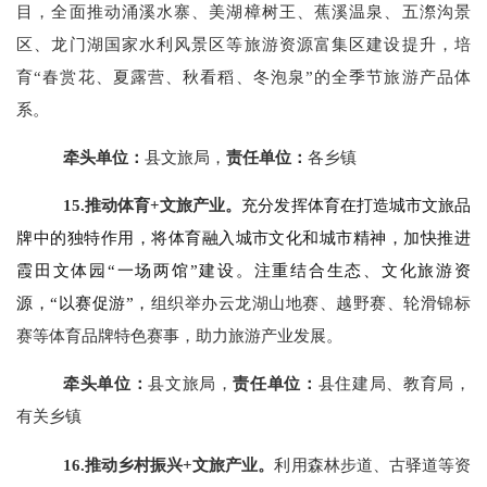
目，全面推动涌溪水寨、美湖樟树王、蕉溪温泉、
五漈沟景
区
、龙门湖国家水利风景区等旅游资源富集区建设提升，培
育
“春赏花、夏露营、秋看稻、冬泡泉”
的全季节旅游产品体
系。
牵头单位：
县文旅局，
责任单位：
各乡镇
15.推动体育+文旅产业。
充分发挥体育在打造城市文旅品
牌中的独特作用，将体育融入城市文化和城市精神，加快推进
霞田文体园
“一场两馆”建设。注重结合生态、文化旅游资
源，“以赛促游”，
组织举办云龙湖山地赛、越
野赛、
轮滑锦标
赛等体育品牌特色赛事
，助力旅游产业发展。
牵头单位：
县文旅局，
责任单位：
县住建局、教育局，
有关乡镇
16.推动乡村振兴+文旅产业。
利用森林步道、古驿道等资