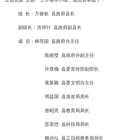
组
长：方俊钦
县政府县长
副组长：洪仰行
县政府副县长
成
员：林亮国
县政府办主任
陈能璧
县政府办副主任
许章槐
县委宣传部副部长
黄新颖
县委文明办主任
周益国
县发改局局长
曾昭亮
县教育局局长
苏奕垲
县
科技局
局长
赖诗坛
县工信和商务局局长