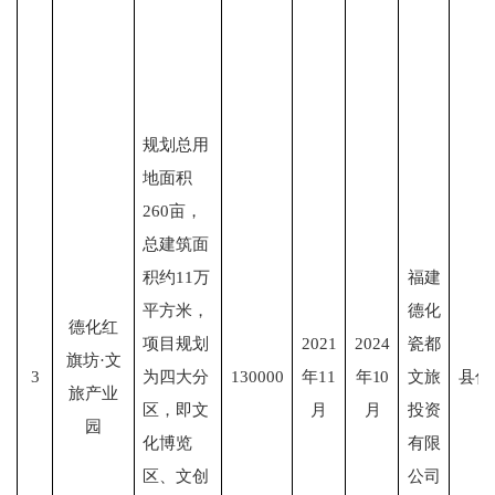
规划总用
地面积
260亩，
总建筑面
积约11万
福建
平方米，
德化
德化红
项目规划
2021
2024
瓷都
旗坊
·文
3
为四大分
130000
年11
年
10
文旅
县住
旅产业
区，即文
月
月
投资
园
化博览
有限
区、文创
公司