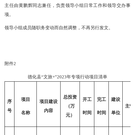
主任由黄鹏辉同志兼任，负责领导小组日常工作和领导交办事
项。
领导小组成员随职务变动而自然调整，不再另行发文。
附件
2
德化县
“文旅+”2023年专项行动项目清单
总投资
项目
开工
完工
建设
序
项目建设
（万
主管
号
内容
名称
时间
时间
单位
元）