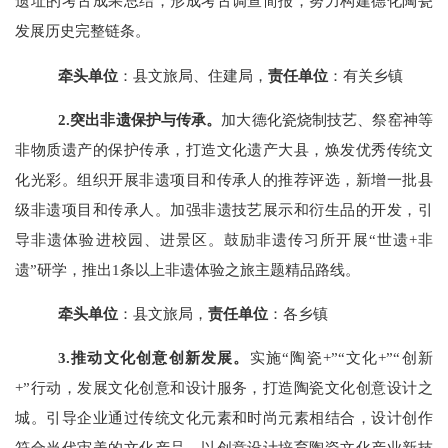
遗址的考古成果总结，形成考古调查简报，努力构建德化陶瓷
发展历史完整链条。
牵头单位
：县文旅局、住建局，
责任单位
：有关乡镇
2.突出
非遗保护与传承。
加大德化瓷烧制技艺、祭窑神等
非物质遗产的保护传承，打造文化遗产大县，焕发优秀传统文
化光彩。组织开展非遗项目和传承人的推荐评选，新增一批县
级非遗项目和传承人。加强非遗技艺展示和衍生品的开发，引
导非遗体验进校园、进景区。鼓励非遗传习所开展
“世遗+非
遗”研学，推出
1条以上非遗体验之旅主题精品路线
。
牵头单位
：县文旅局，
责任单位
：各乡镇
3.推动文化创意创新发展。
实施
“陶瓷+”“文化+”“创新
+”行动，发展文化创意和设计服务，打造陶瓷文化创意设计之
城。引导企业通过传统文化元素和时尚元素相结合，设计创作
符合当代审美的文化产品，以创意设计培育陶瓷文化产业新技