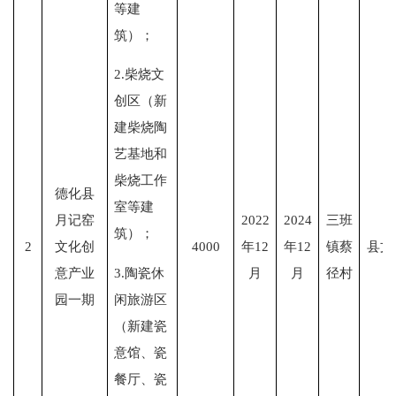
等建
筑）；
2.柴烧文
创区（新
建柴烧陶
艺基地和
柴烧工作
德化县
室等建
月记窑
2022
2024
三班
筑）；
2
文化创
4000
年12
年12
镇蔡
县文
3.陶瓷休
意产业
月
月
径村
闲旅游区
园一期
（新建瓷
意馆、瓷
餐厅、瓷