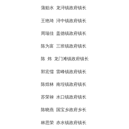
蒲贻水
龙浔镇政府镇长
王艳琦
浔中镇政府镇长
周瑞佳
盖德镇政府镇长
陈为富
三班镇政府镇长
陈
炜
龙门滩镇政府镇长
郭宏儒
雷峰镇政府镇长
陈煌林
南埕镇政府镇长
苏荣禄
水口镇政府镇长
陈晓燕
国宝乡政府乡长
林思荣
赤水镇政府镇长