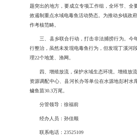
题突出的地方，要成立专项工作组，全环节、全
效遏制重点水域电毒鱼活动势态。为推动乡镇政府
作考核范畴。
三、县乡联合行动，打击非法捕捞行为。今年来
行整治，虽然未发现电毒鱼行为，但发现丁溪河段
理22个地笼、渔网。
四、增殖放流，保护水域生态环境。增殖放流是
资源调配中心、县河长办等单位在水源地彭村水库
鳙鱼苗30.3万尾。
分管领导：徐福前
经办人员：孙佳顺
联系电话：23525109