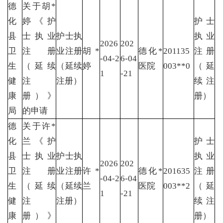
德
关于胡*
化
婷《护
护士
县
士执业
护士执
执业
2026
202
卫
注册
业注册
胡*
德化*
201135
注册
-04-2
6-04
生
（延续
（延续
婷
医院
003**0
（延
1
-21
健
注
注册）
续注
康
册）》
册）
局
的申请
德
关于许*
化
兰《护
护士
县
士执业
护士执
执业
2026
202
卫
注册
业注册
许*
德化*
201635
注册
-04-2
6-04
生
（延续
（延续
兰
医院
003**2
（延
1
-21
健
注
注册）
续注
康
册）》
册）