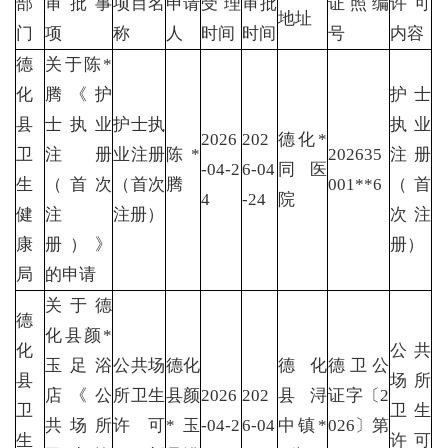
部
审批事
项目名
申请
受理
审批
证照编
许可
地址
门
项
称
人
时间
时间
号
内容
德
关于陈*
化
腾《护
护士
县
士执业
护士执
执业
2026
202
德化*
卫
注册
业注册
陈*
202635
注册
-04-2
6-04
同医
生
（首次
（首次
腾
001**6
（首
4
-24
院
健
注
注册）
次注
康
册）》
册）
局
的申请
关于德
德
化县颜*
化
公共
玉足浴
公共场
德化
德化
德卫公
县
场所
店《公
所卫生
县颜
2026
202
县浔
证字〔2
卫
卫生
共场所
许可
*玉
-04-2
6-04
中镇*
026〕第
生
许可