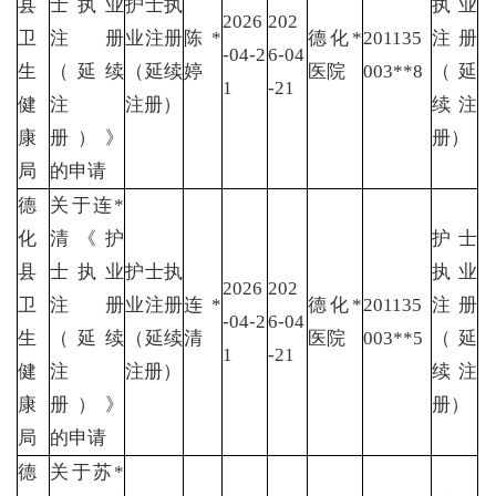
县
士执业
护士执
执业
2026
202
卫
注册
业注册
陈*
德化*
201135
注册
-04-2
6-04
生
（延续
（延续
婷
医院
003**8
（延
1
-21
健
注
注册）
续注
康
册）》
册）
局
的申请
德
关于连*
化
清《护
护士
县
士执业
护士执
执业
2026
202
卫
注册
业注册
连*
德化*
201135
注册
-04-2
6-04
生
（延续
（延续
清
医院
003**5
（延
1
-21
健
注
注册）
续注
康
册）》
册）
局
的申请
德
关于苏*