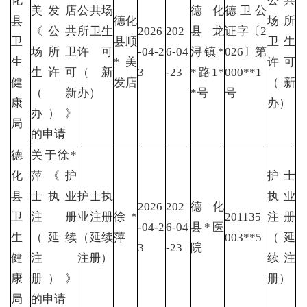
化
公共
美发店
公共场
德化
德卫公
县
德化
场所
《公共
所卫生
2026
202
县龙
证字〔2
卫
县顺
卫生
场所卫
许可
-04-2
6-04
浔镇*
026〕第
生
*美
许可
生许可
（新
3
-23
*路1*
000**1
健
发店
（新
（新
办）
*号
号
康
办）
办）》
局
的申请
德
关于徐*
化
萍《护
护士
县
士执业
护士执
执业
2026
202
德化
卫
注册
业注册
徐*
201135
注册
-04-2
6-04
县*医
生
（延续
（延续
萍
003**5
（延
3
-23
院
健
注
注册）
续注
康
册）》
册）
局
的申请