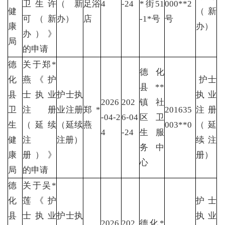
卫生许
（新
足浴
4
-24
*街51
000**2
健
（新
可（新
办）
店
-1*号
号
康
办）
办）》
局
的申请
德
关于郑*
德化
化
燕《护
护士
县**
县
士执业
护士执
执业
2026
202
镇社
卫
注册
业注册
郑*
201635
注册
-04-2
6-04
区卫
生
（延续
（延续
燕
003**0
（延
4
-24
生服
健
注
注册）
续注
务中
康
册）》
册）
心
局
的申请
德
关于吴*
化
莲《护
护士
县
士执业
护士执
执业
2026
202
德化*