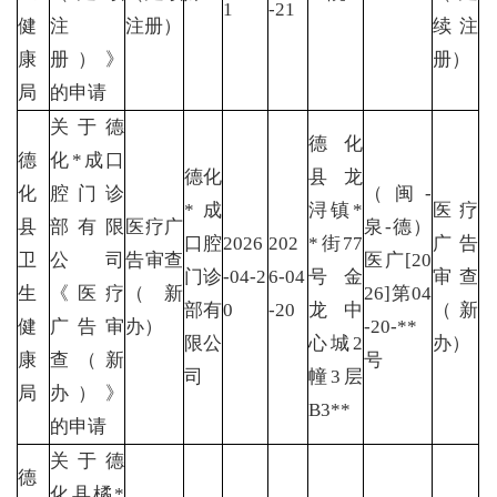
1
-21
健
注
注册）
续注
康
册）》
册）
局
的申请
关于德
德化
德
化*成口
德化
县龙
化
腔门诊
（闽-
*成
浔镇*
医疗
县
部有限
医疗广
泉-德）
口腔
2026
202
*街77
广告
卫
公司
告审查
医广[20
门诊
-04-2
6-04
号金
审查
生
《医疗
（新
26]第04
部有
0
-20
龙中
（新
健
广告审
办）
-20-**
限公
心城2
办）
康
查（新
号
司
幢3层
局
办）》
B3**
的申请
关于德
德
化县橘*