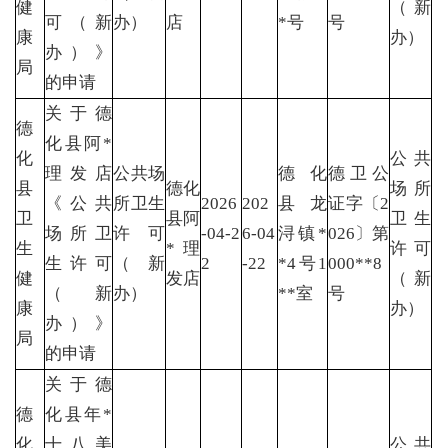
健
（新
可（新
办）
店
*号
号
康
办）
办）》
局
的申请
关于德
德
化县阿*
化
公共
理发店
公共场
德化
德卫公
县
德化
场所
《公共
所卫生
2026
202
县龙
证字〔2
卫
县阿
卫生
场所卫
许可
-04-2
6-04
浔镇*
026〕第
生
*理
许可
生许可
（新
2
-22
*4号1
000**8
健
发店
（新
（新
办）
**室
号
康
办）
办）》
局
的申请
关于德
德
化县年*
化
十八美
公共