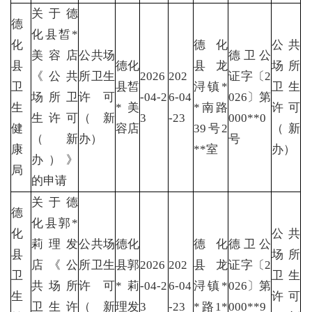
关于德
德
化县皙*
化
德化
公共
美容店
公共场
德卫公
县
德化
县龙
场所
《公共
所卫生
2026
202
证字〔2
卫
县皙
浔镇*
卫生
场所卫
许可
-04-2
6-04
026〕第
生
*美
*南路
许可
生许可
（新
3
-23
000**0
健
容店
39号2
（新
（新
办）
号
康
**室
办）
办）》
局
的申请
关于德
德
化县郭*
化
公共
莉理发
公共场
德化
德化
德卫公
县
场所
店《公
所卫生
县郭
2026
202
县龙
证字〔2
卫
卫生
共场所
许可
*莉
-04-2
6-04
浔镇*
026〕第
生
许可
卫生许
（新
理发
3
-23
*路1*
000**9