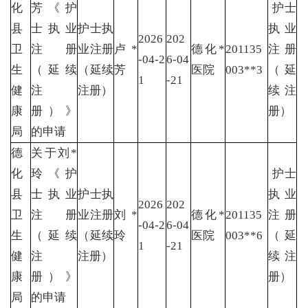
化
芳《护
护士
县
士执业
护士执
执业
2026
202
卫
注册
业注册
卢*
德化*
201135
注册
-04-2
6-04
生
（延续
（延续
芳
医院
003**3
（延
1
-21
健
注
注册）
续注
康
册）》
册）
局
的申请
德
关于刘*
化
玲《护
护士
县
士执业
护士执
执业
2026
202
卫
注册
业注册
刘*
德化*
201135
注册
-04-2
6-04
生
（延续
（延续
玲
医院
003**6
（延
1
-21
健
注
注册）
续注
康
册）》
册）
局
的申请