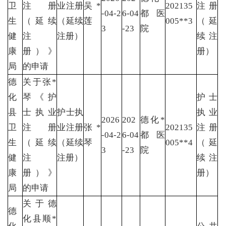
卫
注册
业注册
吴*
202135
注册
-04-2
6-04
都医
生
（延续
（延续
莲
005**3
（延
3
-23
院
健
注
注册）
续注
康
册）》
册）
局
的申请
德
关于张*
化
琴《护
护士
县
士执业
护士执
执业
2026
202
德化*
卫
注册
业注册
张*
202135
注册
-04-2
6-04
都医
生
（延续
（延续
琴
005**4
（延
3
-23
院
健
注
注册）
续注
康
册）》
册）
局
的申请
关于德
德
化县顺*