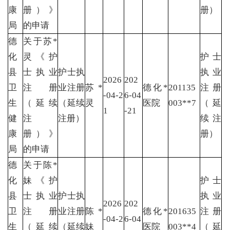
康
册）》
册）
局
的申请
德
关于苏*
化
灵《护
护士
县
士执业
护士执
执业
2026
202
卫
注册
业注册
苏*
德化*
201135
注册
-04-2
6-04
生
（延续
（延续
灵
医院
003**7
（延
1
-21
健
注
注册）
续注
康
册）》
册）
局
的申请
德
关于陈*
化
妹《护
护士
县
士执业
护士执
执业
2026
202
卫
注册
业注册
陈*
德化*
201635
注册
-04-2
6-04
生
（延续
（延续
妹
医院
003**4
（延