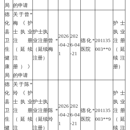
局
的申请
德
关于曾*
化
梅《护
护士
县
士执业
护士执
执业
2026
202
卫
注册
业注册
曾*
德化*
201135
注册
-04-2
6-04
生
（延续
（延续
梅
医院
003**0
（延
1
-21
健
注
注册）
续注
康
册）》
册）
局
的申请
德
关于陈*
化
玲《护
护士
县
士执业
护士执
执业
2026
202
卫
注册
业注册
陈*
德化*
201135
注册
-04-2
6-04
生
（延续
（延续
玲
医院
003**9
（延
1
-21
健
注
注册）
续注