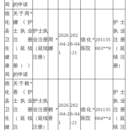
局
的申请
德
关于周*
化
娜《护
护士
县
士执业
护士执
执业
2026
202
卫
注册
业注册
周*
德化*
201135
注册
-04-2
6-04
生
（延续
（延续
娜
医院
003**9
（延
1
-21
健
注
注册）
续注
康
册）》
册）
局
的申请
德
关于赖*
化
香《护
护士
县
士执业
护士执
执业
2026
202
卫
注册
业注册
赖*
德化*
201135
注册
-04-2
6-04
生
（延续
（延续
香
医院
004**4
（延
1
-21
健
注
注册）
续注