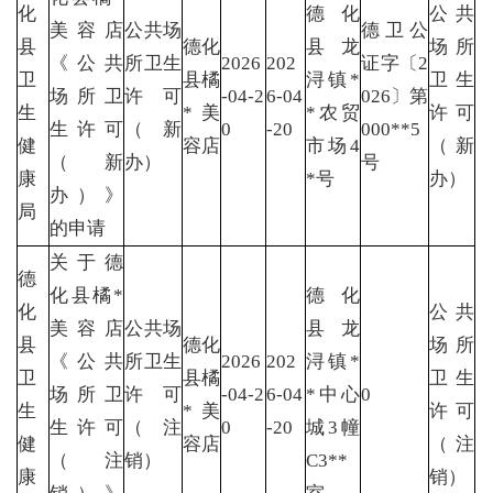
化
德化
公共
美容店
公共场
德卫公
县
德化
县龙
场所
《公共
所卫生
2026
202
证字〔2
卫
县橘
浔镇*
卫生
场所卫
许可
-04-2
6-04
026〕第
生
*美
*农贸
许可
生许可
（新
0
-20
000**5
健
容店
市场4
（新
（新
办）
号
康
*号
办）
办）》
局
的申请
关于德
德
化县橘*
德化
化
公共
美容店
公共场
县龙
县
德化
场所
《公共
所卫生
2026
202
浔镇*
卫
县橘
卫生
场所卫
许可
-04-2
6-04
*中心
0
生
*美
许可
生许可
（注
0
-20
城3幢
健
容店
（注
（注
销）
C3**
康
销）