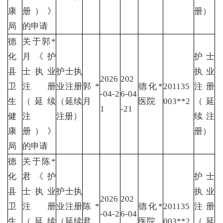
康
册）》
册）
局
的申请
德
关于郭*
化
月《护
护士
县
士执业
护士执
执业
2026
202
卫
注册
业注册
郭*
德化*
201135
注册
-04-2
6-04
生
（延续
（延续
月
医院
003**2
（延
1
-21
健
注
注册）
续注
康
册）》
册）
局
的申请
德
关于陈*
化
君《护
护士
县
士执业
护士执
执业
2026
202
卫
注册
业注册
陈*
德化*
201135
注册
-04-2
6-04
生
（延续
（延续
君
医院
003**2
（延