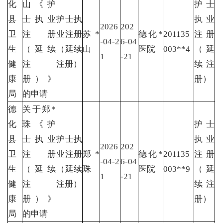
化
山《护
护士
县
士执业
护士执
执业
2026
202
卫
注册
业注册
苏*
德化*
201135
注册
-04-2
6-04
生
（延续
（延续
山
医院
003**4
（延
1
-21
健
注
注册）
续注
康
册）》
册）
局
的申请
德
关于郑*
化
珠《护
护士
县
士执业
护士执
执业
2026
202
卫
注册
业注册
郑*
德化*
201135
注册
-04-2
6-04
生
（延续
（延续
珠
医院
003**9
（延
1
-21
健
注
注册）
续注
康
册）》
册）
局
的申请