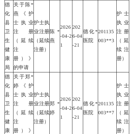
德
关于陈*
化
燕《护
护士
县
士执业
护士执
执业
2026
202
卫
注册
业注册
陈*
德化*
201135
注册
-04-2
6-04
生
（延续
（延续
燕
医院
003**3
（延
1
-21
健
注
注册）
续注
康
册）》
册）
局
的申请
德
关于郑*
化
婷《护
护士
县
士执业
护士执
执业
2026
202
卫
注册
业注册
郑*
德化*
201135
注册
-04-2
6-04
生
（延续
（延续
婷
医院
003**7
（延
1
-21
健
注
注册）
续注
康
册）》
册）