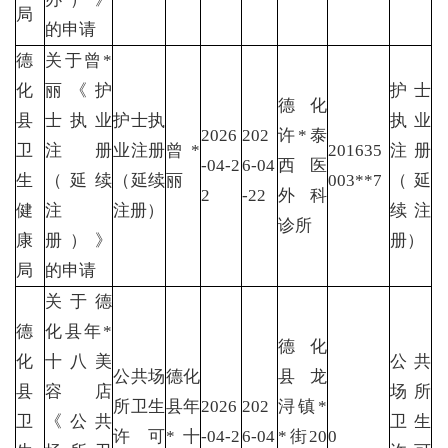
局
的申请
德
关于曾*
化
丽《护
护士
德化
县
士执业
护士执
执业
2026
202
许*泰
卫
注册
业注册
曾*
201635
注册
-04-2
6-04
西医
生
（延续
（延续
丽
003**7
（延
2
-22
外科
健
注
注册）
续注
诊所
康
册）》
册）
局
的申请
关于德
德
化县年*
德化
化
十八美
公共
公共场
德化
县龙
县
容店
场所
所卫生
县年
2026
202
浔镇*
卫
《公共
卫生
许可
*十
-04-2
6-04
*街20
0