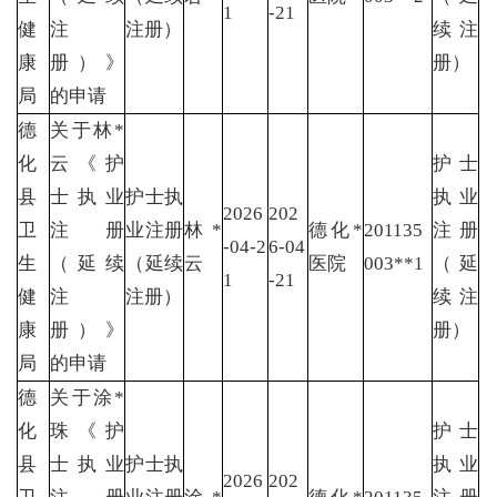
1
-21
健
注
注册）
续注
康
册）》
册）
局
的申请
德
关于林*
化
云《护
护士
县
士执业
护士执
执业
2026
202
卫
注册
业注册
林*
德化*
201135
注册
-04-2
6-04
生
（延续
（延续
云
医院
003**1
（延
1
-21
健
注
注册）
续注
康
册）》
册）
局
的申请
德
关于涂*
化
珠《护
护士
县
士执业
护士执
执业
2026
202