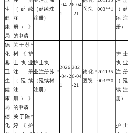
卫
注册
业注册
涂*
德化*
201135
注册
-04-2
6-04
生
（延续
（延续
珠
医院
003**1
（延
1
-21
健
注
注册）
续注
康
册）》
册）
局
的申请
德
关于苏*
化
树《护
护士
县
士执业
护士执
执业
2026
202
卫
注册
业注册
苏*
德化*
201135
注册
-04-2
6-04
生
（延续
（延续
树
医院
003**0
（延
1
-21
健
注
注册）
续注
康
册）》
册）
局
的申请
德
关于陈*
化
婷《护
护士