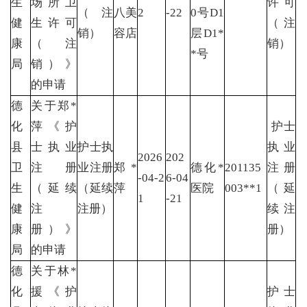
生
场所卫
许可
（注
八美
2
-22
0号D1
健
生许可
（注
销）
容店
层D1*
康
（注
销）
*号
局
销）》
的申请
德
关于郑*
化
萍《护
护士
县
士执业
护士执
执业
2026
202
卫
注册
业注册
郑*
德化*
201135
注册
-04-2
6-04
生
（延续
（延续
萍
医院
003**1
（延
1
-21
健
注
注册）
续注
康
册）》
册）
局
的申请
德
关于林*
化
援《护
护士