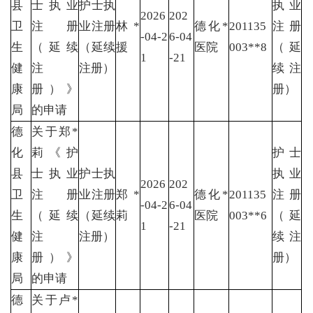
县
士执业
护士执
执业
2026
202
卫
注册
业注册
林*
德化*
201135
注册
-04-2
6-04
生
（延续
（延续
援
医院
003**8
（延
1
-21
健
注
注册）
续注
康
册）》
册）
局
的申请
德
关于郑*
化
莉《护
护士
县
士执业
护士执
执业
2026
202
卫
注册
业注册
郑*
德化*
201135
注册
-04-2
6-04
生
（延续
（延续
莉
医院
003**6
（延
1
-21
健
注
注册）
续注
康
册）》
册）
局
的申请
德
关于卢*