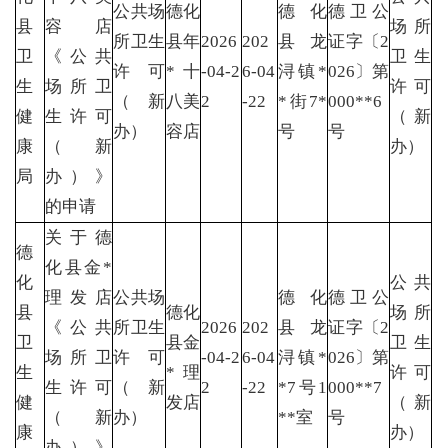
公共场
德化
德化
德卫公
县
容店
场所
所卫生
县年
2026
202
县龙
证字〔2
卫
《公共
卫生
许可
*十
-04-2
6-04
浔镇*
026〕第
生
场所卫
许可
（新
八美
2
-22
*街7*
000**6
健
生许可
（新
办）
容店
号
号
康
（新
办）
局
办）》
的申请
关于德
德
化县金*
化
公共
理发店
公共场
德化
德卫公
县
德化
场所
《公共
所卫生
2026
202
县龙
证字〔2
卫
县金
卫生
场所卫
许可
-04-2
6-04
浔镇*
026〕第
生
*理
许可
生许可
（新
2
-22
*7号1
000**7
健
发店
（新
（新
办）
**室
号
康
办）
办）》