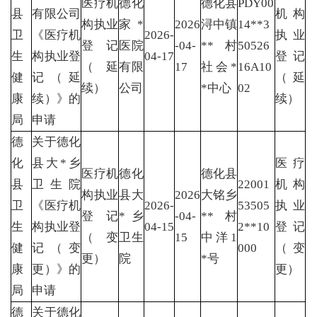
医疗机
德化
德化县
PDY00
县
有限公司
机构
构执业
家*
2026
浔中镇
14**3
卫
《医疗机
2026-
执业
登记
医院
-04-
**村
50526
生
构执业登
04-17
登记
（延
有限
17
社会*
16A10
健
记（延
（延
续）
公司
*中心
02
康
续）》的
续）
局
申请
德
关于德化
化
县大*乡
医疗
医疗机
德化
德化县
县
卫生院
22001
机构
构执业
县大
2026
大铭乡
卫
《医疗机
2026-
53505
执业
登记
*乡
-04-
**村
生
构执业登
04-15
2**10
登记
（变
卫生
15
中洋1
健
记（变
000
（变
更）
院
*号
康
更）》的
更）
局
申请
德
关于德化