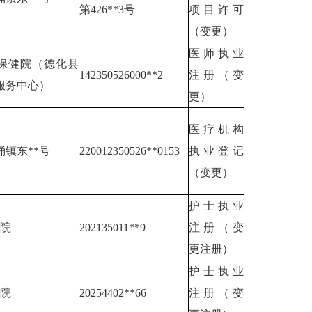
第426**3号
项目许可
（变更）
医师执业
*保健院（德化县
142350526000**2
注册（变
服务中心）
更）
医疗机构
镇东**号
220012350526**0153
执业登记
（变更）
护士执业
医院
202135011**9
注册（变
更注册）
护士执业
医院
20254402**66
注册（变