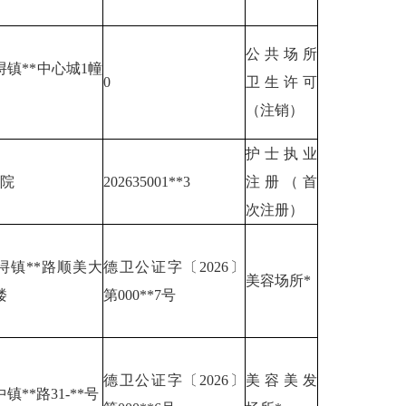
公共场所
镇**中心城1幢
0
卫生许可
（注销）
护士执业
医院
202635001**3
注册（首
次注册）
浔镇**路顺美大
德卫公证字〔2026〕
美容场所*
楼
第000**7号
德卫公证字〔2026〕
美容美发
镇**路31-**号