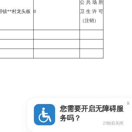
公共场所
浔镇**村龙头板
0
卫生许可
（注销）

您需要开启无障碍服
务吗？
22秒后关闭