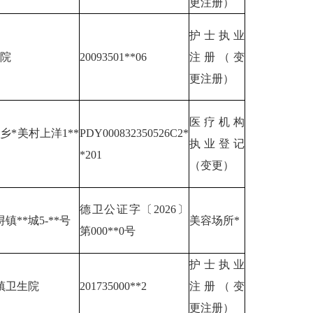
更注册）
护士执业
医院
20093501**06
注册（变
更注册）
医疗机构
乡*美村上洋1**
PDY000832350526C2*
执业登记
*201
（变更）
德卫公证字〔2026〕
镇**城5-**号
美容场所*
第000**0号
护士执业
镇卫生院
201735000**2
注册（变
更注册）