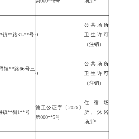
第000**6号
场所*
公共场所
镇**路31-**号
0
卫生许可
（注销）
公共场所
镇**路66号三
0
卫生许可
（注销）
住宿场
德卫公证字〔2026〕
镇**街1**号
所、沐浴
第000**5号
场所*