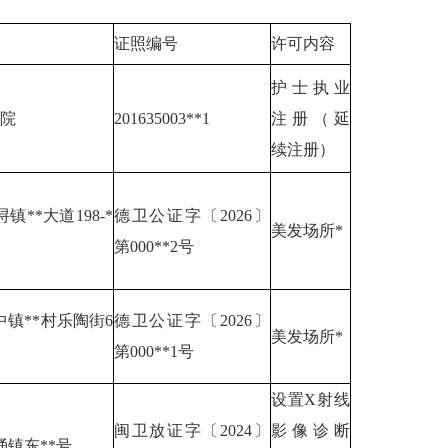
证照编号
许可内容
护士执业
医院
201635003**1
注册（延
续注册）
镇**大道198-*
德卫公证字〔2026〕
美发场所*
第000**2号
镇**村乐陶街6
德卫公证字〔2026〕
美发场所*
第000**1号
设置X射线
闽卫放证字〔2024〕
影像诊断
镇东**号