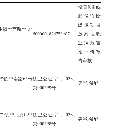
设置X射线
影像诊断
建设项目
镇**西路**-24
600000182475**87
放射性职
业病危害
预评价报
告审核
镇**南路6*号
德卫公证字〔2026〕
美容场所*
第000**9号
镇**北路8-**
德卫公证字〔2026〕
美容场所*
第000**8号