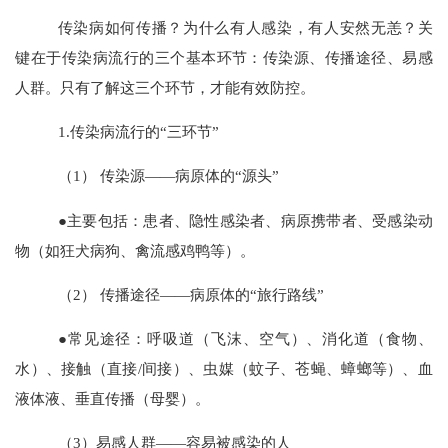
传染病如何传播？为什么有人感染，有人安然无恙？关
键在于传染病流行的三个基本环节：传染源、传播途径、易感
人群。只有了解这三个环节，才能有效防控。
1
.
传染病流行的
“三环节”
（
1
）
传染源
——病原体的“源头”
●主要包括：患者、隐性感染者、病原携带者、受感染动
物（如狂犬病狗、禽流感鸡鸭等）。
（
2
）
传播途径
——病原体的“旅行路线”
●常见途径：呼吸道（飞沫、空气）、消化道（食物、
水）、接触（直接/间接）、虫媒（蚊子、苍蝇、蟑螂等）、血
液体液、垂直传播（母婴）。
（
3
）
易感人群
——容易被感染的人