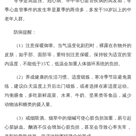
冬季是高血压、冠心病、卒中等心血管疾病的高发期，冬
季心血管事件的发生率是夏季的两倍多，多发于50岁以上的中
老年人群。
防病提醒：
（1）注意保暖御寒。当气温变化剧烈时，裸露在衣物外的
皮肤，如手部、面部等，要特别注意保暖。保持较为适宜的室
内温度，不能低于15℃，低温会加重人体循环系统的负担。
（2）养成健康的生活习惯。适度锻炼，寒冷季节应避免晨
练，建议白天温度上升后出门锻炼，或者选择在家适度运动。
均衡膳食，多吃新鲜蔬菜、水果、牛奶、坚果类等食品，减少
动物油和糖类的摄入量。
（3）戒烟限酒。烟草中的烟碱可使心脏负担加重，易引起
心脏缺血。酗酒不仅会增加心脏负担，甚至会导致心率失常，