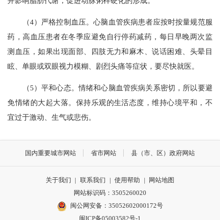
并影响脂肪代谢，促进动脉粥样硬化的形成。
（4）严格控制血压。心脑血管疾病患者应按时按量规范服
药，高血压患者在冬季应避免自行停药减药，每日早晚两次监
测血压，如果出现面部、四肢无力和麻木、说话困难、头晕目
眩、单眼或双眼视力模糊、剧烈头痛等症状，要尽快就医。
（5）平和心态。情绪和心脑血管疾病关系密切，所以要避
免情绪的大起大落。保持乐观的生活态度，维持心境平和，不
宜过于激动、生气或悲伤。
国内重要城市网站
省市网站
县（市、区）政府网站
关于我们
|
联系我们
|
使用帮助
|
网站地图
网站标识码：3505260020
闽公网安备：35052602000172号
闽ICP备05003582号-1