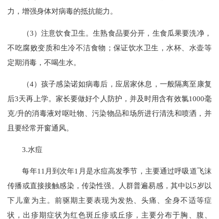
力，增强身体对病毒的抵抗能力。
（3）注意饮食卫生。生熟食品要分开，生食瓜果要洗净，
不吃腐败变质和生冷不洁食物；保证饮水卫生，水杯、水壶等
定期消毒，不喝生水。
（4）孩子感染诺如病毒后，应居家休息，一般隔离至康复
后3天再上学。家长要做好个人防护，并及时用含有效氯1000毫
克/升的消毒液对呕吐物、污染物品和场所进行清洗和喷洒，并
且要经常开窗通风。
3.水痘
每年11月到次年1月是水痘高发季节，主要通过呼吸道飞沫
传播或直接接触感染，传染性强。人群普遍易感，其中以5岁以
下儿童为主。前驱期主要表现为发热、头痛、全身不适等症
状，出疹期症状为红色斑丘疹或丘疹，主要分布于胸、腹、