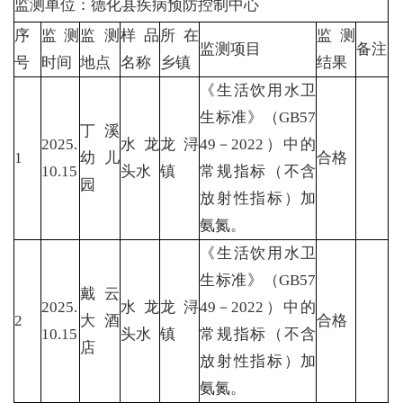
监测单位：德化县疾病预防控制中心
序
监测
监测
样品
所在
监测
监测项目
备注
号
时间
地点
名称
乡镇
结果
《生活饮用水卫
生标准》（GB57
丁溪
2025.
水龙
龙浔
49－2022）中的
1
幼儿
合格
10.15
头水
镇
常规指标（不含
园
放射性指标）加
氨氮。
《生活饮用水卫
生标准》（GB57
戴云
2025.
水龙
龙浔
49－2022）中的
2
大酒
合格
10.15
头水
镇
常规指标（不含
店
放射性指标）加
氨氮。