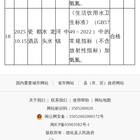
氨氮。
《生活饮用水卫
生标准》（GB57
2025.
瓷都
水龙
浔中
49－2022）中的
18
合格
10.15
酒店
头水
镇
常规指标（不含
放射性指标）加
氨氮。
国内重要城市网站
省市网站
县（市、区）政府网站
关于我们
|
联系我们
|
使用帮助
|
网站地图
网站标识码：3505260020
闽公网安备：35052602000172号
闽ICP备05003582号-1
版权所有：德化县人民政府