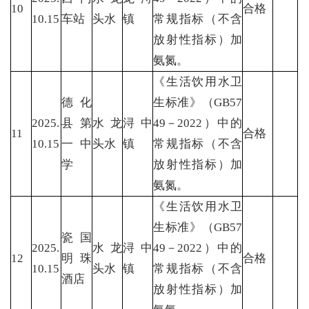
10
合格
10.15
车站
头水
镇
常规指标（不含
放射性指标）加
氨氮。
《生活饮用水卫
德化
生标准》（GB57
2025.
县第
水龙
浔中
49－2022）中的
11
合格
10.15
一中
头水
镇
常规指标（不含
学
放射性指标）加
氨氮。
《生活饮用水卫
生标准》（GB57
瓷国
2025.
水龙
浔中
49－2022）中的
12
明珠
合格
10.15
头水
镇
常规指标（不含
酒店
放射性指标）加