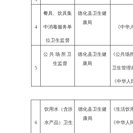
餐具、饮具集
德化县卫生健
康局
4
中消毒服务单
《中华
位卫生监督
公共场所卫
德化县卫生健
《公共场
生
监督
康局
5
卫生管理
《中华人
饮用水
（
含涉
德化县卫生健
《生活饮
康局
6
水产品
）
卫生
《中
华人