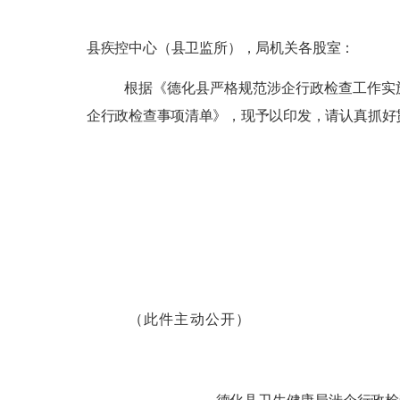
县疾控中心（县卫监所），局
机关各
股
室：
根据
《德化县严格规范涉企行政检查工作实
企行政检查事项清单》
，
现予以印发，
请认真抓好
（
此件主动公开
）