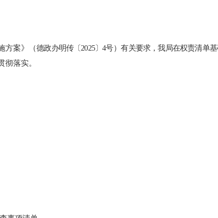
施方案》（
德政办明传〔
2025〕4号
）
有
关要求，我
局
在权责清单基
贯彻落实。