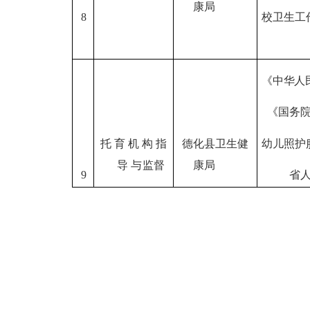
康局
8
校卫生工
《中华人
《国务
托育机构指
德化县卫生健
幼儿照护
导
与监督
康局
9
省