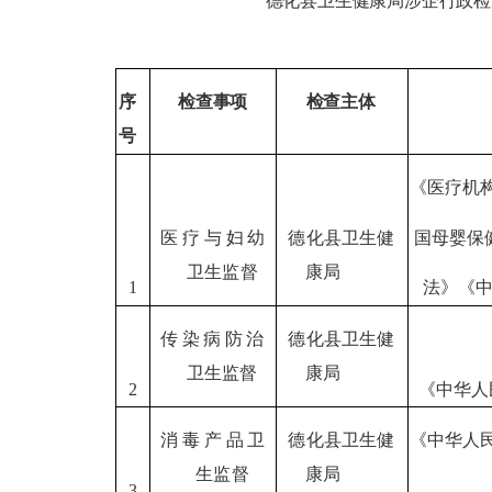
德化县卫生健康局
涉企行政检
序
检查事项
检查主体
号
《医疗机
医疗与妇幼
德化县卫生健
国母婴保
卫
生监督
康局
1
法》《
传染病防治
德化县卫生健
卫
生监督
康局
2
《中华人
消毒产品卫
德化县卫生健
《中华人
生
监督
康局
3